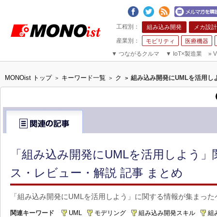
組み込み開発
メカ設計
モビリティ
医療機器
▼
つながるクルマ
▼
IoT×製造業
»
V
MONOist トップ
キーワード一覧
ク
組み込み開発にUMLを活用し
>
>
>
「組み込み開発にUMLを活用しよう」
ス・レビュー・解説 記事 まとめ
「組み込み開発にUMLを活用しよう」に関する情報が集まった
関連キーワード
UML
モデリング
組み込み開発スキル
組