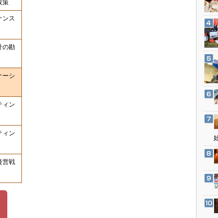
政策
3Dプリンタ
産業オープンネット展
ナンス
デジタルツインとCAE
S＆OP
計の勘
インダストリー4.0
イノベーション
ケーシ
製造業ビッグデータ
メイドインジャパン
ティン
植物工場
知財マネジメント
ティン
海外生産
グローバル設計・開発
経営戦
制御セキュリティ
新型コロナへの対応