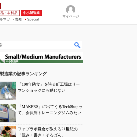
薬品・衣料品
中小製造業
マイページ
ルマガ
告知
Special
製造業の記事ランキング
「100年防食」を誇る町工場はリー
マンショックにも動じない
「MAKERS」に出てくるTechShopっ
て、会員制トレーニングジムみたい
ファブラボ鎌倉が教える21世紀の
「読み・書き・そろばん」