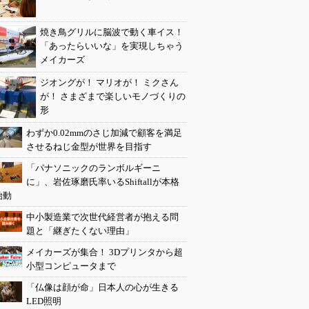
焼き鳥グリルに脳波で動く車イス！
「あったらいいな」を実現しちゃう
メイカーズ
ジオングが！ マリオが！ ミクさん
が！ さまざまで楽しいモノづくりの
形
わずか0.02mmのさじ加減で顧客を満足
させるねじ金型が世界を目指す
「パナソニックのランボルギーニ
に」、岩佐琢磨氏率いるShiftallが本格
始動
中小製造業で次世代経営者が抱える問
題と「継ぎたくない理由」
メイカーズが集合！ 3Dプリンタから超
小型コンピュータまで
「仏像は顔が命」日本人の心が生きる
LED照明