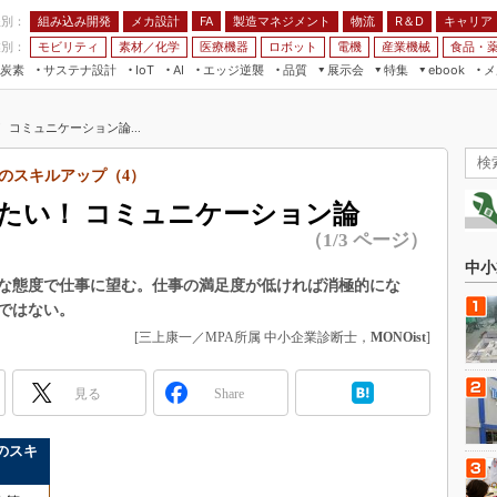
程別：
組み込み開発
メカ設計
製造マネジメント
物流
R＆D
キャリア
FA
業別：
モビリティ
素材／化学
医療機器
ロボット
電機
産業機械
食品・
炭素
サステナ設計
エッジ逆襲
品質
展示会
特集
メ
IoT
AI
ebook
伝承
組み込み開発
CEATEC
読者調査まとめ
編集後記
コミュニケーション論...
JIMTOF
保全
メカ設計
つながるクルマ
組込み/エッジ コンピューティング
ス
 AI
製造マネジメント
5G
のスキルアップ（4）
展＆IoT/5Gソリューション展
VR／AR
FA
たい！ コミュニケーション論
IIFES
モビリティ
フィールドサービス
（1/3 ページ）
国際ロボット展
素材／化学
FPGA
中小
ジャパンモビリティショー
な態度で仕事に望む。仕事の満足度が低ければ消極的にな
組み込み画像技術
ではない。
TECHNO-FRONTIER
組み込みモデリング
[三上康一／MPA所属 中小企業診断士，
MONOist
]
人テク展
Windows Embedded
スマート工場EXPO
見る
Share
車載ソフト開発
EdgeTech+
ISO26262
のスキ
日本ものづくりワールド
無償設計ツール
AUTOMOTIVE WORLD