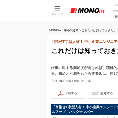
工
産
メディア
脱
つながる技術
AI×技術
MONOist
>
中小製造業
>
これだけは知っておきたい！ 
つながる工場
AI×設備
つながるサービ
Physical
目指せT字型人材！ 中小企業エンジニア
これだけは知っておき
仕事に対する満足度が高ければ、積極的
る。満足と不満をもたらす要因は、同じ
2013年03月08日 10時45分 公開
印刷する
通知する
「目指せT字型人材！ 中小企業エンジニア
ルアップ」バックナンバー