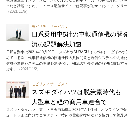
環境保護団体グリーンピースが発表した自動車メーカーの気候対策ラン
ったと話題ですね。ニュース配信サイトでは記事が短かったので、グリ
（2021/11/6）
モビリティサービス：
日系乗用車5社の車載通信機の開
流の課題解決加速
日野自動車は2021年10月29日、スズキやSUBARU（スバル）、ダイ
めている次世代車載通信機の技術仕様の共同開発と通信システムの共通
信機や通信システムの開発を効率化し、物流の社会課題の解決に貢献す
指す。
（2021/11/2）
モビリティサービス：
スズキダイハツは脱炭素時代も
大型車と軽の商用車連合で
スズキとダイハツ工業、トヨタ自動車は2021年7月21日、オンラインで
ュートラルに向けてコネクテッド技術や電動化技術などを協力して普及