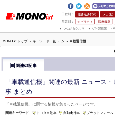
組み込み開発
メカ設計
モビリティ
医療機器
▼
つながるクルマ
▼
IoT×製造業
»
V
MONOist トップ
キーワード一覧
シ
車載通信機
>
>
>
「車載通信機」関連の最新 ニュース・
事 まとめ
「車載通信機」に関する情報が集まったページです。
関連キーワード
トヨタ自動車
自動走行車
プラットフォーム