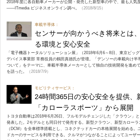
2018年度に各自動車メーカーが公開・発売した新型車の中で、最も人気
――ITmedia ビジネスオンライン調べ。
（2018/8/15）
車載半導体：
センサーが向かうべき将来とは
る環境と安心安全
「電子機器トータルソリューション展」（2018年6月6～8日、東京ビッ
デバイス事業部 常務役員の鶴田真徳氏が登壇。「デンソーの車載向け半
ついて」をテーマに、車載半導体メーカーとして独自の技術開発を進め
を語った。
（2018/7/9）
モビリティサービス：
24時間365日の安心安全を提供
「カローラスポーツ」から展開
トヨタ自動車は2018年6月26日、フルモデルチェンジした「クラウン」
発表した。2モデルとも同日付で発売する。新型クラウン、新型カローラ
（DCM）を全車標準搭載とし、コネクテッドカーの本格展開を始める。
ドカーのサービスを利用できる。クルマがつながることによってユーザ