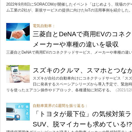
2022年9月8日にSORACOMが開催したイベント「はじめよう、現場
ム工業の2社が、新規サービスの提供に向けたIoTの活用事例を紹介した
電気自動車：
三菱自とDeNAで商用EVのコネ
メーカーや車種の違いを吸収
三菱自とDeNAで商用EVのコネクテッドサービス、メーカーや車種の違
スズキのクルマ、スマホとつなが
スズキが自社の自動車向けにコネクテッドサービス「スズキ
日に発表するスペーシアシリーズから導入予定で、緊急
リを使ったエアコン操作やドアロック、各種通知に対応する。
（2021/12
自動車業界の1週間を振り返る：
「トヨタが最下位」の気候対策
SUV、脱マイカーも求めている!?