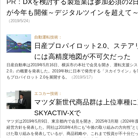
PR：
DXを検討する製造業は参加必須の2日間！
が今年も開催～デジタルツインを超えて
（2019/5/24）
自動運転技術：
日産プロパイロット2.0、ステ
には高精度地図が不可欠だった
日産自動車は2019年5月16日、横浜市の本社で会見を開き、運転支援シ
2.0」の概要を発表した。2019年秋に日本で発売する「スカイライン」
もプロパイロット 2.0を展開する。
（2019/5/17）
エコカー技術：
マツダ新世代商品群は上位車種に
SKYACTIV-Xで
マツダは2019年5月9日、東京都内で会見を開き、2025年3月期（202
経営方針を発表した。同社は2018年4月にも“今後の取り組みの方向性”とし
けた取り組みを発表しているが、商品戦略や、これまで投資が不十分だ