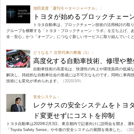
池田直渡「週刊モータージャーナル」：
トヨタが始めるブロックチェー
トヨタ自動車は、ブロックチェーン技術の活用検討の取り
グループを横断する「トヨタ・ブロックチェーン・ラボ」を立ち上げ、
全・安心」かつ「オープン」につなぐ新しいサービスに取り組んでいく
どうなる？ 次世代車の整備（1）：
高度化する自動車技術、修理や整
自動車技術の高度化は、快適性の向上や環境負荷の低減
解決し、持続的な自動車社会の形成には不可欠なものです。同時に車両
技術にも変化が求められます。
（2020/3/9）
安全システム：
レクサスの安全システムをトヨ
ド変更せずにコストを抑制
トヨタ自動車は2020年2月3日、東京都内で記者向けに説明会を開き、
「Toyota Safety Sense」や今後の安全システムの展開を発表した。
（202