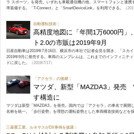
ラ スポーツ」を発売。いずれも車載通信機の他、スマートフォンと連携
準装備する。「T-Connect」と「SmartDeviceLink」を利用できる。
（201
自動運転技術：
高精度地図に「年間1万6000円
ト2.0の市販は2019年9月
日産自動車は2019年7月16日、横浜市の本社で記者会見を開き、「スカ
2019年9月に発売する。車両のエンブレムは、これまでのインフィニテ
ドに戻した。
（2019/7/17）
「アクセラ」の後継：
マツダ、新型「MAZDA3」発売 
す構造に
マツダは新型「MAZDA3」を発売。国内では「アクセラ」の車名で展開
名称を統一。「歩行姿勢」を理想の運転姿勢とした車両構造技術などを
三菱重工業、ルネサスがDX事例を披露：