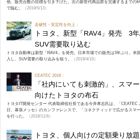
他、販売台数の目標を引き下げた。次の新世代商品群を完遂するまでの6
で臨む。
（2019/5/13）
走破性・安定性を向上：
トヨタ、新型「RAV4」発売 3
SUV需要取り込む
トヨタ自動車は新型「RAV4」を発売。日本市場での販売は3年ぶり。米
入し、SUV需要の取り込みを狙う。
（2019/4/10）
CEATEC 2018：
「社内にいても刺激的」、スマ
向けたトヨタの布石
トヨタIT開発センター 代表取締役社長である今井孝志氏は、「CEATEC JAPA
日、幕張メッセ）のカンファレンスで、「コネクティッドで広がるスマ
を行った。
（2018/11/8）
トヨタ、個人向けの定額乗り放題