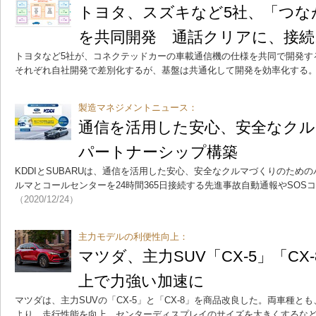
トヨタ、スズキなど5社、「つな
を共同開発 通話クリアに、接続
トヨタなど5社が、コネクテッドカーの車載通信機の仕様を共同で開発す
それぞれ自社開発で差別化するが、基盤は共通化して開発を効率化する
製造マネジメントニュース：
通信を活用した安心、安全なク
パートナーシップ構築
KDDIとSUBARUは、通信を活用した安心、安全なクルマづくりのため
ルマとコールセンターを24時間365日接続する先進事故自動通報やSOS
（2020/12/24）
主力モデルの利便性向上：
マツダ、主力SUV「CX-5」「CX
上で力強い加速に
マツダは、主力SUVの「CX-5」と「CX-8」を商品改良した。両車種
より、走行性能を向上。センターディスプレイのサイズを大きくするな