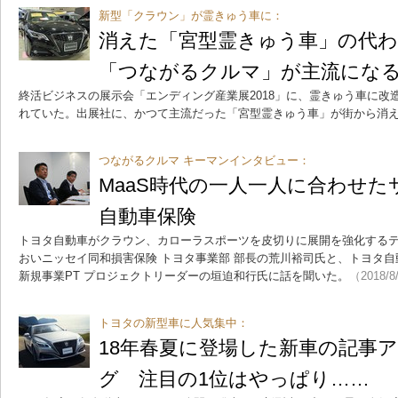
新型「クラウン」が霊きゅう車に：
消えた「宮型霊きゅう車」の代わ
「つながるクルマ」が主流にな
終活ビジネスの展示会「エンディング産業展2018」に、霊きゅう車に改
れていた。出展社に、かつて主流だった「宮型霊きゅう車」が街から消
つながるクルマ キーマンインタビュー：
MaaS時代の一人一人に合わせ
自動車保険
トヨタ自動車がクラウン、カローラスポーツを皮切りに展開を強化する
おいニッセイ同和損害保険 トヨタ事業部 部長の荒川裕司氏と、トヨタ自
新規事業PT プロジェクトリーダーの垣迫和行氏に話を聞いた。
（2018/8
トヨタの新型車に人気集中：
18年春夏に登場した新車の記事
グ 注目の1位はやっぱり……