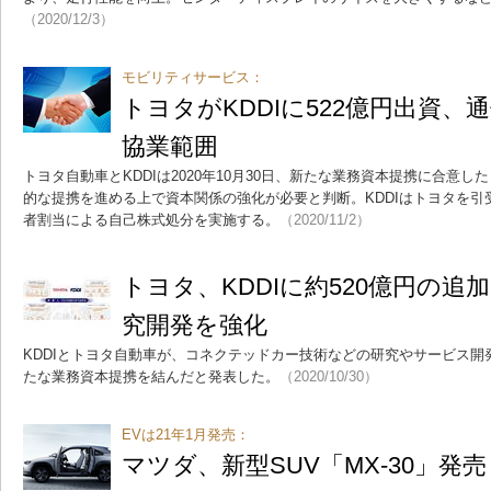
（2020/12/3）
モビリティサービス：
トヨタがKDDIに522億円出資、
協業範囲
トヨタ自動車とKDDIは2020年10月30日、新たな業務資本提携に合意
的な提携を進める上で資本関係の強化が必要と判断。KDDIはトヨタを引
者割当による自己株式処分を実施する。
（2020/11/2）
トヨタ、KDDIに約520億円の追
究開発を強化
KDDIとトヨタ自動車が、コネクテッドカー技術などの研究やサービス
たな業務資本提携を結んだと発表した。
（2020/10/30）
EVは21年1月発売：
マツダ、新型SUV「MX-30」