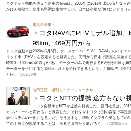
ネクテッド機能を備えた新車の販売は、2035年に2019年比3.0倍となる
がけん引役で、欧米も堅調に推移するが、日本は小幅な伸びにとどまり
電気自動車：
トヨタRAV4にPHVモデル追加、
95km、469万円から
トヨタ自動車は2020年6月8日、クロスオーバーSUV「RAV4」のハイ
リッド車（PHV）を設定すると発表した。同日から日本で販売を開始する
時速0～100kmの加速は6.0秒。モーターのみで走行するEV走行距離は満
モーターを併用すると1300km以上を走行できるという。月間販売目標台数は
万円。
（2020/6/9）
池田直渡「週刊モータージャーナル」：
トヨタとNTTの提携 途方もない
トヨタ自動車とNTTが提携を発表した。豊田社長は、201
カンパニーへと変わる」と宣言した。それを今トヨタは別の言葉で再定
会システムの一部になる」だ。そう見ると、情報インフラ企業としてのN
てのトヨタが協業することは、ある意味当たり前だろう。
（2020/3/30）