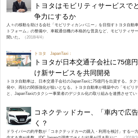
トヨタはモビリティサービスで
争力にするか
人々の移動を助ける会社「モビリティカンパニー」を目指すトヨタ自動
トフォーム」の整備や、車載通信機の本格的な普及など、モビリティサ
聞いた。
（2018/4/4）
トヨタ JapanTaxi：
トヨタが日本交通子会社に75億
け新サービスを共同開発
トヨタ自動車は、日本交通子会社のJapanTaxiに75億円を出資する。
発や、両社の関係強化が狙いとなる。トヨタ自動車が構築中の「モビリ
と、JapanTaxiのタクシー事業者のデジタル化の取り組みを連携させてい
コネクテッドカー、「車内で広
く？
ドライバーの約半数が「コネクテッドカーの購入・利用を検討」する一
念する声が多数。IDC Japanの調査でそんな結果が浮き彫りに。
（2018/2