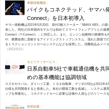
車載情報機器：
バイクもコネクテッド、ヤマハ発
Connect」を日本初導入
ヤマハ発動機は2021年5月20日、原付2種スクーター「NMAX ABS」の
表した。同社の日本国内モデルでは初めてスマートフォンアプリとの連携機能「YA
Connect（Y-Connect）」に対応した。また、エンジン始動時の静粛
や、燃費改善に貢献するアイドリングストップシステム、濡れた路面で
るトラクションコントロールシステムなどを採用した。消費税込みメーカー
（2021/5/21）
モビリティサービス：
日系自動車5社で車載通信機を共
めの基本機能は協調領域
スズキやスバル、ダイハツ工業、トヨタ自動車、マツダの5社は2021年4
仕様を共同開発すると発表した。各社の開発工数を低減し、システム運
ップを簡素化し、コネクテッドカーに必要な設備や人員などのリソース
技術結集：