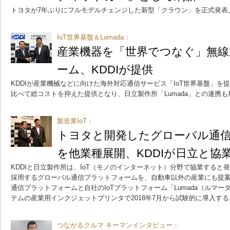
トヨタが7年ぶりにフルモデルチェンジした新型「クラウン」を正式発表
IoT世界基盤＆Lumada：
産業機器を「世界でつなぐ」無
ーム、KDDIが提供
KDDIが産業機械などに向けた海外対応通信サービス「IoT世界基盤」を
比べて総コストを抑えた提供となり、日立製作所「Lumada」との連携
製造業IoT：
トヨタと開発したグローバル通
を他業種展開、KDDIが日立と協
KDDIと日立製作所は、IoT（モノのインターネット）分野で協業すると発
採用するグローバル通信プラットフォームを、自動車以外の産業にも提
通信プラットフォームと自社のIoTプラットフォーム「Lumada（ルマ
テムの産業用インクジェットプリンタで2018年7月から試験的に導入する
つながるクルマ キーマンインタビュー：