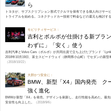
ら
トヨタが、サブスクリプション形式でクルマを保有できる個人向けサービス
トライアルを始める。コネクテッドカー技術で料金などの還元も検討す
モビリティサービス：
吉利とボルボが仕掛ける新ブラ
わずに」「安く」使う
吉利汽車とVolvo Cars（ボルボ）が共同出資で立ち上げたブランド「Lyn
2018年10月19日、富士スピードウェイ（静岡県小山町）でセダンの新型
（2018/10/22）
大胆かつ安全に：
BMW、新型「X4」国内発売 ク
強く進化
BMWが新型「X4」を発売。デザインを刷新し、走行性能を高めた。最
安全性も向上した。
（2018/9/6）