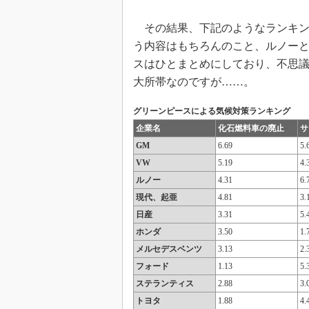
その結果、下記のようなランキン
う内容はもちろんのこと、ルノー
スはひとまとめにしており、不思
大所帯なのですが……。
グリーンピースによる気候対策ランキング
企業名
化石燃料車の廃止
サ
GM
6.69
5.
VW
5.19
4.
ルノー
4.31
6.
現代、起亜
4.81
3.
日産
3.31
5.
ホンダ
3.50
1.
メルセデスベンツ
3.13
2.
フォード
1.13
5.
ステランティス
2.88
3.
トヨタ
1.88
4.