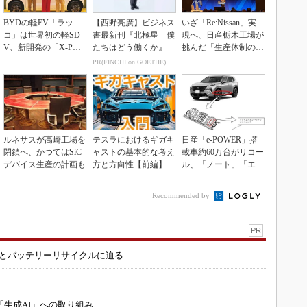
BYDの軽EV「ラッ
【西野亮廣】ビジネス
いざ「Re:Nissan」実
コ」は世界初の軽SD
書最新刊『北極星 僕
現へ、日産栃木工場が
V、新開発の「X-PAC
たちはどう働くか』
挑んだ「生産体制の比
K」に電動システ...
例化」
PR(FINCHI on GOETHE)
ルネサスが高崎工場を
テスラにおけるギガキ
日産「e-POWER」搭
閉鎖へ、かつてはSiC
ャストの基本的な考え
載車約60万台がリコー
デバイス生産の計画も
方と方向性【前編】
ル、「ノート」「エク
ストレイル」な...
Recommended by
PR
造とバッテリーリサイクルに迫る
「生成AI」への取り組み