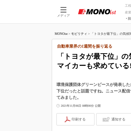
工
産
メディア
脱
つながる技術
AI×技術
MONOist
>
モビリティ
>
「トヨタが最下位」の気候対策
つながる工場
AI×設備
つながるサービ
Physical
自動車業界の1週間を振り返る
「トヨタが最下位」の
マイカーも求めている!
環境保護団体グリーンピースが発表した
下位だったと話題ですね。ニュース配信
てみました。
2021年11月06日 08時00分 公開
印刷する
通知する