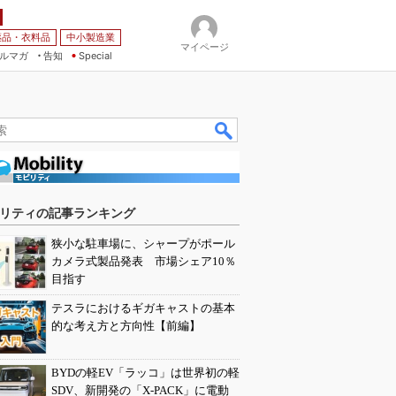
薬品・衣料品
中小製造業
マイページ
ルマガ
告知
Special
リティの記事ランキング
狭小な駐車場に、シャープがポール
カメラ式製品発表 市場シェア10％
目指す
テスラにおけるギガキャストの基本
的な考え方と方向性【前編】
BYDの軽EV「ラッコ」は世界初の軽
SDV、新開発の「X-PACK」に電動