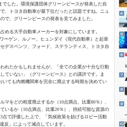
3Dプリンタ
までした。環境保護団体グリーンピースが発表した自
産業オープンネット展
デジタルツインとCAE
グで、トヨタ自動車が最下位だったと話題ですね。ニュ
たので、グリーンピースの発表を見てみました。
S＆OP
インダストリー4.0
を占める大手自動車メーカーを対象にしています。
イノベーション
フォルクスワーゲン、ルノー、ヒュンダイ（現代自動車）と起亜
製造業ビッグデータ
ルセデスベンツ、フォード、ステランティス、トヨタ自
メイドインジャパン
植物工場
われたかもしれませんが、「全ての企業が十分な行動
知財マネジメント
化していない」（グリーンピース）との講評です。ま
海外生産
においても内燃機関車を完全に廃止する時期を決めてい
グローバル設計・開発
制御セキュリティ
マをどの程度廃止するか（10点満点、比重80％）、
新型コロナへの対応
ているか（10点満点、比重20％）、持続可能な資源の
3点で評価した上で、「気候政策を妨げるロビー活動
違反」によって減点しています。