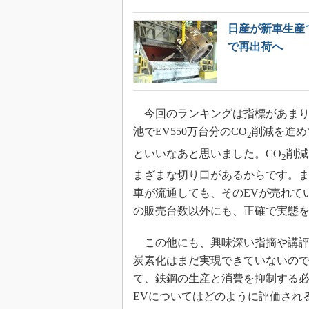
日産が新車生産
で再出荷へ
今回のランキングは指標があまりに
池でEV550万台分のCO
削減を進め
2
といいなあと思いました。CO
削減
2
まざまな切り口があるからです。
車が流通しても、そのEVが売れて
の販売台数以外にも、正確で実態
この他にも、興味深い指摘や講評
炭素化はまだ実現できていないので
て、鉄鋼の生産と消費を抑制する必
EVについてはどのように評価され