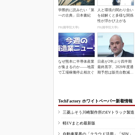
学際的に読みたい「第
人と環境の関わり合い
一の古典」日本書紀
を紐解くと多様な関係
性が浮かび上がる
PR(國學院大學)
PR(國學院大學)
なぜ熊本に半導体産業
日産が2年ぶり四半期
が集まるのか――地震
最終黒字、2026年度通
で工場稼働停止相次ぐ
期予想は販売台数減も
連結業績は維持
TechFactory ホワイトペーパー新着情報
三菱ふそう川崎製作所のEVトラック製
軽EVまとめ最新版
自動車業界の「クラウド活用」「SDV」