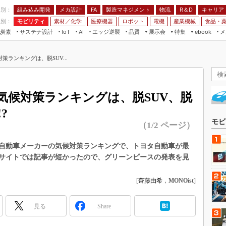
程別：
組み込み開発
メカ設計
製造マネジメント
物流
R＆D
キャリア
FA
業別：
モビリティ
素材／化学
医療機器
ロボット
電機
産業機械
食品・
炭素
サステナ設計
エッジ逆襲
品質
展示会
特集
メ
IoT
AI
ebook
伝承
組み込み開発
CEATEC
読者調査まとめ
編集後記
ランキングは、脱SUV...
JIMTOF
保全
メカ設計
つながるクルマ
組込み/エッジ コンピューティング
ス
 AI
製造マネジメント
5G
展＆IoT/5Gソリューション展
VR／AR
FA
気候対策ランキングは、脱SUV、脱
IIFES
モビリティ
フィールドサービス
?
国際ロボット展
素材／化学
FPGA
モビ
（1/2 ページ）
ジャパンモビリティショー
組み込み画像技術
TECHNO-FRONTIER
自動車メーカーの気候対策ランキングで、トヨタ自動車が最
組み込みモデリング
サイトでは記事が短かったので、グリーンピースの発表を見
人テク展
Windows Embedded
スマート工場EXPO
[
齊藤由希
，
MONOist
]
車載ソフト開発
EdgeTech+
ISO26262
日本ものづくりワールド
見る
Share
無償設計ツール
AUTOMOTIVE WORLD