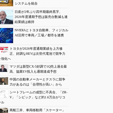
システムを統合
日産が2年ぶり四半期最終黒字、
2026年度通期予想は販売台数減も連
結業績は維持
NVIDIAとトヨタ自動車、フィジカル
AI活用で車両／工場／都市を連携
トヨタが2026年度通期業績を上方修
正、好調なHEVは次世代電池で競争力
を強化へ
マツダは新型CX-5好調で1Q売上過去最
高、協業EV投入も通期達成予想
中国の自動車メーカーとテスラに競争
力があるのは「合理性が高い」から
シートフレームの成型に不具合、「ZR-
V」「シビック」など約1.6万台がリコ
ール
商船三井、車両移動用「スケーター」