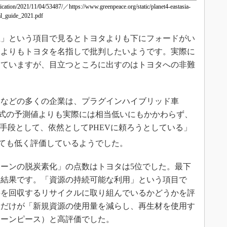
lication/2021/11/04/53487/
／
https://www.greenpeace.org/static/planet4-eastasia-
al_guide_2021.pdf
」という項目で見るとトヨタよりも下にフォードがい
ドよりもトヨタを名指しで批判したいようです。実際に
めていますが、目立つところに出すのはトヨタへの非難
などの多くの企業は、プラグインハイブリッド車
公式の予測値よりも実際には相当低いにもかかわらず、
手段として、依然としてPHEVに頼ろうとしている」
しても低く評価しているようでした。
ーンの脱炭素化」の点数はトヨタは5位でした。最下
う結果です。「資源の持続可能な利用」という項目で
料を回収するリサイクルに取り組んでいるかどうかを評
産だけが「新規資源の使用量を減らし、再生材を使用す
リーンピース）と高評価でした。