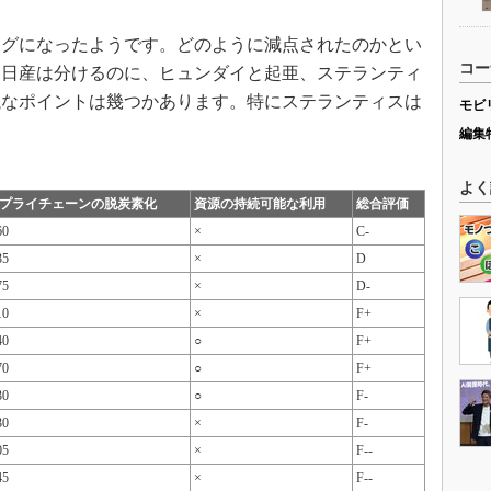
グになったようです。どのように減点されたのかとい
コー
と日産は分けるのに、ヒュンダイと起亜、ステランティ
議なポイントは幾つかあります。特にステランティスは
モビ
編集
よく
プライチェーンの脱炭素化
資源の持続可能な利用
総合評価
60
×
C-
35
×
D
75
×
D-
10
×
F+
40
○
F+
70
○
F+
30
○
F-
30
×
F-
05
×
F--
45
×
F--