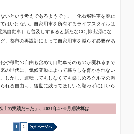
ないという考えであるようです。「化石燃料車を廃止
してはいけない。自家用車を所有するライフスタイルは
電気自動車）も普及しすぎると新たなCO
排出源にな
2
ング、都市の再設計によって自家用車を減らす必要があ
化や移動の自由も含めて自動車そのものが廃れるまで
将来の世代に、気候変動によって暮らしを脅かされない
す。しかし、運転してもしなくても楽しめるクルマの魅
けられる自由も、後世に残ってほしいと願わずにはいら
以上の実績だった」、2021年4～9月期決算は
1
|
2
次のページへ