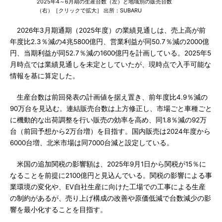
2025年4～6月期の生産台数（左）と地域別の販売台数
（右）［クリックで拡大］ 出所：SUBARU
2026年3月期通期（2025年度）の業績見通しは、売上高が前
年度比2.3％減の4兆5800億円、営業利益が同50.7％減の2000億
円、当期利益が同52.7％減の1600億円を計画している。2025年5
月時点では業績見通しを未定としていたが、現時点で入手可能な
情報を基に算定した。
生産台数は前回発表の計画値を据え置き、前年度比4.9％減の
90万台を見込む。連結販売台数は上方修正し、市場ごと車種ごと
に機動的な出荷調整を行い販売の効率を高め、同1.8％減の92万
台（前回予想から2万台増）を目指す。国内販売は2024年度から
6000台増、北米市場は同7000台減と設定している。
米国の追加関税の影響額は、2025年9月1日から関税が15％に
なることを前提に2100億円と見込んでいる。関税の影響による事
業環境の変化や、EV自社生産に向けた工場での工事による生産
の制約があるが、売り上げ構成の改善や原価低減で台数減少の影
響を最小化することを目指す。