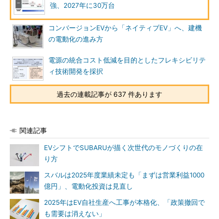
強、2027年に30万台
コンバージョンEVから「ネイティブEV」へ、建機
の電動化の進み方
電源の統合コスト低減を目的としたフレキシビリテ
ィ技術開発を採択
過去の連載記事が 637 件あります
関連記事
EVシフトでSUBARUが描く次世代のモノづくりの在
り方
スバルは2025年度業績未定も「まずは営業利益1000
億円」、電動化投資は見直し
2025年はEV自社生産へ工事が本格化、「政策撤回で
も需要は消えない」