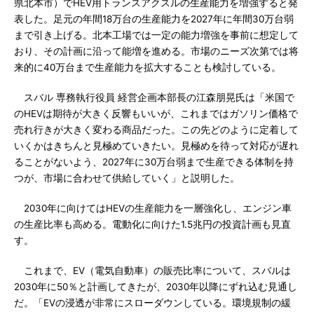
県北本市）でHEV用トランスアクスルの生産能力を増強すると発
表した。足元の年間18万台の生産能力を2027年に年間30万台弱
まで引き上げる。北本工場では一定の能力増強を事前に想定して
おり、その計画に沿って能増を進める。市場のニーズ次第では将
来的に40万台まで生産能力を拡大することも検討している。
スバル 専務執行役員 経営企画本部長の江森朋晃氏は「米国で
のHEVは期待が大きく反響もいいが、これまではガソリン価格で
売れ行きが大きく変わる商品だった。この先どのように定着して
いくかはきちんと見極めていきたい。見極めを待って対応が遅れ
ることがないよう、2027年に30万台弱まで生産できる体制を持
つが、市場に合わせて供給していく」と説明した。
2030年に向けてはHEVの生産能力を一層強化し、エンジン車
の生産比率も高める。電動化に向けた1.5兆円の投資計画も見直
す。
これまで、EV（電気自動車）の販売比率について、スバルは
2030年に50％と計画してきたが、2030年以降にずれ込む見通し
だ。「EVの浸透が非常にスローダウンしている。環境規制の緩