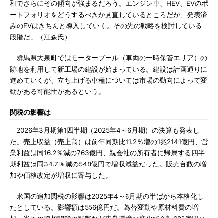
和でさらにその傾向が強まるだろう。エンジン車、HEV、EVのポ
ートフォリオをどうするべきか見直しているところだが、発表済
みのEVはきちんと導入していく。その先の戦略を検討している
段階だ」（江森氏）
群馬県大泉町ではモータープール（車両の一時保管エリア）の
跡地を利用して新工場の建設が始まっている。建設は計画通りに
進めていくが、立ち上げる車種については市場の動向によって変
動がある可能性があるという。
関税の影響は
2026年3月期第1四半期（2025年4～6月期）の決算も発表し
た。売上収益（売上高）は前年同期比11.2％増の1兆2141億円、営
業利益は同16.2％減の763億円、親会社の所有者に帰属する四半
期利益は同34.7％減の548億円で増収減益だった。販売台数の増
加や価格改定が増収に寄与した。
米国の追加関税の影響は2025年4～6月期の半ばから本格化し
たとしている。影響額は556億円だ。為替変動や原材料費の増