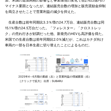
加、米国の追加関税の影響など事業環境の変化で合計622億円の
マイナス要因となったが、連結販売台数の増加と販売奨励金抑制
を両立させたことで営業利益の減少を抑えた。
生産台数は前年同期比3.3％増の24.7万台、連結販売台数は同
15.1％増の24.5万台だった。「フォレスター」「クロストレッ
ク」の売れ行きが好調だった他、新発売のHEVも高評価を得た。
米国での生産台数は前年同期比2.0％減だが、これはカナダ向け
車両の一部を日本生産に切り替えたことによるものだ。
2025年4～6月期の業績（左）と営業利益の増減要因（右）
［クリックで拡大］ 出所：SUBARU