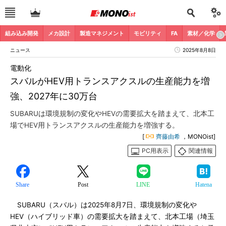
組み込み開発
メカ設計
製造マネジメント
モビリティ
FA
素材／化学
ニュース
2025年8月8日
電動化
スバルがHEV用トランスアクスルの生産能力を増
強、2027年に30万台
SUBARUは環境規制の変化やHEVの需要拡大を踏まえて、北本工
場でHEV用トランスアクスルの生産能力を増強する。
[
齊藤由希
，MONOist]
PC用表示
関連情報
Share
Post
LINE
Hatena
SUBARU（スバル）は2025年8月7日、環境規制の変化や
HEV（ハイブリッド車）の需要拡大を踏まえて、北本工場（埼玉