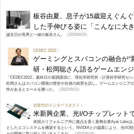
板谷由夏、息子が15歳迎えぐん
した手伸びる姿に「こんなに大
誕生日が長男と一緒の板谷さん。
（2023/6/23）
CEDEC 2022：
ゲーミングとスパコンの融合が“
研・松岡聡さん語るゲームエン
「CEDEC2022」最終日の基調講演に、理化学研究所・計算科学研究セ
松岡さんはスパコン開発の歴史や自身の経歴を話し、ゲームエンジニア
性があるとエールを贈った。
（2022/9/12）
次世代のインターコネクト：
米新興企業、光I/Oチップレットで
米国カリフォルニア州に拠点を置く新興企業Ayar Lab
としたエコシステムを構築するという。NVIDIAとの協業により、光I/
ャの開発に取り組んでいるところだ。
（2022/6/10）