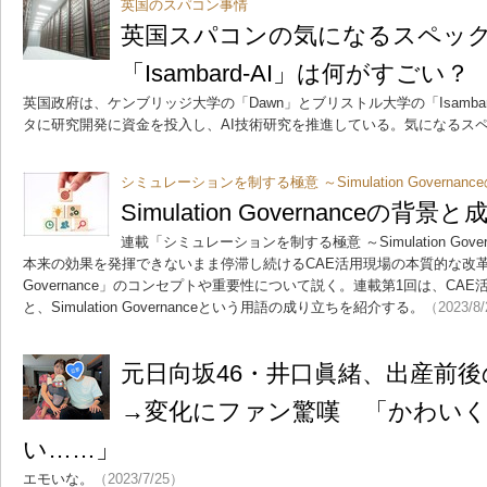
英国のスパコン事情
英国スパコンの気になるスペック
「Isambard-AI」は何がすごい？
英国政府は、ケンブリッジ大学の「Dawn」とブリストル大学の「Isamba
タに研究開発に資金を投入し、AI技術研究を推進している。気になるス
シミュレーションを制する極意 ～Simulation Governa
Simulation Governanceの背景
連載「シミュレーションを制する極意 ～Simulation Gov
本来の効果を発揮できないまま停滞し続けるCAE活用現場の本質的な改革を目指
Governance」のコンセプトや重要性について説く。連載第1回は、CA
と、Simulation Governanceという用語の成り立ちを紹介する。
（2023/8
元日向坂46・井口眞緒、出産前
→変化にファン驚嘆 「かわい
い……」
エモいな。
（2023/7/25）