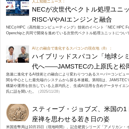
人工知能ニュース：
NECが次世代ベクトル処理ユニ
RISC-VやAIエンジンと融合
NECがHPC（高性能コンピューティング）技術のイベント「NEC HPC 
Openchipと共同で開発を進めている次世代ベクトル処理ユニットについ
AIとの融合で進化するスパコンの現在地（8）：
ハイブリッドスパコン「地球シミ
代へ――JAMSTECの上原氏と
急速に進化するAI技術との融合により変わりつつあるスーパーコンピュ
関を中心とした最先端のシステムから探る本連載。第8回は、JAMSTE
構築や運用を担当している上原均氏と、生成AI活用を含めデータサイエ
氏に話を聞いた。
（2025/11/28）
スティーブ・ジョブズ、米国の
座禅を思わせる若き日の姿
米国造幣局は10月15日（現地時間）、記念硬貨シリーズ「アメリカン・