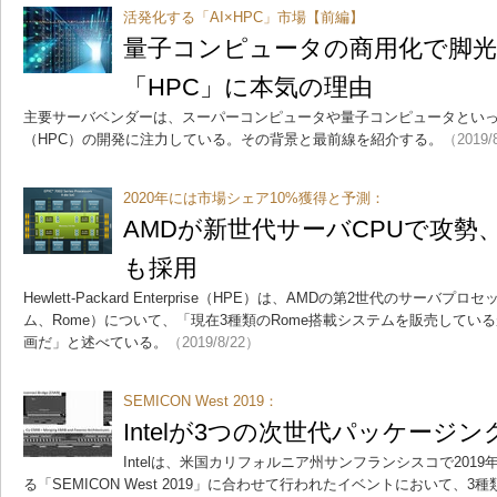
活発化する「AI×HPC」市場【前編】
量子コンピュータの商用化で脚光 
「HPC」に本気の理由
主要サーバベンダーは、スーパーコンピュータや量子コンピュータとい
（HPC）の開発に注力している。その背景と最前線を紹介する。
（2019/
2020年には市場シェア10%獲得と予測：
AMDが新世代サーバCPUで攻勢、Goog
も採用
Hewlett-Packard Enterprise（HPE）は、AMDの第2世代のサー
ム、Rome）について、「現在3種類のRome搭載システムを販売している
画だ」と述べている。
（2019/8/22）
SEMICON West 2019：
Intelが3つの次世代パッケージ
Intelは、米国カリフォルニア州サンフランシスコで2019
る「SEMICON West 2019」に合わせて行われたイベントにおいて、