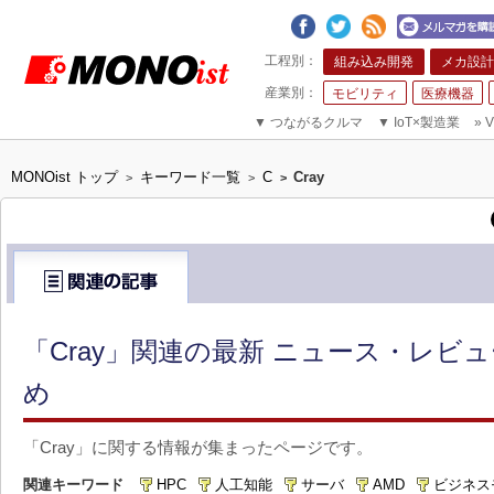
組み込み開発
メカ設計
モビリティ
医療機器
▼
つながるクルマ
▼
IoT×製造業
»
V
MONOist トップ
キーワード一覧
C
Cray
>
>
>
「Cray」関連の最新 ニュース・レビュ
め
「Cray」に関する情報が集まったページです。
関連キーワード
HPC
人工知能
サーバ
AMD
ビジネス