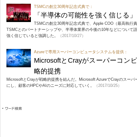
TSMCの創立30周年記念式典で：
「半導体の可能性を強く信じる」 A
TSMCの創立30周年記念式典で、Apple COO（最高執行責任者
TSMCとのパートナーシップや、半導体業界の今後の10年などについて
強く信じていると強調した。
（2017/10/27）
Azureで専用スーパーコンピュータシステムを提供：
MicrosoftとCrayがスーパー
略的提携
MicrosoftとCrayが戦略的提携を結んだ。Microsoft AzureでCra
にし、顧客のHPCやAIのニーズに対応していく。
（2017/10/25）