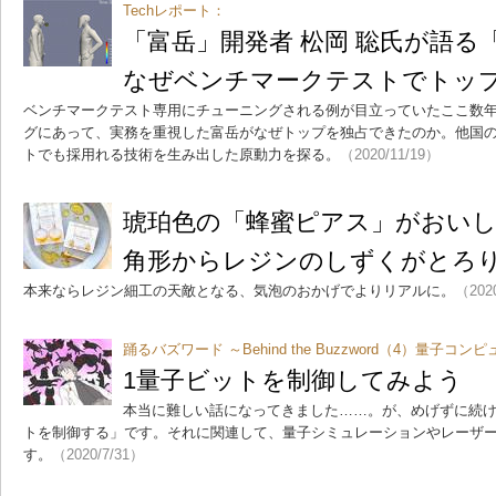
Techレポート：
「富岳」開発者 松岡 聡氏が語る
なぜベンチマークテストでトッ
ベンチマークテスト専用にチューニングされる例が目立っていたここ数
グにあって、実務を重視した富岳がなぜトップを独占できたのか。他国
トでも採用れる技術を生み出した原動力を探る。
（2020/11/19）
琥珀色の「蜂蜜ピアス」がおい
角形からレジンのしずくがとろ
本来ならレジン細工の天敵となる、気泡のおかげでよりリアルに。
（202
踊るバズワード ～Behind the Buzzword（4）量子コン
1量子ビットを制御してみよう
本当に難しい話になってきました……。が、めげずに続け
トを制御する」です。それに関連して、量子シミュレーションやレーザ
す。
（2020/7/31）