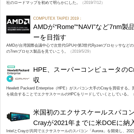
社のロードマップを初めて明らかにした。
（2019/7/12）
COMPUTEX TAIPEI 2019：
AMDが“Rome”“NAVI”など7n
ーを目指す
AMDが台湾国際会議中心で次世代GPUや第3世代Ryzenプロセッサな
の7nmプロセス製品を見ていこう。
（2019/5/29）
HPE、スーパーコンピュータのCr
収
Hewlett Packard Enterprise（HPE）がスパコン大手のCrayを
を統合することでエクサスケールのHPCをリードしていくとしている。
（
米国初のエクサスケールスパコン「Au
Crayが2021年までに米DOEに納
IntelとCrayが共同でエクサスケールのスパコン「Aurora」を開発し、