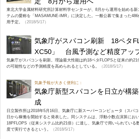
定 8月から運用へ
東北大学金属材料研究所計算材料学センターが、8月から運用を始める新
テムの愛称を「MASAMUNE-IMR」に決定した。一般公募で集まった48
用予定。
（2018/5/17）
気象庁がスパコン刷新 18ペタFLO
XC50」 台風予測など精度アッ
気象庁がスパコンを刷新。理論最大性能は約18ペタFLOPSと従来の約2
の可能性などの予測精度を高められるとしている。
（2018/5/17）
気象予報が大きく便利に：
気象庁新型スパコンを日立が構築、1
成
日立製作所は2018年5月16日、気象庁に新スーパーコンピュータ（スパ
日から稼働を開始すると発表した。同システムは、浮動小数点演算にお
18PFLOPS（従来システム比約21倍）に達し、気象庁で用いられている
度で実行できるという。
（2018/5/17）