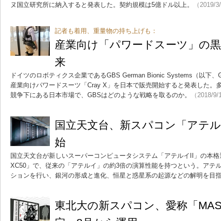
ヌ国立研究所に納入すると発表した。契約規模は5億ドル以上。
（2019/3
記者も着用、重量物の持ち上げも：
産業向け「パワードスーツ」の
来
ドイツのロボティクス企業であるGBS German Bionic Systems（以下
産業向けパワードスーツ「Cray X」を日本で販売開始すると発表した
競争下にある日本市場で、GBSはどのような戦略を取るのか。
（2018/9/
国立天文台、新スパコン「アテル
始
国立天文台が新しいスーパーコンピュータシステム「アテルイII」の本格運
XC50」で、従来の「アテルイ」の約3倍の演算性能を持つという。アテ
ションを行い、銀河の形成と進化、恒星と惑星系の起源などの解明を目
東北大の新スパコン、愛称「MASA