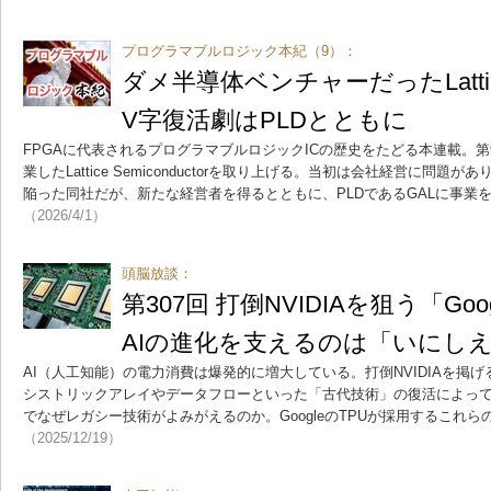
プログラマブルロジック本紀（9）：
ダメ半導体ベンチャーだったLattice S
V字復活劇はPLDとともに
FPGAに代表されるプログラマブルロジックICの歴史をたどる本連載。第9回は、
業したLattice Semiconductorを取り上げる。当初は会社経営に問
陥った同社だが、新たな経営者を得るとともに、PLDであるGALに事業
（2026/4/1）
頭脳放談：
第307回 打倒NVIDIAを狙う「Goo
AIの進化を支えるのは「いにし
AI（人工知能）の電力消費は爆発的に増大している。打倒NVIDIAを掲げる
シストリックアレイやデータフローといった「古代技術」の復活によって
でなぜレガシー技術がよみがえるのか。GoogleのTPUが採用するこれ
（2025/12/19）