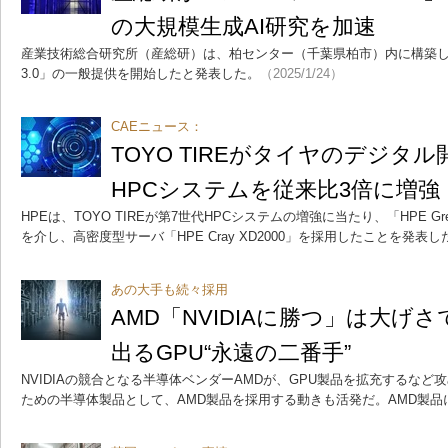
の大規模生成AI研究を加速
産業技術総合研究所（産総研）は、柏センター（千葉県柏市）内に構築した
3.0」の一般提供を開始したと発表した。
（2025/1/24）
CAEニュース：
TOYO TIREがタイヤのデジタ
HPCシステムを従来比3倍に増強
HPEは、TOYO TIREが第7世代HPCシステムの増強に当たり、「HPE G
を介し、高密度型サーバ「HPE Cray XD2000」を採用したことを発表し
あの大手も続々採用
AMD「NVIDIAに勝つ」は大げ
出るGPU“永遠の二番手”
NVIDIAの競合となる半導体ベンダーAMDが、GPU製品を拡充するなど
ための半導体製品として、AMD製品を採用する動きも活発だ。AMD製品