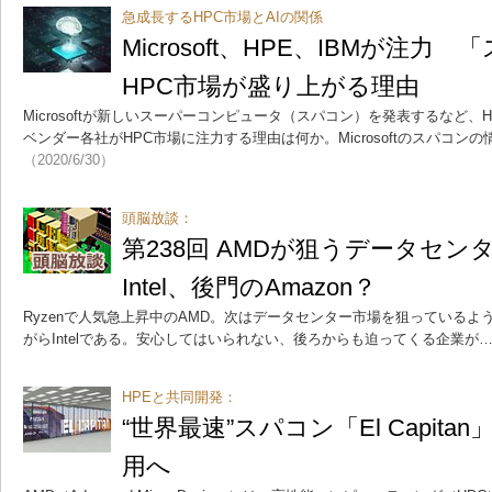
急成長するHPC市場とAIの関係
Microsoft、HPE、IBMが注
HPC市場が盛り上がる理由
Microsoftが新しいスーパーコンピュータ（スパコン）を発表するなど
ベンダー各社がHPC市場に注力する理由は何か。Microsoftのスパコン
（2020/6/30）
頭脳放談：
第238回 AMDが狙うデータセ
Intel、後門のAmazon？
Ryzenで人気急上昇中のAMD。次はデータセンター市場を狙っている
がらIntelである。安心してはいられない、後ろからも迫ってくる企業が
HPEと共同開発：
“世界最速”スパコン「El Capit
用へ