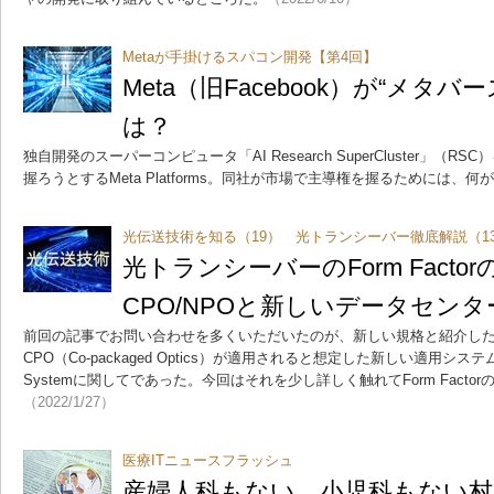
Metaが手掛けるスパコン開発【第4回】
Meta（旧Facebook）が“メタ
は？
独自開発のスーパーコンピュータ「AI Research SuperCluster」
握ろうとするMeta Platforms。同社が市場で主導権を握るためには、
光伝送技術を知る（19） 光トランシーバー徹底解説（1
光トランシーバーのForm Facto
CPO/NPOと新しいデータセンタ
前回の記事でお問い合わせを多くいただいたのが、新しい規格と紹介したNPO（Ne
CPO（Co-packaged Optics）が適用されると想定した新しい適用システムと
Systemに関してであった。今回はそれを少し詳しく触れてForm Facto
（2022/1/27）
医療ITニュースフラッシュ
産婦人科もない、小児科もない村