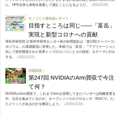
に、HPE自身も体制を刷新して挑むことになるようだ。
（2021/1/29）
モノづくり最前線レポート：
目指すところは同じ――「富岳」が導く
実現と新型コロナへの貢献
理化学研究所 計算科学研究センター長の松岡聡氏は「第13回スーパー
ポジウム」の基調講演に登壇した。本稿では「富岳：『アプリケーション・ファ
向して研究開発された世界トップのスパコンとその技術」をテーマに行
する。
（2021/1/12）
頭脳放談：
第247回 NVIDIAのArm買収で今
て何？
NVIDIAのArm買収で、これまでArmを採用してきたベンダーは戦略変
中、注目を集めているのが、オープンソースのプロセッサ「RISC-V」だ。
たメリットがあるのかを解説しよう。
（2020/12/16）