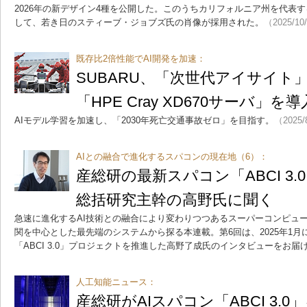
2026年の新デザイン4種を公開した。このうちカリフォルニア州を代表
して、若き日のスティーブ・ジョブズ氏の肖像が採用された。
（2025/10
既存比2倍性能でAI開発を加速：
SUBARU、「次世代アイサイト
「HPE Cray XD670サーバ」を導
AIモデル学習を加速し、「2030年死亡交通事故ゼロ」を目指す。
（2025/
AIとの融合で進化するスパコンの現在地（6）：
産総研の最新スパコン「ABCI 3
総括研究主幹の高野氏に聞く
急速に進化するAI技術との融合により変わりつつあるスーパーコンピュ
関を中心とした最先端のシステムから探る本連載。第6回は、2025年1
「ABCI 3.0」プロジェクトを推進した高野了成氏のインタビューをお届
人工知能ニュース：
産総研がAIスパコン「ABCI 3.