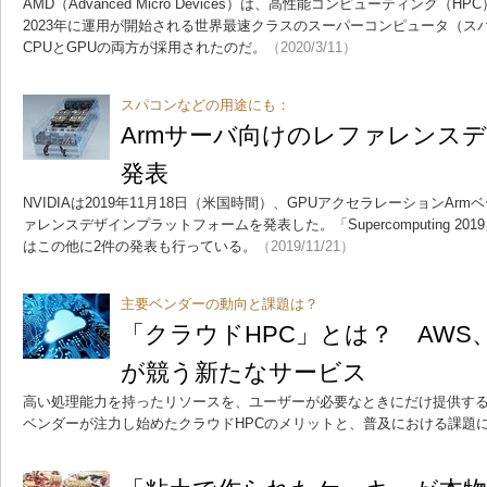
AMD（Advanced Micro Devices）は、高性能コンピューティング
2023年に運用が開始される世界最速クラスのスーパーコンピュータ（スパコン
CPUとGPUの両方が採用されたのだ。
（2020/3/11）
スパコンなどの用途にも：
Armサーバ向けのレファレンスデザ
発表
NVIDIAは2019年11月18日（米国時間）、GPUアクセラレーションA
ァレンスデザインプラットフォームを発表した。「Supercomputing 201
はこの他に2件の発表も行っている。
（2019/11/21）
主要ベンダーの動向と課題は？
「クラウドHPC」とは？ AWS、Micr
が競う新たなサービス
高い処理能力を持ったリソースを、ユーザーが必要なときにだけ提供する
ベンダーが注力し始めたクラウドHPCのメリットと、普及における課題