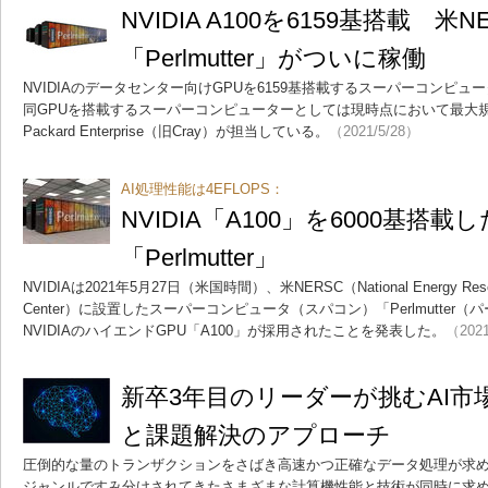
NVIDIA A100を6159基搭載 米
「Perlmutter」がついに稼働
NVIDIAのデータセンター向けGPUを6159基搭載するスーパーコンピ
同GPUを搭載するスーパーコンピューターとしては現時点において最大規模の
Packard Enterprise（旧Cray）が担当している。
（2021/5/28）
AI処理性能は4EFLOPS：
NVIDIA「A100」を6000基搭
「Perlmutter」
NVIDIAは2021年5月27日（米国時間）、米NERSC（National Energy Research
Center）に設置したスーパーコンピュータ（スパコン）「Perlmutte
NVIDIAのハイエンドGPU「A100」が採用されたことを発表した。
（2021
新卒3年目のリーダーが挑むAI市
と課題解決のアプローチ
圧倒的な量のトランザクションをさばき高速かつ正確なデータ処理が求め
ジャンルですみ分けされてきたさまざまな計算機性能と技術が同時に求