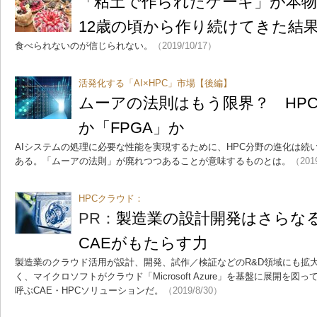
「粘土で作られたケーキ」が本
12歳の頃から作り続けてきた結
食べられないのが信じられない。
（2019/10/17）
活発化する「AI×HPC」市場【後編】
ムーアの法則はもう限界？ HPC
か「FPGA」か
AIシステムの処理に必要な性能を実現するために、HPC分野の進化は続
ある。「ムーアの法則」が廃れつつあることが意味するものとは。
（201
HPCクラウド：
PR：
製造業の設計開発はさらな
CAEがもたらす力
製造業のクラウド活用が設計、開発、試作／検証などのR&D領域にも拡
く、マイクロソフトがクラウド「Microsoft Azure」を基盤に展開を図っている
呼ぶCAE・HPCソリューションだ。
（2019/8/30）