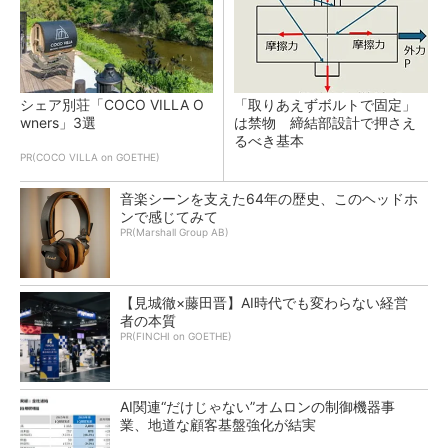
シェア別荘「COCO VILLA O
「取りあえずボルトで固定」
wners」3選
は禁物 締結部設計で押さえ
るべき基本
PR(COCO VILLA on GOETHE)
音楽シーンを支えた64年の歴史、このヘッドホ
ンで感じてみて
PR(Marshall Group AB)
【見城徹×藤田晋】AI時代でも変わらない経営
者の本質
PR(FINCHI on GOETHE)
AI関連“だけじゃない”オムロンの制御機器事
業、地道な顧客基盤強化が結実