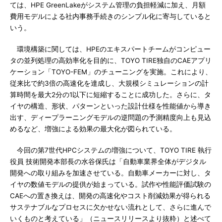
ては、HPE GreenLakeがシステム管理の負担軽減に加え、月額
費用モデルによる社内事務手続きのシンプル化に寄与していると
いう。
環境構築に関しては、HPEのエキスパートチームがコンピュー
タの並列処理の高効率化を目的に、TOYO TIRE独自のCAEアプリ
ケーション「TOYO-FEM」のチューニングを実施。これにより、
従来比で約3倍の高速化を達成し、大規模シミュレーションの計
算時間を最大2分の1以下に短縮することに成功した。さらに、タ
イヤの構造、形状、パターンといった設計仕様を性能値から導き
出す、ディープラーニングモデルの逆問題の予測精度向上も見込
めるなど、増強による効果の最大化が図られている。
今回の第7世代HPCシステムの増強について、TOYO TIRE 執行
役員 技術開発本部長の水谷保氏は「自動車業界全体がデジタル
開発への取り組みを加速させている。自動車メーカーに対し、タ
イヤの数値モデルの提供が始まっている。試作や性能評価試験の
CAEへの置き換えは、開発の高速化やコスト削減効果が得られる
サステナブルなプロセスに欠かせない流れとして、さらに進んで
いくものと考えている」（ニュースリリースより抜粋）と述べて