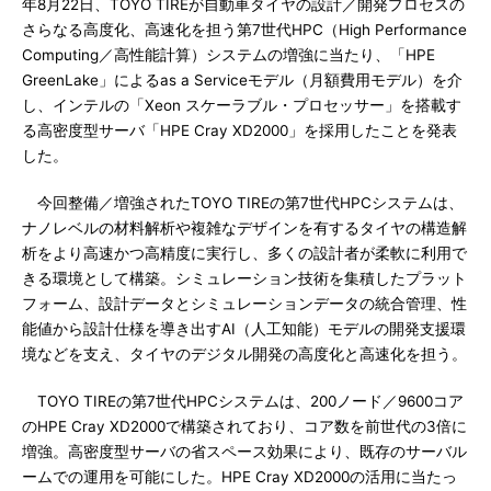
年8月22日、TOYO TIREが自動車タイヤの設計／開発プロセスの
さらなる高度化、高速化を担う第7世代HPC（High Performance
Computing／高性能計算）システムの増強に当たり、「HPE
GreenLake」によるas a Serviceモデル（月額費用モデル）を介
し、インテルの「Xeon スケーラブル・プロセッサー」を搭載す
る高密度型サーバ「HPE Cray XD2000」を採用したことを発表
した。
今回整備／増強されたTOYO TIREの第7世代HPCシステムは、
ナノレベルの材料解析や複雑なデザインを有するタイヤの構造解
析をより高速かつ高精度に実行し、多くの設計者が柔軟に利用で
きる環境として構築。シミュレーション技術を集積したプラット
フォーム、設計データとシミュレーションデータの統合管理、性
能値から設計仕様を導き出すAI（人工知能）モデルの開発支援環
境などを支え、タイヤのデジタル開発の高度化と高速化を担う。
TOYO TIREの第7世代HPCシステムは、200ノード／9600コア
のHPE Cray XD2000で構築されており、コア数を前世代の3倍に
増強。高密度型サーバの省スペース効果により、既存のサーバル
ームでの運用を可能にした。HPE Cray XD2000の活用に当たっ