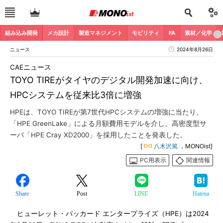
組み込み開発
メカ設計
製造マネジメント
モビリティ
FA
素材／化学
ニュース
2024年8月26日
CAEニュース
TOYO TIREがタイヤのデジタル開発加速に向け、
HPCシステムを従来比3倍に増強
HPEは、TOYO TIREが第7世代HPCシステムの増強に当たり、
「HPE GreenLake」による月額費用モデルを介し、高密度型サ
ーバ「HPE Cray XD2000」を採用したことを発表した。
[
八木沢篤
，MONOist]
PC用表示
関連情報
Share
Post
LINE
Hatena
ヒューレット・パッカード エンタープライズ（HPE）は2024