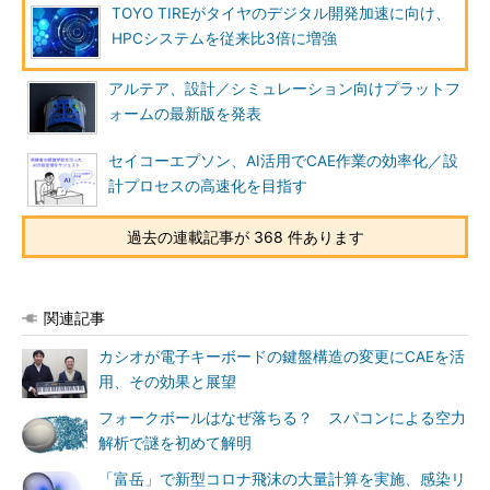
TOYO TIREがタイヤのデジタル開発加速に向け、
HPCシステムを従来比3倍に増強
アルテア、設計／シミュレーション向けプラットフ
ォームの最新版を発表
セイコーエプソン、AI活用でCAE作業の効率化／設
計プロセスの高速化を目指す
過去の連載記事が 368 件あります
関連記事
カシオが電子キーボードの鍵盤構造の変更にCAEを活
用、その効果と展望
フォークボールはなぜ落ちる？ スパコンによる空力
解析で謎を初めて解明
「富岳」で新型コロナ飛沫の大量計算を実施、感染リ