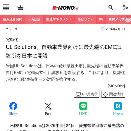
組み込み開発
メカ設計
製造マネジメント
モビリティ
FA
素材／化学
ニュース
2026年7月6日
電動化
UL Solutions、自動車業界向けに最先端のEMC試
験所を日本に開設
米国UL Solutionsは、日本の愛知県豊田市に最先端の自動車業界
向けEMC（電磁両立性）試験所を新設する。これにより、複雑化
が進む自動車技術への対応を強化する。
[MONOist]
PC用表示
関連情報
Share
Post
LINE
Hatena
米国UL Solutionsは2026年6月24日、愛知県豊田市に最先端の