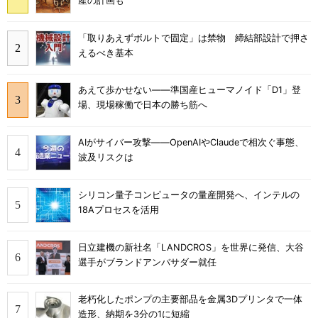
産の計画も
「取りあえずボルトで固定」は禁物 締結部設計で押さ
えるべき基本
あえて歩かせない――準国産ヒューマノイド「D1」登
場、現場稼働で日本の勝ち筋へ
AIがサイバー攻撃――OpenAIやClaudeで相次ぐ事態、
波及リスクは
シリコン量子コンピュータの量産開発へ、インテルの
18Aプロセスを活用
日立建機の新社名「LANDCROS」を世界に発信、大谷
選手がブランドアンバサダー就任
老朽化したポンプの主要部品を金属3Dプリンタで一体
造形、納期を3分の1に短縮