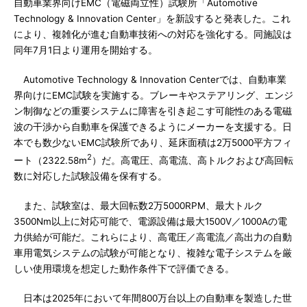
自動車業界向けEMC（電磁両立性）試験所「Automotive
Technology & Innovation Center」を新設すると発表した。これ
により、複雑化が進む自動車技術への対応を強化する。同施設は
同年7月1日より運用を開始する。
Automotive Technology & Innovation Centerでは、自動車業
界向けにEMC試験を実施する。ブレーキやステアリング、エンジ
ン制御などの重要システムに障害を引き起こす可能性のある電磁
波の干渉から自動車を保護できるようにメーカーを支援する。日
本でも数少ないEMC試験所であり、延床面積は2万5000平方フィ
2
ート（2322.58m
）だ。高電圧、高電流、高トルクおよび高回転
数に対応した試験設備を保有する。
また、試験室は、最大回転数2万5000RPM、最大トルク
3500Nm以上に対応可能で、電源設備は最大1500V／1000Aの電
力供給が可能だ。これらにより、高電圧／高電流／高出力の自動
車用電気システムの試験が可能となり、複雑な電子システムを厳
しい使用環境を想定した動作条件下で評価できる。
日本は2025年において年間800万台以上の自動車を製造した世