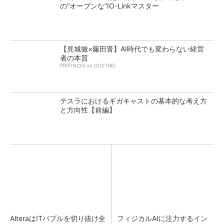
の“オープンな”IO-Linkマスター
【見城徹×藤田晋】AI時代でも変わらない経営
者の本質
PR(FINCHI on GOETHE)
テスラにおけるギガキャストの基本的な考え方
と方向性【前編】
AlteraはITバブルを切り抜け全
フィジカルAIに注力するイン