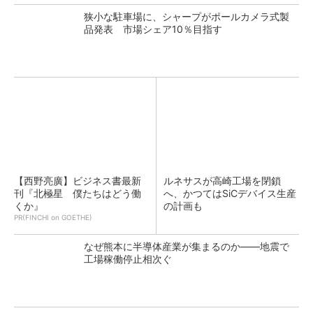
狭小な駐車場に、シャープがポールカメラ式製
品発表 市場シェア10％目指す
【西野亮廣】ビジネス書最新
ルネサスが高崎工場を閉鎖
刊『北極星 僕たちはどう働
へ、かつてはSiCデバイス生産
くか』
の計画も
PR(FINCHI on GOETHE)
なぜ熊本に半導体産業が集まるのか――地震で
工場稼働停止相次ぐ