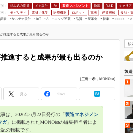
程別：
組み込み開発
メカ設計
製造マネジメント
物流
R＆D
キャリア
FA
業別：
モビリティ
素材／化学
医療機器
ロボット
電機
産業機械
食品・
炭素
サステナ設計
エッジ逆襲
品質
展示会
特集
メ
IoT
AI
ebook
伝承
組み込み開発
CEATEC
読者調査まとめ
編集後記
」が推進すると成果が最も出るのか...
JIMTOF
保全
メカ設計
つながるクルマ
組込み/エッジ コンピューティング
ス
 AI
製造マネジメント
5G
展＆IoT/5Gソリューション展
VR／AR
FA
」が推進すると成果が最も出るのか
IIFES
モビリティ
フィールドサービス
国際ロボット展
素材／化学
FPGA
製造
ジャパンモビリティショー
[
三島一孝
，
MONOist
]
組み込み画像技術
TECHNO-FRONTIER
組み込みモデリング
人テク展
見る
Share
Windows Embedded
スマート工場EXPO
車載ソフト開発
EdgeTech+
は、2026年6月22日発行の「
製造マネジメン
ISO26262
日本ものづくりワールド
マガ
」に掲載されたMONOistの編集担当者によ
無償設計ツール
後記の転載です。
AUTOMOTIVE WORLD