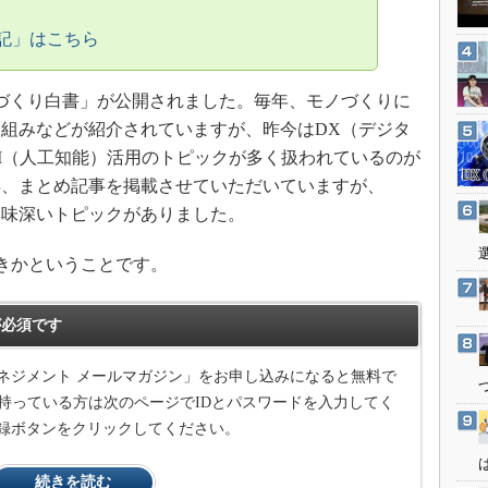
3Dプリンタ
産業オープンネット展
記」はこちら
デジタルツインとCAE
S＆OP
版ものづくり白書」が公開されました。毎年、モノづくりに
インダストリー4.0
組みなどが紹介されていますが、昨今はDX（デジタ
イノベーション
I（人工知能）活用のトピックが多く扱われているのが
製造業ビッグデータ
毎年、まとめ記事を掲載させていただいていますが、
メイドインジャパン
興味深いトピックがありました。
植物工場
きかということです。
知財マネジメント
海外生産
必須です
グローバル設計・開発
ネジメント メールマガジン」をお申し込みになると無料で
制御セキュリティ
持っている方は次のページでIDとパスワードを入力してく
新型コロナへの対応
録ボタンをクリックしてください。
続きを読む