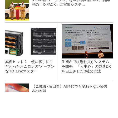
発の「X-PACK」に電動システ...
異例ヒット？ 使い勝手にこ
生成AIで現場社員がシステム
だわったオムロンの“オープン
を開発 「人中心」の製造DX
な”IO-Linkマスター
を自走させた3社の方法
【見城徹×藤田晋】AI時代でも変わらない経営
者の本質
PR(FINCHI on GOETHE)
薄さは毛の3分の1、次世代「Galaxy」向けチ