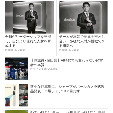
全員がリーダーシップを発揮
チームが本音で意見を交わし
し、自分より優れた人財を育
合い、多様な人財が挑戦でき
成する
る組織へ
PR(dentsu Japan)
PR(dentsu Japan)
【見城徹×藤田晋】AI時代でも変わらない経営
者の本質
PR(FINCHI on GOETHE)
狭小な駐車場に、シャープがポールカメラ式製
品発表 市場シェア10％目指す
BYDの軽EV「ラッコ」は世界初の軽SDV、新開