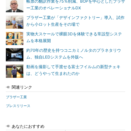
帳票の翻訳作業を75％削減、BOPを中心としたブラザ
ー工業のオペレーショナルDX
ブラザー工業が「デザインファクトリー」導入、試作
から小ロット生産をその場で
実物大スケールで裸眼3Dを体験できる常設型システ
ムを本格展開
約70年の歴史を持つコニカミノルタのプラネタリウ
ム、独自LEDシステムを外販へ
動画を撮影して手渡せる富士フイルムの新型チェキ
は、どうやって生まれたのか
関連リンク
ブラザー工業
プレスリリース
あなたにおすすめ