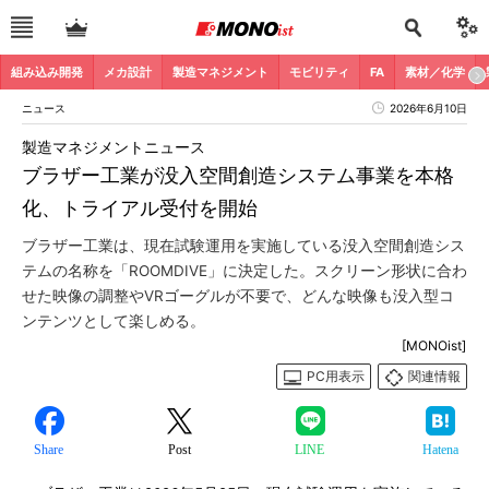
組み込み開発
メカ設計
製造マネジメント
モビリティ
FA
素材／化学
ニュース
2026年6月10日
製造マネジメントニュース
ブラザー工業が没入空間創造システム事業を本格
化、トライアル受付を開始
ブラザー工業は、現在試験運用を実施している没入空間創造シス
テムの名称を「ROOMDIVE」に決定した。スクリーン形状に合わ
せた映像の調整やVRゴーグルが不要で、どんな映像も没入型コ
ンテンツとして楽しめる。
[MONOist]
PC用表示
関連情報
Share
Post
LINE
Hatena