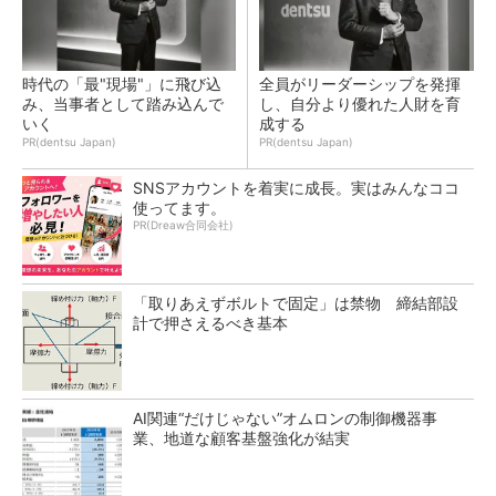
時代の「最"現場"」に飛び込
全員がリーダーシップを発揮
み、当事者として踏み込んで
し、自分より優れた人財を育
いく
成する
PR(dentsu Japan)
PR(dentsu Japan)
SNSアカウントを着実に成長。実はみんなココ
使ってます。
PR(Dreaw合同会社)
「取りあえずボルトで固定」は禁物 締結部設
計で押さえるべき基本
AI関連“だけじゃない”オムロンの制御機器事
業、地道な顧客基盤強化が結実