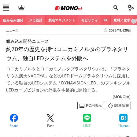
組み込み開発
メカ設計
製造マネジメント
モビリティ
FA
素材／化学
ニュース
2025年8月29日
組み込み開発ニュース
約70年の歴史を持つコニカミノルタのプラネタリ
ウム、独自LEDシステムを外販へ
コニカミノルタとコニカミノルタプラネタリウムは、「プラネタ
リウム満天NAGOYA」などのLEDドームプラネタリウムに採用し
ている独自のLEDシステム「DYNAVISION-LED」のフレキシブル
LEDカーブビジョンの外販を本格的に開始する。
[MONOist]
PC用表示
関連情報
Share
Post
LINE
Hatena