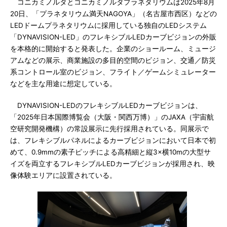
コニカミノルタとコニカミノルタプラネタリウムは2025年8月
20日、「プラネタリウム満天NAGOYA」（名古屋市西区）などの
LEDドームプラネタリウムに採用している独自のLEDシステム
「DYNAVISION-LED」のフレキシブルLEDカーブビジョンの外販
を本格的に開始すると発表した。企業のショールーム、ミュージ
アムなどの展示、商業施設の多目的空間のビジョン、交通／防災
系コントロール室のビジョン、フライト／ゲームシミュレーター
などを主な用途に想定している。
DYNAVISION-LEDのフレキシブルLEDカーブビジョンは、
「2025年日本国際博覧会（大阪・関西万博）」のJAXA（宇宙航
空研究開発機構）の常設展示に先行採用されている。同展示で
は、フレキシブルパネルによるカーブビジョンにおいて日本で初
めて、0.9mmの素子ピッチによる高精細と縦3×横10mの大型サ
イズを両立するフレキシブルLEDカーブビジョンが採用され、映
像体験エリアに設置されている。