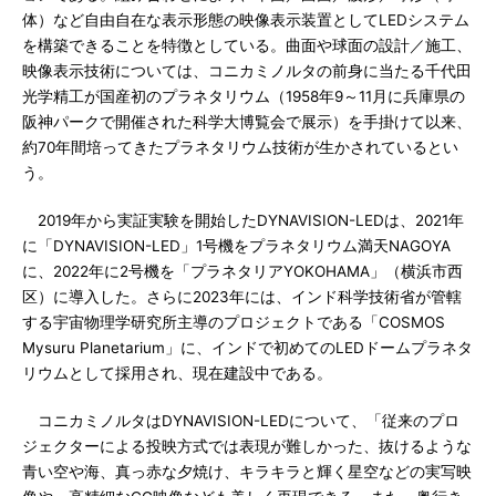
体）など自由自在な表示形態の映像表示装置としてLEDシステム
を構築できることを特徴としている。曲面や球面の設計／施工、
映像表示技術については、コニカミノルタの前身に当たる千代田
光学精工が国産初のプラネタリウム（1958年9～11月に兵庫県の
阪神パークで開催された科学大博覧会で展示）を手掛けて以来、
約70年間培ってきたプラネタリウム技術が生かされているとい
う。
2019年から実証実験を開始したDYNAVISION-LEDは、2021年
に「DYNAVISION-LED」1号機をプラネタリウム満天NAGOYA
に、2022年に2号機を「プラネタリアYOKOHAMA」（横浜市西
区）に導入した。さらに2023年には、インド科学技術省が管轄
する宇宙物理学研究所主導のプロジェクトである「COSMOS
Mysuru Planetarium」に、インドで初めてのLEDドームプラネタ
リウムとして採用され、現在建設中である。
コニカミノルタはDYNAVISION-LEDについて、「従来のプロ
ジェクターによる投映方式では表現が難しかった、抜けるような
青い空や海、真っ赤な夕焼け、キラキラと輝く星空などの実写映