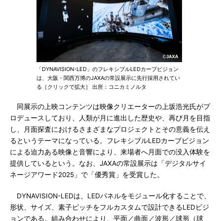
「DYNAVISION-LED」のフレキシブルLEDカーブビジョン
は、大阪・関西万博のJAXAの常設展示に先行採用されてい
る［クリックで拡大］ 出所：コニカミノルタ
同展示の上映コンテンツは映像クリエーターの上坂浩光氏がプ
ロデュースしており、人類が月に進出した歴史や、再び月を目指
し、月面探査におけるさまざまなプロジェクトとその意義を伝え
るというテーマになっている。フレキシブルLEDカーブビジョン
による迫力ある映像と音響により、来場者へ月面での没入体験を
提供しているという。なお、JAXAの常設展示は「デジタルサイ
ネージアワード2025」で「優秀賞」を受賞した。
DYNAVISION-LEDは、LEDパネルをモジュール化することで、
形状、サイズ、素子ピッチをフルカスタムで設計できるLEDビジ
ョンである。組み合わせにより、平面／曲面／波形／球形（球