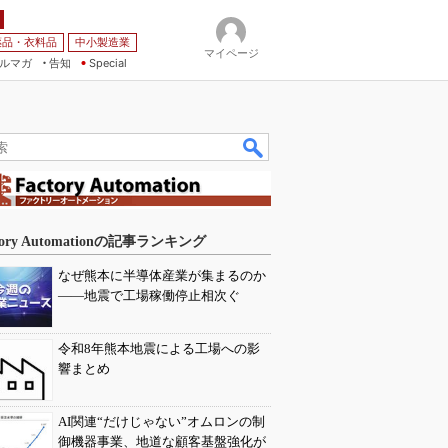
薬品・衣料品
中小製造業
マイページ
ルマガ
告知
Special
tory Automationの記事ランキング
なぜ熊本に半導体産業が集まるのか
――地震で工場稼働停止相次ぐ
令和8年熊本地震による工場への影
響まとめ
AI関連“だけじゃない”オムロンの制
御機器事業、地道な顧客基盤強化が