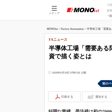
工
産
メディア
脱
つながる技術
AI×技術
MONOist
>
Factory Automation
>
半導体工場「需要ある
つながる工場
AI×設備
つながるサービ
Physical
FAニュース
半導体工場「需要ある限
資で描く姿とは
2026年05月29日 07時15分 公開
前のペ
印刷する
通知する
好調な業績、受注残は初の700