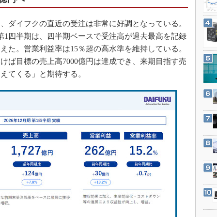
3Dプリンタ
産業オープンネット展
デジタルツインとCAE
、ダイフクの直近の受注は非常に好調となっている。
S＆OP
2月）の第1四半期は、四半期ベースで受注高が過去最高を記録
超えた。営業利益率は15％超の高水準を維持している。
インダストリー4.0
けば目標の売上高7000億円は達成でき、来期目指す売
イノベーション
見えてくる」と期待する。
製造業ビッグデータ
メイドインジャパン
植物工場
知財マネジメント
海外生産
グローバル設計・開発
制御セキュリティ
新型コロナへの対応