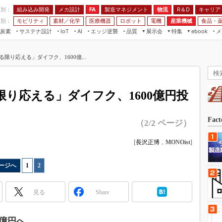
程別：
組み込み開発
メカ設計
製造マネジメント
物流
R＆D
キャリア
FA
業別：
モビリティ
素材／化学
医療機器
ロボット
電機
産業機械
食品・
炭素
サステナ設計
エッジ逆襲
品質
展示会
特集
メ
IoT
AI
ebook
伝承
組み込み開発
CEATEC
読者調査まとめ
編集後記
限り応える」ダイフク、1600億...
JIMTOF
保全
メカ設計
つながるクルマ
組込み/エッジ コンピューティング
ス
 AI
製造マネジメント
5G
展＆IoT/5Gソリューション展
VR／AR
FA
り応える」ダイフク、1600億円投
IIFES
モビリティ
フィールドサービス
国際ロボット展
素材／化学
FPGA
Fac
（2/2 ページ）
ジャパンモビリティショー
組み込み画像技術
TECHNO-FRONTIER
[
長沢正博
，
MONOist
]
組み込みモデリング
人テク展
Windows Embedded
ージへ
1
|
2
スマート工場EXPO
車載ソフト開発
EdgeTech+
見る
Share
ISO26262
日本ものづくりワールド
無償設計ツール
AUTOMOTIVE WORLD
0億円へ