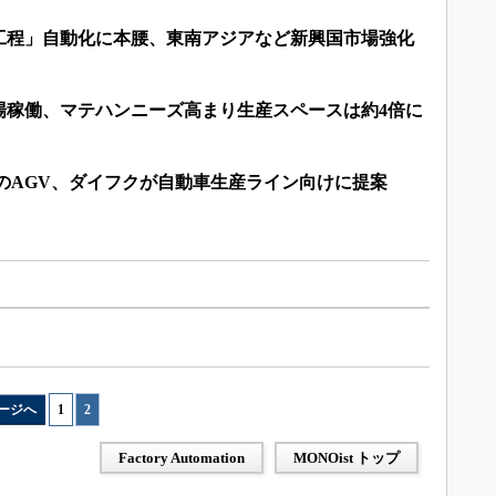
工程」自動化に本腰、東南アジアなど新興国市場強化
場稼働、マテハンニーズ高まり生産スペースは約4倍に
ンのAGV、ダイフクが自動車生産ライン向けに提案
ージへ
1
|
2
Factory Automation
MONOist トップ