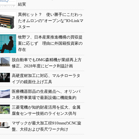
結実
異例ヒット？ 使い勝手にこだわっ
たオムロンの“オープンな”IO-Linkマ
スター
牧野フ、日本産業推進機構の買収提
案に応じず 理由に外国籍投資家の
存在
脱自動車でもDMG森精機が業績再上方
修正、2028年度にピーク利益計画
高硬度材加工に対応、マルチローラタ
イプの鏡面仕上げ工具
医療機器部品の生産拠点へ、オリンパ
ス長野事業場で最新設備に機能集約
三菱電機が知的財産活用を拡大、金属
腐食センサー技術のライセンス供与
マザックが最大加工径910mmのCNC旋
盤、大径および長尺ワーク向け