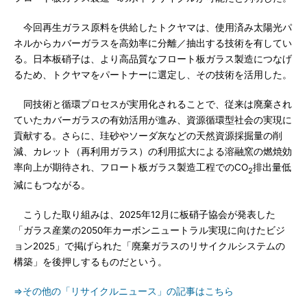
今回再生ガラス原料を供給したトクヤマは、使用済み太陽光パ
ネルからカバーガラスを高効率に分離／抽出する技術を有してい
る。日本板硝子は、より高品質なフロート板ガラス製造につなげ
るため、トクヤマをパートナーに選定し、その技術を活用した。
同技術と循環プロセスが実用化されることで、従来は廃棄され
ていたカバーガラスの有効活用が進み、資源循環型社会の実現に
貢献する。さらに、珪砂やソーダ灰などの天然資源採掘量の削
減、カレット（再利用ガラス）の利用拡大による溶融窯の燃焼効
率向上が期待され、フロート板ガラス製造工程でのCO
排出量低
2
減にもつながる。
こうした取り組みは、2025年12月に板硝子協会が発表した
「ガラス産業の2050年カーボンニュートラル実現に向けたビジ
ョン2025」で掲げられた「廃棄ガラスのリサイクルシステムの
構築」を後押しするものだという。
⇒その他の「リサイクルニュース」の記事はこちら