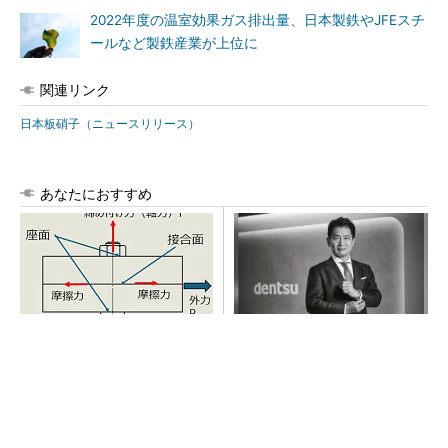
2022年度の温室効果ガス排出量、日本製鉄やJFEスチ
ールなど製鉄産業が上位に
関連リンク
日本板硝子（ニュースリリース）
あなたにおすすめ
「取りあえずボルトで固定」
全員がリーダーシップを発揮
は禁物 締結部設計で押さえ
し、自分より優れた人財を育
るべき基本
成する
PR(dentsu Japan)