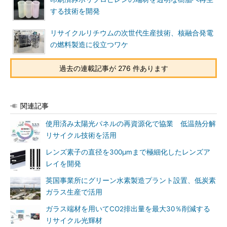
する技術を開発
リサイクルリチウムの次世代生産技術、核融合発電
の燃料製造に役立つワケ
過去の連載記事が 276 件あります
関連記事
使用済み太陽光パネルの再資源化で協業 低温熱分解
リサイクル技術を活用
レンズ素子の直径を300μmまで極細化したレンズア
レイを開発
英国事業所にグリーン水素製造プラント設置、低炭素
ガラス生産で活用
ガラス端材を用いてCO2排出量を最大30％削減する
リサイクル光輝材