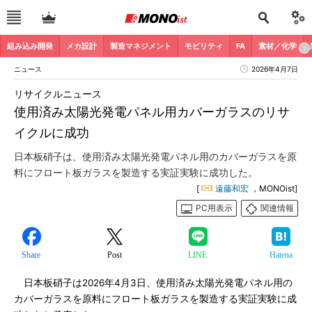
組み込み開発
メカ設計
製造マネジメント
モビリティ
FA
素材／化学
ニュース
2026年4月7日
リサイクルニュース
使用済み太陽光発電パネル用カバーガラスのリサ
イクルに成功
日本板硝子は、使用済み太陽光発電パネル用のカバーガラスを原
料にフロート板ガラスを製造する実証実験に成功した。
[
遠藤和宏
，MONOist]
PC用表示
関連情報
Share
Post
LINE
Hatena
日本板硝子は2026年4月3日、使用済み太陽光発電パネル用の
カバーガラスを原料にフロート板ガラスを製造する実証実験に成