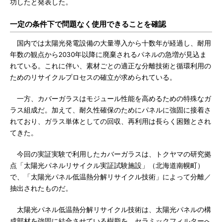
功したと発表した。
一定の条件下で問題なく使用できることを確認
国内では太陽光発電設備の大量導入から十数年が経過し、耐用
年数の観点から2030年以降に廃棄されるパネルの急増が見込ま
れている。これに伴い、素材ごとの適正な分離技術と循環利用の
ためのリサイクルプロセスの確立が求められている。
一方、カバーガラスはモジュール性能を高めるための特殊なガ
ラス組成だ。加えて、耐久性確保のためにパネルに強固に接着さ
れており、ガラス単体としての回収、再利用は長らく困難とされ
てきた。
今回の実証実験で利用したカバーガラスは、トクヤマの研究拠
点「太陽光パネルリサイクル実証試験施設」（北海道南幌町）
で、「太陽光パネル低温熱分解リサイクル技術」によって分離／
抽出されたものだ。
太陽光パネル低温熱分解リサイクル技術は、太陽光パネルの構
成部材を強固に結合させている樹脂を、セラミックフィルターへ