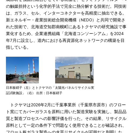
の触媒担持という化学的手法で完全に熱分解する技術だ。同技術
は、ガラス、セル、インターコネクターを高精度に抽出できる。
新エネルギー・産業技術総合開発機構（NEDO）と共同で開発さ
れた技術で、北海道空知郡南幌町にあるトクヤマの研究施設で事
業化するため、企業連携組織「北海道コンソーシアム」を2024
年7月に設立し、道内における再資源化ネットワークの構築を目
指している。
日本板硝子（左）とトクヤマの「太陽光パネルリサイクル実
証試験施設」（右） 出所：日本板硝子
トクヤマは2026年2月に千葉事業所（千葉県市原市）のフロー
ト窯にてカバーガラスを原料に用いた製造実験を実施し、製品品
質と製造プロセスへの影響評価を行った。その結果、リサイクル
原料として一定の条件下で問題なく使用できることが確認され、
フロート板ガラス製造への水平リサイクルが可能だと判明した。