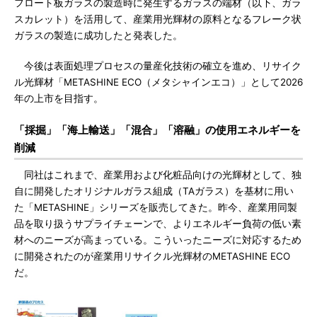
フロート板ガラスの製造時に発生するガラスの端材（以下、ガラ
スカレット）を活用して、産業用光輝材の原料となるフレーク状
ガラスの製造に成功したと発表した。
今後は表面処理プロセスの量産化技術の確立を進め、リサイク
ル光輝材「METASHINE ECO（メタシャインエコ）」として2026
年の上市を目指す。
「採掘」「海上輸送」「混合」「溶融」の使用エネルギーを
削減
同社はこれまで、産業用および化粧品向けの光輝材として、独
自に開発したオリジナルガラス組成（TAガラス）を基材に用い
た「METASHINE」シリーズを販売してきた。昨今、産業用同製
品を取り扱うサプライチェーンで、よりエネルギー負荷の低い素
材へのニーズが高まっている。こういったニーズに対応するため
に開発されたのが産業用リサイクル光輝材のMETASHINE ECO
だ。