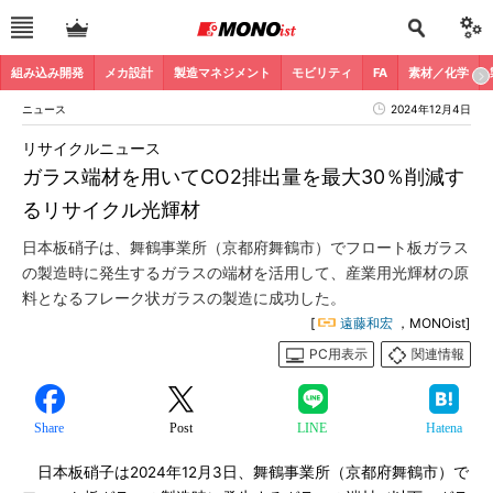
組み込み開発
メカ設計
製造マネジメント
モビリティ
FA
素材／化学
ニュース
2024年12月4日
リサイクルニュース
ガラス端材を用いてCO2排出量を最大30％削減す
るリサイクル光輝材
日本板硝子は、舞鶴事業所（京都府舞鶴市）でフロート板ガラス
の製造時に発生するガラスの端材を活用して、産業用光輝材の原
料となるフレーク状ガラスの製造に成功した。
[
遠藤和宏
，MONOist]
PC用表示
関連情報
Share
Post
LINE
Hatena
日本板硝子は2024年12月3日、舞鶴事業所（京都府舞鶴市）で