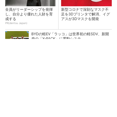
全員がリーダーシップを発揮
新型コロナで深刻なマスク不
し、自分より優れた人財を育
足を3Dプリンタで解消、イグ
成する
アスが3Dマスクを開発
PR(dentsu Japan)
BYDの軽EV「ラッコ」は世界初の軽SDV、新開
発の「X-PACK」に電動システ...
ペロブスカイト太陽電池の量産に有効なイン
ク、従来比で1.5倍の性能向上
【レベル14】生成AIを味方に、3D CADを使い
こなそう！