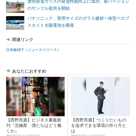
透明発電ガラスの発電性能向上に成功、新バージョン
のサンプル提供を開始
パナソニック、実用サイズのガラス建材一体型ペロブ
スカイト太陽電池を開発
関連リンク
日本板硝子（ニュースリリース）
あなたにおすすめ
【西野亮廣】ビジネス書最新
【西野亮廣】つくりたいもの
刊『北極星 僕たちはどう働
を追求できる環境の作り方と
くか』
は
PR(FINCHI on GOETHE)
PR(FINCHI on GOETHE)