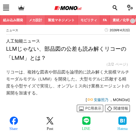
組み込み開発
メカ設計
製造マネジメント
モビリティ
FA
素材／化学
ニュース
2026年4月2日
人工知能ニュース
LLMじゃない、部品図の公差も読み解くリコーの
「LMM」とは？
（2/2 ページ）
リコーは、複雑な図表や部品図を論理的に読み解く大規模マルチ
モーダルモデル（LMM）を開発した。大型モデルに匹敵する精
度を小型サイズで実現し、オンプレミス向け業務エージェントの
展開を加速する。
[
安藤照乃
，MONOist]
PC用表示
関連情報
Share
Post
LINE
Hatena