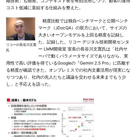
縮技術」も開発。コンテキスト長を有効活用しつつ、顧客の運用
コスト低減に直結する仕組みを整えた。
精度比較では独自ベンチマークと公開ベンチ
マーク（JDocQA）の双方において、サイズの
大きいオープンモデルを上回る精度を記録し
た。記録した。リコー デジタル技術開発センタ
リコーの長谷川文寛
ー LMM開発室 室長の長谷川文寛氏は「社内サ
氏
ーバで動くパラメータサイズでありながら、実
用性で高い評価を得ているGoogleの『Gemini 2.5 Pro』に匹敵す
る精度が確認できた。オンプレミスでの社内文書活用が現実にな
りつつあり、社内の先人たちと議論を交わせる未来までもう少
し」と手応えを語った。