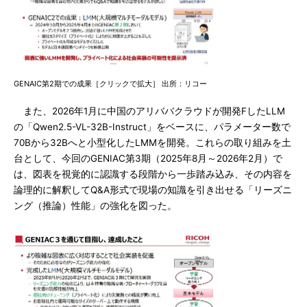
GENAIC第2期での成果［クリックで拡大］ 出所：リコー
また、2026年1月に中国のアリババクラウドが開発FしたLLM
の「Qwen2.5-VL-32B-Instruct」をベースに、パラメーター数で
70Bから32Bへと小型化したLMMを開発。これらの取り組みを土
台として、今回のGENIAC第3期（2025年8月～2026年2月）で
は、図表を視覚的に認識する段階から一歩踏み込み、その内容を
論理的に解釈してQ&A形式で現場の知識を引き出せる「リーズニ
ング（推論）性能」の強化を図った。