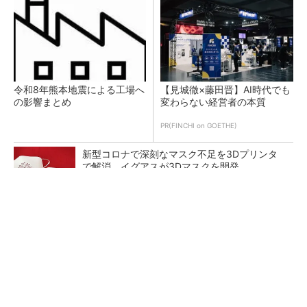
令和8年熊本地震による工場へ
【見城徹×藤田晋】AI時代でも
の影響まとめ
変わらない経営者の本質
PR(FINCHI on GOETHE)
新型コロナで深刻なマスク不足を3Dプリンタ
で解消、イグアスが3Dマスクを開発
【レベル14】生成AIを味方に、3D CADを使い
こなそう！
狭小な駐車場に、シャープがポールカメラ式製