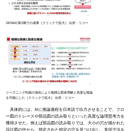
GENAIC第3期での成果［クリックで拡大］ 出所：リコー
リーズニング性能の強化により複雑な図表理解と高度な推論
を可能にした［クリックで拡大］ 出所：リコー
具体的には、AIに推論過程を日本語で出力させることで、フロ
ー図のトレースや部品図の読み取りといった高度な論理思考力を
獲得させた。例えば部品図の読み取りでは、大小の穴が描かれた
設計図の中から、指定された特定の穴を見つけ出し、直径寸法を