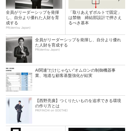
全員がリーダーシップを発揮
「取りあえずボルトで固定」
し、自分より優れた人財を育
は禁物 締結部設計で押さえ
成する
るべき基本
PR(dentsu Japan)
全員がリーダーシップを発揮し、自分より優れ
た人財を育成する
PR(dentsu Japan)
AI関連“だけじゃない”オムロンの制御機器事
業、地道な顧客基盤強化が結実
【西野亮廣】つくりたいものを追求できる環境
の作り方とは
PR(FINCHI on GOETHE)