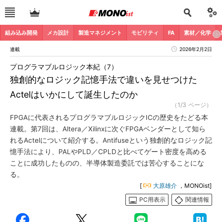
組み込み開発
メカ設計
製造マネジメント
モビリティ
FA
素材／化学
連載
2026年2月2日
プログラマブルロジック本紀（7）
独創的なロジック記憶手法で違いを見せつけた
Actelはいかにして誕生したのか
（1/3 ページ）
FPGAに代表されるプログラマブルロジックICの歴史をたどる本
連載。第7回は、Altera／Xilinxに次ぐFPGAベンダーとして知ら
れるActelについて紹介する。Antifuseという独創的なロジック記
憶手法により、PALやPLD／CPLDと比べてゲート密度を高める
ことに成功したものの、半導体製造委託では苦心することにな
る。
[
大原雄介
，MONOist]
PC用表示
関連情報