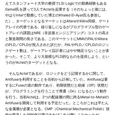
えてスタンフォード大学の教授でLSI Logicでの勤務経験もある
Gamal氏を誘って3人でActelを起業する（そのちょっと後には、
やはりIntelで勤務していた博士のKhaled El-Ayat氏も参加し
た）。ターゲットとなるマーケットはAlteraやXilinx同様、ゲート
アレイの代替である。繰り返しになるがプログラマブル型のゲー
トアレイの課題はNRE（非反復エンジニアリング）コストの高さ
と製造期間の長さである。このマーケットにMMIのPALやAltera
のPLD／CPLDが投入された訳だが、PALやPLD／CPLDのロジッ
クゲート数は、ゲートアレイ設計者にはやや物足りないことが多
かった。そこで、より大規模なPLD的なものを提供しよう、とい
うのがActelのターゲットとなる。
そんなActelであるが、ロジックをどう記憶するかに関して、
Antifuseを利用することを当初から計画していた。Antifuseは要
するにFuseの逆の動作であり、初期状態だと絶縁（Off）状態だ
が、プログラミングを行うことで導通（On）になるという動作
を行う。当初Actelは、2つの配線層の間に跨るMetal-to-Metalの
Antifuseを開発して利用する予定だった。ところがこれは平たん
な金属層が必要となる。CMP（Chemical Mechanical Polish）技
術が普及した1990年以降であればこれは難しくなかったが、