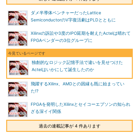
ダメ半導体ベンチャーだったLattice
SemiconductorのV字復活劇はPLDとともに
Xilinxの訴訟や3度のIPO延期を耐えたActelは晴れて
FPGAベンダーの3位グループに
独創的なロジック記憶手法で違いを見せつけた
Actelはいかにして誕生したのか
飛躍するXilinx、AMDとの因縁も既に始まってい
た!?
FPGAを発明したXilinxとセイコーエプソンの知られ
ざる深イイ関係
過去の連載記事が 4 件あります