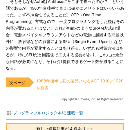
そもそもなぜActelはAntifuseにそこまで拘ったのか？ という
話であるが、1980年台後半で言えば確かにメリットはいろいろあ
った。まず不揮発性であることだ。OTP（One-Time
Programming）方式なので、一度プログラミングをした後はその
内容が変わることはない。これがXilinxのようなSRAM方式の場
合、電源スパイクやブラウンアウトなどの電源に起因する問題以
外に、放射線などの影響によるSEU（Single Event Upset）など
の影響で内容が変化することはあり得る。いずれも対策方法はあ
るが、特にSEUだと回路側で工夫する必要があり、これには余分
な回路が必要になり、それだけ提供できるゲート数が減ることに
なる。
1988年後半に初の製品となるACT 1010／1020
を発表
Copyright © ITmedia, Inc. All Rights Reserved.
プログラマブルロジック本紀 連載一覧
新しい連載記事が 4 件あります