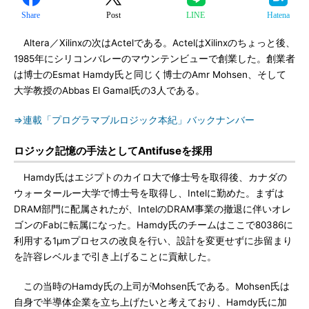
Share
Post
LINE
Hatena
Altera／Xilinxの次はActelである。ActelはXilinxのちょっと後、
1985年にシリコンバレーのマウンテンビューで創業した。創業者
は博士のEsmat Hamdy氏と同じく博士のAmr Mohsen、そして
大学教授のAbbas El Gamal氏の3人である。
⇒連載「プログラマブルロジック本紀」バックナンバー
ロジック記憶の手法としてAntifuseを採用
Hamdy氏はエジプトのカイロ大で修士号を取得後、カナダの
ウォータールー大学で博士号を取得し、Intelに勤めた。まずは
DRAM部門に配属されたが、IntelのDRAM事業の撤退に伴いオレ
ゴンのFabに転属になった。Hamdy氏のチームはここで80386に
利用する1μmプロセスの改良を行い、設計を変更せずに歩留まり
を許容レベルまで引き上げることに貢献した。
この当時のHamdy氏の上司がMohsen氏である。Mohsen氏は
自身で半導体企業を立ち上げたいと考えており、Hamdy氏に加