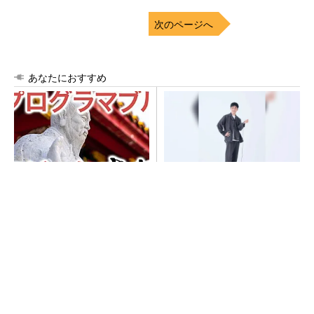
次のページへ
あなたにおすすめ
AlteraはITバブルを切り抜け全
【西野亮廣】つくりたいもの
盛期へ、時代を先取りしたAr
を追求できる環境の作り方と
mコア＋FPGA...
は
PR(FINCHI on GOETHE)
異例ヒット？ 使い勝手にこだわったオムロン
の“オープンな”IO-Linkマスター