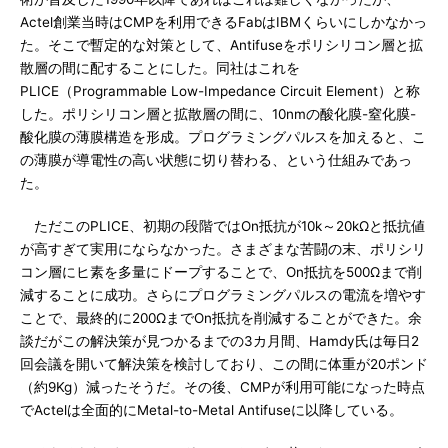
Actel創業当時はCMPを利用できるFabはIBMくらいにしかなかっ
た。そこで暫定的な対策として、Antifuseをポリシリコン層と拡
散層の間に配することにした。同社はこれを
PLICE（Programmable Low-Impedance Circuit Element）と称
した。ポリシリコン層と拡散層の間に、10nmの酸化膜-窒化膜-
酸化膜の薄膜構造を形成。プログラミングパルスを加えると、こ
の薄膜が導電性の高い状態に切り替わる、という仕組みであっ
た。
ただこのPLICE、初期の段階ではOn抵抗が10k～20kΩと抵抗値
が高すぎて実用にならなかった。さまざまな苦闘の末、ポリシリ
コン層にヒ素を多量にドープすることで、On抵抗を500Ωまで削
減することに成功。さらにプログラミングパルスの電流を増やす
ことで、最終的に200ΩまでOn抵抗を削減することができた。余
談だがこの解決策が見つかるまでの3カ月間、Hamdy氏は毎日2
回会議を開いて解決策を検討しており、この間に体重が20ポンド
（約9Kg）減ったそうだ。その後、CMPが利用可能になった時点
でActelは全面的にMetal-to-Metal Antifuseに以降している。