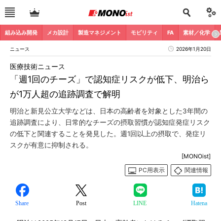
組み込み開発
メカ設計
製造マネジメント
モビリティ
FA
素材／化学
ニュース
2026年1月20日
医療技術ニュース
「週1回のチーズ」で認知症リスクが低下、明治ら
が1万人超の追跡調査で解明
明治と新見公立大学などは、日本の高齢者を対象とした3年間の
追跡調査により、日常的なチーズの摂取習慣が認知症発症リスク
の低下と関連することを発見した。週1回以上の摂取で、発症リ
スクが有意に抑制される。
[MONOist]
PC用表示
関連情報
Share
Post
LINE
Hatena