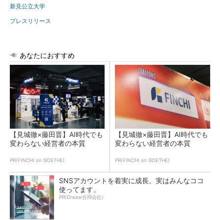
新見公立大学
プレスリリース
あなたにおすすめ
【見城徹×藤田晋】AI時代でも
【見城徹×藤田晋】AI時代でも
変わらない経営者の本質
変わらない経営者の本質
PR(FINCHI on GOETHE)
PR(FINCHI on GOETHE)
SNSアカウントを着実に成長。実はみんなココ
使ってます。
PR(Dreaw合同会社)