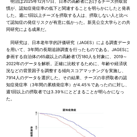
明治は2025年12月17日、日本の高齢者におけるチーズ摂取習
慣が、認知症発症率の低下と関連することを明らかにしたと発表
した。週に1回以上チーズを摂取する人は、摂取しない人と比べ
て認知症の発症リスクが有意に低かった。新見公立大学らとの共
同研究による成果だ。
同研究は、日本老年学的評価研究（JAGES）による調査データ
を用いて、3年間の長期追跡調査を行ったものである。JAGESに
参画する自治体の65歳以上の高齢者1万180人を対象に、2019～
2022年のデータを解析。正確に比較するために、年齢や経済状
況などの背景因子を調整する傾向スコアマッチングを実施し、
7914人のデータを選択した。その結果、チーズの非摂取者の認
知症発症率（3年間の累積発症率）が4.45％であったのに対し、
週1回以上の摂取者では3.39％にとどまることが明らかになっ
た。