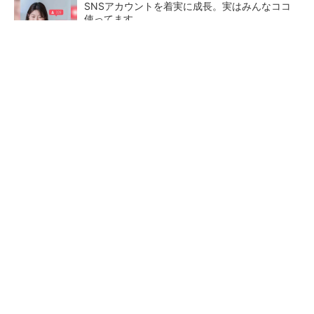
SNSアカウントを着実に成長。実はみんなココ
使ってます。
PR(Dreaw合同会社)
令和8年熊本地震による工場への影響まとめ
狭小な駐車場に、シャープがポールカメラ式製
品発表 市場シェア10％目指す