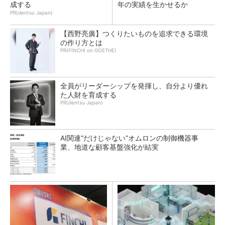
成する
年の実績を生かせるか
PR(dentsu Japan)
【西野亮廣】つくりたいものを追求できる環境
の作り方とは
PR(FINCHI on GOETHE)
全員がリーダーシップを発揮し、自分より優れ
た人財を育成する
PR(dentsu Japan)
AI関連“だけじゃない”オムロンの制御機器事
業、地道な顧客基盤強化が結実