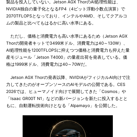
製品を投入していない。Jetson AGX ThorのAI処理性能は、
NVIDIA独自の量子化となるFP4（4ビット浮動小数点演算）で
2070TFLOPSとなっており、インテルやAMD、そしてクアルコ
ムの製品と比べてもはるかに高い水準にある。
ただし、価格と消費電力も高い水準にあるため（Jetson AGX
Thorの開発者キットで3499米ドル、消費電力は40～130W）、
AI処理性能を1200TFLOPSに抑えつつ価格と消費電力も抑えた量
産モジュール「Jetson T4000」の量産出荷を発表している。価
格は1999米ドル、消費電力は40～70Wだ。
Jetson AGX Thorの発表以降、NVIDIAがフィジカルAI向けで注
力してきたのがオープンソースのAIモデルの公開である。CES
2026では、ヒューマノイド向けで展開してきた「Cosmos」や
「Isaac GR00T N1」などの新バージョンを新たに投入するとと
もに、自動運転技術向けとなる「Alpamayo」を公開した。