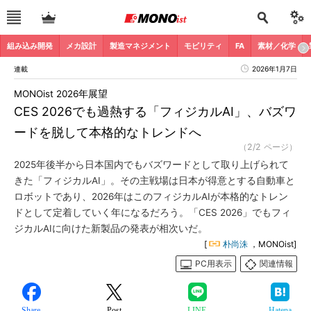
組み込み開発
メカ設計
製造マネジメント
モビリティ
FA
素材／化学
連載
2026年1月7日
MONOist 2026年展望
CES 2026でも過熱する「フィジカルAI」、バズワ
ードを脱して本格的なトレンドへ
（2/2 ページ）
2025年後半から日本国内でもバズワードとして取り上げられて
きた「フィジカルAI」。その主戦場は日本が得意とする自動車と
ロボットであり、2026年はこのフィジカルAIが本格的なトレン
ドとして定着していく年になるだろう。「CES 2026」でもフィ
ジカルAIに向けた新製品の発表が相次いだ。
[
朴尚洙
，MONOist]
PC用表示
関連情報
Share
Post
LINE
Hatena