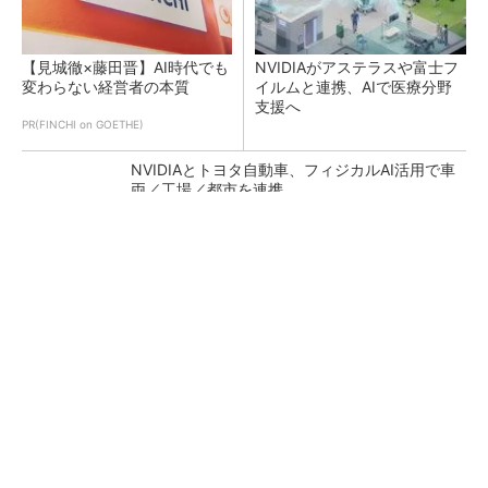
【見城徹×藤田晋】AI時代でも
NVIDIAがアステラスや富士フ
変わらない経営者の本質
イルムと連携、AIで医療分野
支援へ
PR(FINCHI on GOETHE)
NVIDIAとトヨタ自動車、フィジカルAI活用で車
両／工場／都市を連携
日本再起の旗印となるか、国産マルチモーダル
AI基盤「FRONTia」が始動
DMPがフィジカルAI実装向け新拠点を開所、次
世代SoCやAMRデモを披露