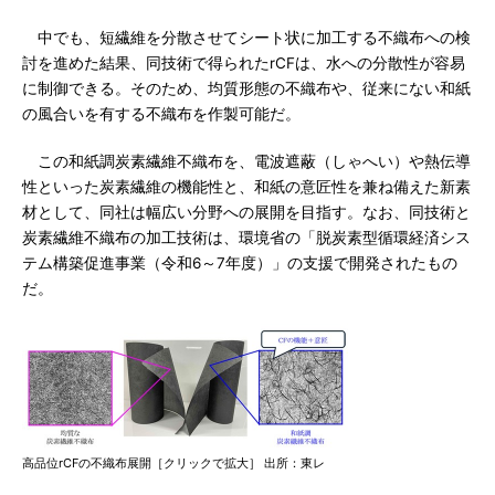
中でも、短繊維を分散させてシート状に加工する不織布への検
討を進めた結果、同技術で得られたrCFは、水への分散性が容易
に制御できる。そのため、均質形態の不織布や、従来にない和紙
の風合いを有する不織布を作製可能だ。
この和紙調炭素繊維不織布を、電波遮蔽（しゃへい）や熱伝導
性といった炭素繊維の機能性と、和紙の意匠性を兼ね備えた新素
材として、同社は幅広い分野への展開を目指す。なお、同技術と
炭素繊維不織布の加工技術は、環境省の「脱炭素型循環経済シス
テム構築促進事業（令和6～7年度）」の支援で開発されたもの
だ。
高品位rCFの不織布展開［クリックで拡大］ 出所：東レ