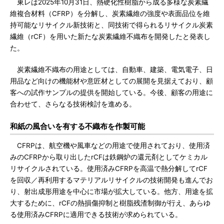
東レは2025年10月31日、熱硬化性樹脂から成る多様な炭素繊
維複合材料（CFRP）を分解し、炭素繊維の強度や表面品位を維
持可能なリサイクル新技術と、同技術で得られるリサイクル炭素
繊維（rCF）を用いた新たな炭素繊維不織布を開発したと発表し
た。
炭素繊維不織布の用途としては、自動車、建築、電気電子、日
用品など向けの機能材や意匠材としての展開を見据えており、顧
客への試作サンプルの提供を開始している。今後、顧客の用途に
合わせて、さらなる技術検討を進める。
和紙の風合いを有する不織布を作製可能
CFRPは、航空機や風車などの用途で使用されており、使用済
みのCFRPから取り出したrCFは鉄鋼炉の還元剤としてケミカル
リサイクルされている。使用済みCFRPを高温で熱分解してrCF
を回収／再利用するマテリアルリサイクルの技術開発も進んでお
り、射出成形用途を中心に市場が拡大している。他方、用途を拡
大するために、rCFの熱損傷抑制と樹脂残渣制御が行え、あらゆ
る使用済みCFRPに適用できる技術が求められている。