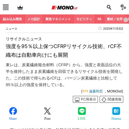
組み込み開発
メカ設計
製造マネジメント
モビリティ
FA
素材／化学
ニュース
2025年11月5日
リサイクルニュース
強度を95％以上保つCFRPリサイクル技術、rCF不
織布は自動車向けにも展開
東レは、炭素繊維複合材料（CFRP）から、強度と表面品位の大
半を維持したまま炭素繊維を回収できるリサイクル技術を開発し
た。この技術で得られるrCFは、バージン炭素繊維と比較して
95％以上の強度を保持している。
[
遠藤和宏
，MONOist]
PC用表示
関連情報
Share
Post
LINE
Hatena