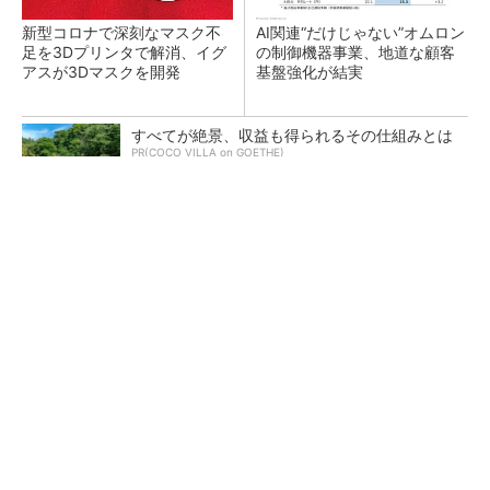
新型コロナで深刻なマスク不
AI関連“だけじゃない”オムロン
足を3Dプリンタで解消、イグ
の制御機器事業、地道な顧客
アスが3Dマスクを開発
基盤強化が結実
すべてが絶景、収益も得られるその仕組みとは
PR(COCO VILLA on GOETHE)
【レベル14】生成AIを味方に、3D CADを使い
こなそう！
「取りあえずボルトで固定」は禁物 締結部設
計で押さえるべき基本