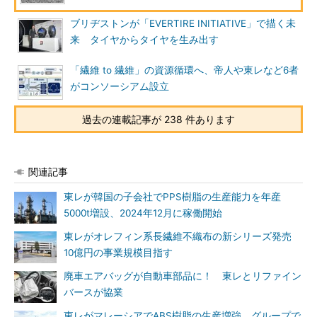
ブリヂストンが「EVERTIRE INITIATIVE」で描く未
来 タイヤからタイヤを生み出す
「繊維 to 繊維」の資源循環へ、帝人や東レなど6者
がコンソーシアム設立
過去の連載記事が 238 件あります
関連記事
東レが韓国の子会社でPPS樹脂の生産能力を年産
5000t増設、2024年12月に稼働開始
東レがオレフィン系長繊維不織布の新シリーズ発売
10億円の事業規模目指す
廃車エアバッグが自動車部品に！ 東レとリファイン
バースが協業
東レがマレーシアでABS樹脂の生産増強、グループで