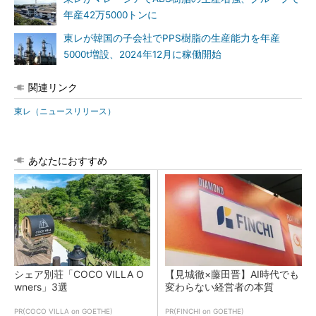
年産42万5000トンに
東レが韓国の子会社でPPS樹脂の生産能力を年産
5000t増設、2024年12月に稼働開始
関連リンク
東レ（ニュースリリース）
あなたにおすすめ
シェア別荘「COCO VILLA O
【見城徹×藤田晋】AI時代でも
wners」3選
変わらない経営者の本質
PR(COCO VILLA on GOETHE)
PR(FINCHI on GOETHE)