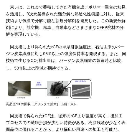
東レは、これまで蓄積してきた有機合成／ポリマー重合の知見
を活用し、3次元架橋された難分解な熱硬化性樹脂に対し、従来
技術より低温で分解可能な新規分解剤を発見した。この新規分解
剤により、航空機、風車、自動車などさまざまなCFRP廃材の分
解を実現している。
同技術により得られたrCFの単糸引張強度は、石油由来のバー
ジン炭素繊維に対し95％以上の強度保持率を発現する。また、同
技術で生じるCO
排出量は、バージン炭素繊維の製造時と比較
2
し、50％以上の削減が期待できる。
高品位rCFの回収［クリックで拡大］ 出所：東レ
同技術で得られたrCFは、従来のrCFより強度が高く、後加工
プロセスでの繊維折損が少ない特徴がある。樹脂残渣が少なく表
面品位に優れることから、より幅広い用途への加工も可能だ。