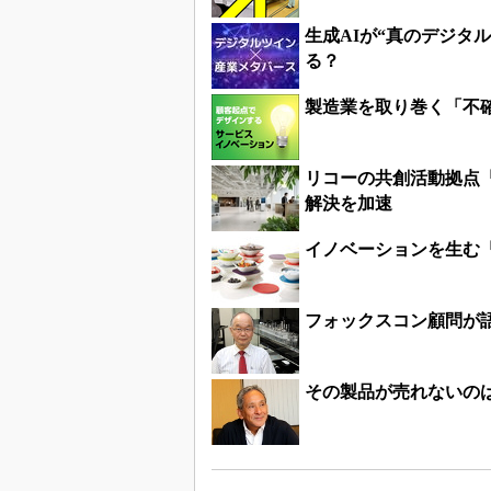
生成AIが“真のデジタ
る？
製造業を取り巻く「不
リコーの共創活動拠点「R
解決を加速
イノベーションを生む
フォックスコン顧問が語
その製品が売れないの