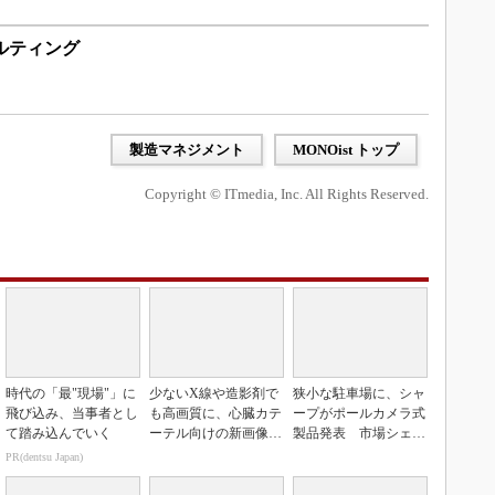
ルティング
製造マネジメント
MONOist トップ
Copyright © ITmedia, Inc. All Rights Reserved.
時代の「最"現場"」に
少ないX線や造影剤で
狭小な駐車場に、シャ
飛び込み、当事者とし
も高画質に、心臓カテ
ープがポールカメラ式
て踏み込んでいく
ーテル向けの新画像技
製品発表 市場シェア
術
10％目指す
PR(dentsu Japan)