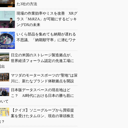
た3社の方法
現場の作業効率やミスを改善 XRグ
ラス「MiRZA」が可能にするピッキ
ングDXの未来
いくら部品を集めても納期が遅れる
不思議、「納期順守率」に潜むワナ
日立の米国のストレージ製造拠点が、
世界経済フォーラム認定の先進工場に
選出
マツダのモータースポーツの“聖地”は深
川に、新たなブランド体験拠点を開設
日本版データスペースの現在地はど
こ？ AI時代における日本の勝ち筋に
ついて
【クイズ】ソニーグループから買収提
案を受けたタムロン、現在の筆頭株主
は？