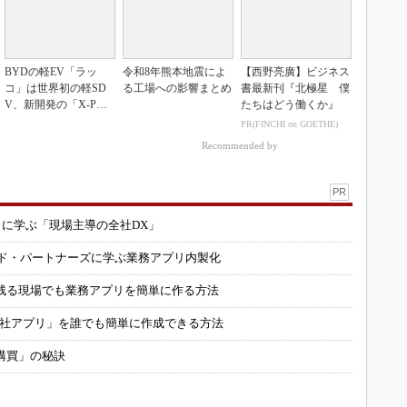
BYDの軽EV「ラッ
令和8年熊本地震によ
【西野亮廣】ビジネス
コ」は世界初の軽SD
る工場への影響まとめ
書最新刊『北極星 僕
V、新開発の「X-PAC
たちはどう働くか』
K」に電動システ...
PR(FINCHI on GOETHE)
Recommended by
PR
コに学ぶ「現場主導の全社DX」
ルド・パートナーズに学ぶ業務アプリ内製化
残る現場でも業務アプリを簡単に作る方法
自社アプリ」を誰でも簡単に作成できる方法
購買」の秘訣