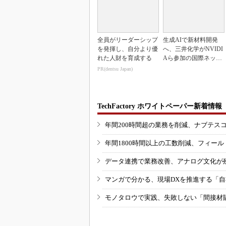
全員がリーダーシップ
生成AIで新材料開発
を発揮し、自分より優
へ、三井化学がNVIDI
れた人財を育成する
Aら参加の国際ネット
ワークに参画
PR(dentsu Japan)
TechFactory ホワイトペーパー新着情報
年間200時間超の業務を削減、ナブテス
年間1800時間以上の工数削減、フィー
データ連携で業務改善、アナログ文化が
マンガで分かる、現場DXを推進する「
モノタロウで実践、失敗しない「間接材