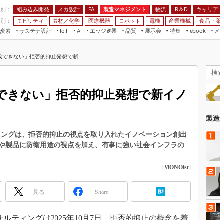
程別：
組み込み開発
メカ設計
製造マネジメント
物流
R＆D
キャリア
FA
業別：
モビリティ
素材／化学
医療機器
ロボット
電機
産業機械
食品・
炭素
サステナ設計
エッジ逆襲
品質
展示会
特集
メ
IoT
AI
ebook
伝承
組み込み開発
CEATEC
読者調査まとめ
編集後記
できない」拒否的抑止発想で新...
JIMTOF
保全
メカ設計
つながるクルマ
組込み/エッジ コンピューティング
ス
 AI
製造マネジメント
5G
展＆IoT/5Gソリューション展
VR／AR
FA
できない」拒否的抑止発想で新イノ
IIFES
モビリティ
フィールドサービス
国際ロボット展
素材／化学
FPGA
製造
ジャパンモビリティショー
組み込み画像技術
ィングは、拒否的抑止の視点を取り入れたイノベーション創出
TECHNO-FRONTIER
や製品に防衛用途の視点を加え、有事に強い社会インフラの
組み込みモデリング
人テク展
Windows Embedded
[
MONOist
]
スマート工場EXPO
車載ソフト開発
EdgeTech+
見る
Share
ISO26262
日本ものづくりワールド
無償設計ツール
AUTOMOTIVE WORLD
ティングは2025年10月7日、拒否的抑止の概念を着