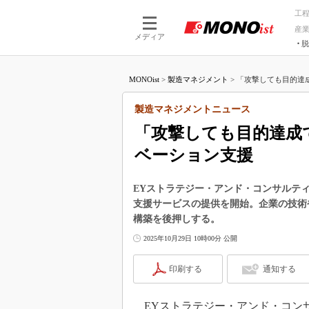
工
産
メディア
脱
つながる技術
AI×技術
MONOist
>
製造マネジメント
>
「攻撃しても目的達成
つながる工場
AI×設備
つながるサービ
Physical
製造マネジメントニュース
「攻撃しても目的達成
ベーション支援
EYストラテジー・アンド・コンサルテ
支援サービスの提供を開始。企業の技術
構築を後押しする。
2025年10月29日 10時00分 公開
印刷する
通知する
EYストラテジー・アンド・コンサル