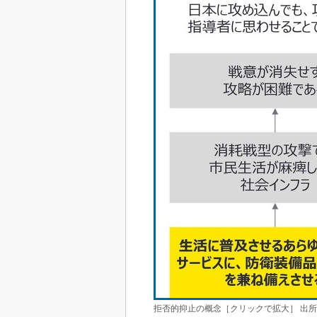
拒否的抑止の概念［クリックで拡大］ 出