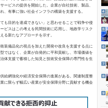
3Dプリンタ
産業オープンネット展
援サービスの提供を開始した。企業が自社技術、製品、
デジタルツインとCAE
入れ、有事に強い社会インフラの構築を支援する。
S＆OP
ても目的を達成できない」と思わせることで戦争や侵
インダストリー4.0
サービスはこの考えを民間技術に応用し、地政学リスク
イノベーション
捉える新たなアプローチを示す。
製造業ビッグデータ
衛装備品化の視点を加えた開発や改良を支援する点に
メイドインジャパン
来型ではなく、企業が自発的に平和貢献し、市場価値を
植物工場
自治体支援で蓄積した知見と技術安全保障の専門性を生
知財マネジメント
海外生産
供給網強化や経済安全保障の進展がある。関連制度整
グローバル設計・開発
産業に限らず幅広い産業が安全保障分野に貢献する機会
制御セキュリティ
新型コロナへの対応