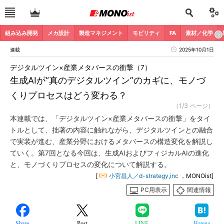
組み込み開発
メカ設計
製造マネジメント
モビリティ
FA
素材／化学
連載
2025年10月1日
デジタルツイン×産業メタバースの衝撃（7）
生成AIが“真のデジタルツイン”のカギに、モノづ
くりプロセスはどう変わる？
（1/3 ページ）
本連載では、「デジタルツイン×産業メタバースの衝撃」をタイ
トルとして、拙著の内容に触れながら、デジタルツインとの融合
で実装が進む、産業分野におけるメタバースの構造変化を解説し
ていく。第7回となる今回は、生成AIおよびフィジカルAIの進化
と、モノづくりプロセスの変化について解説する。
[
小宮昌人／d-strategy,inc
，MONOist]
PC用表示
関連情報
Share
Post
LINE
Hatena