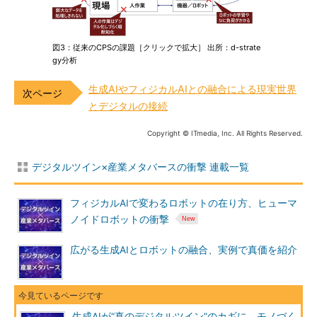
図3：従来のCPSの課題［クリックで拡大］ 出所：d-strate
gy分析
生成AIやフィジカルAIとの融合による現実世界
とデジタルの接続
Copyright © ITmedia, Inc. All Rights Reserved.
デジタルツイン×産業メタバースの衝撃 連載一覧
フィジカルAIで変わるロボットの在り方、ヒューマ
ノイドロボットの衝撃
広がる生成AIとロボットの融合、実例で真価を紹介
生成AIが“真のデジタルツイン”のカギに、モノづく