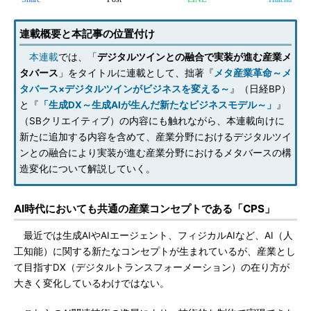
連載概要と本記事の位置付け
本連載
では、「
デジタルツインとの融合で実装が進む産業メ
タバース
」をタイトルに連載として、拙著『
メタ産業革命～メ
タバース×デジタルツインがビジネスを変える～
』（日経BP）
と『
「生成DX～生成AIが生んだ新たなビジネスモデル～」
』
（SBクリエイティブ）の内容にも触れながら、本連載向けに
新たに追加する内容を含めて、産業分野におけるデジタルツイ
ンとの融合により実装が進む産業分野におけるメタバースの構
造変化について解説していく。
AI時代においても共通の産業コンセプトである「CPS」
最近では生成AIやAIエージェント、フィジカルAIなど、AI（人
工知能）に関する新たなコンセプトが生まれているが、産業とし
て目指すDX（デジタルトランスフォーメーション）の在り方が
大きく変化しているわけではない。