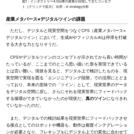
図1：インダストリー4.0以降の産業が目指してきたコンセプ
ト［クリックで拡大］ 出所：d-strategy分析
産業メタバース×デジタルツインの課題
ただし、デジタルと現実空間をつなぐCPS（産業メタバース×
デジタルツイン）において、生成AIやフィジカルAIは停滞を打破
する大きな力となりそうだ。
CPSやデジタルツインのコンセプトが示されてから長い時間が
たっているが、ここまでのところ思い描いた形を実現できている
とは言い難い。現状を見ると、デジタル上で検討したものを、現
実空間で実現を図る「エンジニアリング段階」での活用にとどま
っており、本来の意味での「ツイン」として、現実世界のデータ
をデジタル空間に戻し、さらにそれを現実世界にフィードバック
する循環ができていなかったのが現状だ。
真のツイン
になりきれ
ていなかったのだ。
また、デジタルでの検討結果を現実世界にフィードバックさせ
る接点としてのロボットや機器も、動作は都度インテグレーショ
ンが必要となり、フレキシブルにデジタル上での変化に合わせて