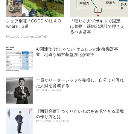
シェア別荘「COCO VILLA O
「取りあえずボルトで固定」
wners」3選
は禁物 締結部設計で押さえ
るべき基本
PR(COCO VILLA on GOETHE)
AI関連“だけじゃない”オムロンの制御機器事
業、地道な顧客基盤強化が結実
全員がリーダーシップを発揮し、自分より優れ
た人財を育成する
PR(dentsu Japan)
【西野亮廣】つくりたいものを追求できる環境
の作り方とは
PR(FINCHI on GOETHE)