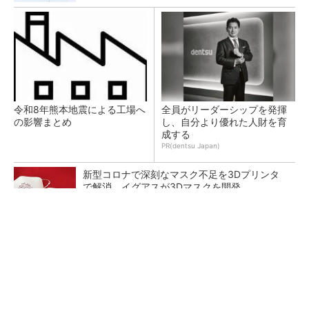
令和8年熊本地震による工場へ
全員がリーダーシップを発揮
の影響まとめ
し、自分より優れた人財を育
成する
PR(dentsu Japan)
新型コロナで深刻なマスク不足を3Dプリンタ
で解消、イグアスが3Dマスクを開発
【レベル14】生成AIを味方に、3D CADを使い
こなそう！