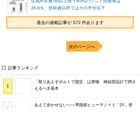
生成AIを週1回以上使う60代のシニア技術者は
26.6％、技術者以外ではその半分以下
過去の連載記事が 572 件あります
次のページへ
記事ランキング
「取りあえずボルトで固定」は禁物 締結部設計で押さ
えるべき基本
あえて歩かせない――準国産ヒューマノイド「D1」登
場、現場稼働で日本の勝ち筋へ
フィジカルAIに注力するインテル、組み込み市場での約
40年の実績を生かせるか