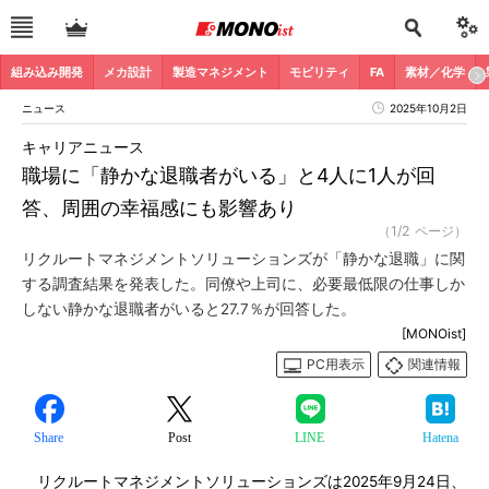
組み込み開発
メカ設計
製造マネジメント
モビリティ
FA
素材／化学
ニュース
2025年10月2日
キャリアニュース
職場に「静かな退職者がいる」と4人に1人が回
答、周囲の幸福感にも影響あり
（1/2 ページ）
リクルートマネジメントソリューションズが「静かな退職」に関
する調査結果を発表した。同僚や上司に、必要最低限の仕事しか
しない静かな退職者がいると27.7％が回答した。
[MONOist]
PC用表示
関連情報
Share
Post
LINE
Hatena
リクルートマネジメントソリューションズは2025年9月24日、