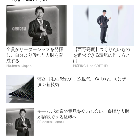
全員がリーダーシップを発揮
【西野亮廣】つくりたいもの
し、自分より優れた人財を育
を追求できる環境の作り方と
成する
は
PR(dentsu Japan)
PR(FINCHI on GOETHE)
薄さは毛の3分の1、次世代「Galaxy」向けチ
タン新技術
チームが本音で意見を交わし合い、多様な人財
が挑戦できる組織へ
PR(dentsu Japan)