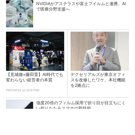
NVIDIAがアステラスや富士フイルムと連携、AI
で医療分野支援へ
【見城徹×藤田晋】AI時代でも
デクセリアルズが東京オフィ
変わらない経営者の本質
スを改修したワケ、本社機能
を2拠点に
PR(FINCHI on GOETHE)
強度20倍のフィルム採用で折り目が目立ちにく
い折りたたみスマホの新技術
リンテック、200億円投じ福岡に次世代半導体