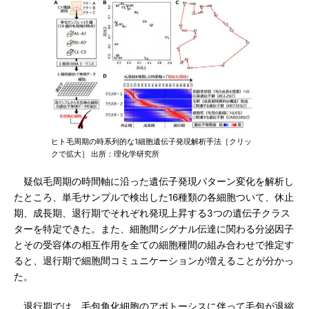
ヒト毛周期の時系列的な1細胞遺伝子発現解析手法［クリッ
クで拡大］ 出所：理化学研究所
疑似毛周期の時間軸に沿った遺伝子発現パターン変化を解析し
たところ、単毛サンプルで検出した16種類の各細胞ついて、休止
期、成長期、退行期でそれぞれ発現上昇する3つの遺伝子クラス
ターを特定できた。また、細胞間シグナル伝達に関わる分泌因子
とその受容体の相互作用を全ての細胞種間の組み合わせで推定す
ると、退行期で細胞間コミュニケーションが増えることが分かっ
た。
退行期では、毛包角化細胞のアポトーシスに伴って毛包が退縮