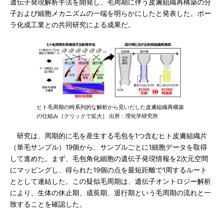
遺伝子発現解析手法を開発し、毛周期に伴う皮膚組織再構築の分
子および細胞メカニズムの一端を明らかにしたと発表した。ポー
ラ化成工業との共同研究による成果だ。
ヒト毛周期の時系列的な解析から見いだした皮膚組織再構築
の仕組み［クリックで拡大］ 出所：理化学研究所
研究は、周期的に毛を産生する毛包を1つ含むヒト皮膚組織片
（単毛サンプル）19個から、サンプルごとに1細胞データを取得
して進めた。まず、毛包角化細胞の遺伝子発現情報を2次元空間
にマッピングし、得られた19個の点を最短距離で1周するルート
ととして連結した。この疑似毛周期は、遺伝子オントロジー解析
により、生体の休止期、成長期、退行期という毛周期の流れと一
致することを確認した。