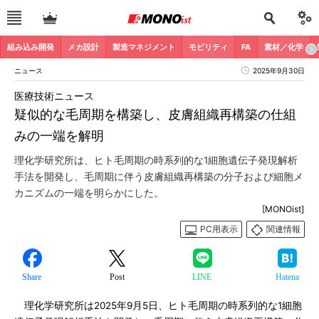
組み込み開発
メカ設計
製造マネジメント
モビリティ
FA
素材／化学
ニュース
2025年9月30日
医療技術ニュース
疑似的な毛周期を構築し、皮膚組織再構築の仕組
みの一端を解明
理化学研究所は、ヒト毛周期の時系列的な1細胞遺伝子発現解析
手法を開発し、毛周期に伴う皮膚組織再構築の分子および細胞メ
カニズムの一端を明らかにした。
[MONOist]
PC用表示
関連情報
Share
Post
LINE
Hatena
理化学研究所は2025年9月5日、ヒト毛周期の時系列的な1細胞