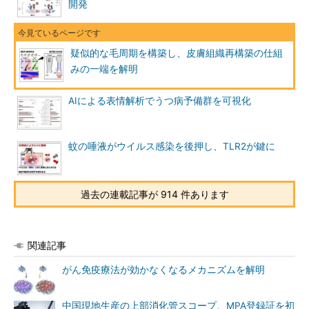
開発
疑似的な毛周期を構築し、皮膚組織再構築の仕組
みの一端を解明
AIによる表情解析でうつ病予備群を可視化
蚊の唾液がウイルス感染を後押し、TLR2が鍵に
過去の連載記事が 914 件あります
関連記事
がん免疫療法が効かなくなるメカニズムを解明
中国現地生産の上部消化管スコープ、MPA登録証を初