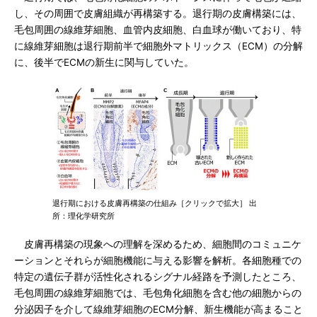
し、その周囲で皮膚組織が再構築する。退行期の皮膚構築には、
毛包周囲の線維芽細胞、血管内皮細胞、白血球が働いており、特
に線維芽細胞は退行期前半で細胞外マトリックス（ECM）の分解
に、後半でECMの新生に関与していた。
退行期における皮膚再構築の仕組み［クリックで拡大］ 出
所：理化学研究所
皮膚再構築の現象への理解を深めるため、細胞間のコミュニケ
ーションとそれらが細胞機能に与える影響を解析。各細胞種での
特定の遺伝子群が活性化されるシグナル経路を予測したところ、
毛包周囲の線維芽細胞では、毛包角化細胞を含む他の細胞からの
分泌因子を介して線維芽細胞のECM分解、新生機能が高まること