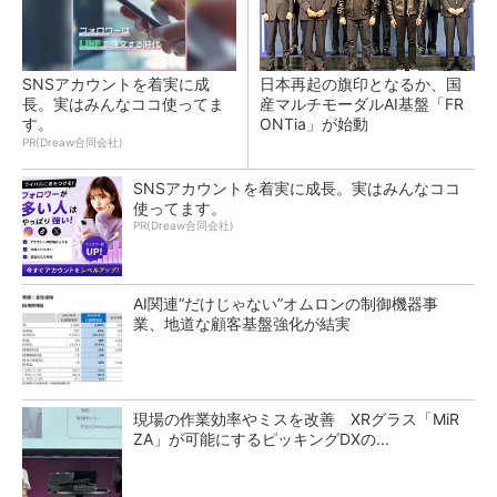
SNSアカウントを着実に成
日本再起の旗印となるか、国
長。実はみんなココ使ってま
産マルチモーダルAI基盤「FR
す。
ONTia」が始動
PR(Dreaw合同会社)
SNSアカウントを着実に成長。実はみんなココ
使ってます。
PR(Dreaw合同会社)
AI関連“だけじゃない”オムロンの制御機器事
業、地道な顧客基盤強化が結実
現場の作業効率やミスを改善 XRグラス「MiR
ZA」が可能にするピッキングDXの...