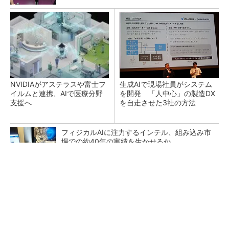
NVIDIAがアステラスや富士フ
生成AIで現場社員がシステム
イルムと連携、AIで医療分野
を開発 「人中心」の製造DX
支援へ
を自走させた3社の方法
フィジカルAIに注力するインテル、組み込み市
場での約40年の実績を生かせるか
なぜ熊本に半導体産業が集まるのか――地震で
工場稼働停止相次ぐ