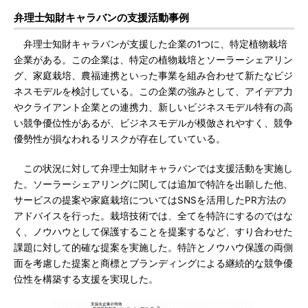
弁理士知財キャラバンの支援活動事例
弁理士知財キャラバンが支援した企業の1つに、特定植物栽培
企業がある。この企業は、特定の植物栽培とソーラーシェアリン
グ、家庭栽培、農福連携といった事業を組み合わせて新たなビジ
ネスモデルを検討している。この企業の強みとして、アイデア力
やクライアント企業との連携力、新しいビジネスモデル特有の高
い競争優位性があるが、ビジネスモデルが模倣されやすく、競争
優勢性が損なわれるリスクが存在していている。
この状況に対して弁理士知財キャラバンでは支援活動を実施し
た。ソーラーシェアリングに関しては追加で特許を出願した他、
サービスの提案や家庭栽培についてはSNSを活用したPR方法の
アドバイスを行った。栽培技術では、全てを特許にするのではな
く、ノウハウとして保護することを提案するなど、すり合わせた
課題に対して的確な提案を実施した。特許とノウハウ保護の両側
面を考慮した提案と商標とブランディングによる継続的な競争優
位性を構築する支援を実現した。