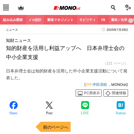
組み込み開発
メカ設計
製造マネジメント
モビリティ
FA
素材／化学
ニュース
2025年7月29日
知財ニュース
知的財産を活用し利益アップへ 日本弁理士会の
中小企業支援
（2/2 ページ）
日本弁理士会は知的財産を活用した中小企業支援活動について発
表した。
[
坪田澪樹
，MONOist]
PC用表示
関連情報
Share
Post
LINE
Hatena
前のページへ