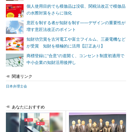
個人使用目的でも模倣品は没収、関税法改正で模倣品
の水際対策をさらに強化
意匠を制する者が知財を制す――デザインの重要性が
増す意匠法改正のポイント
知財功労賞を古河電工や富士フイルム、三菱電機など
が受賞 知財を積極的に活用【訂正あり】
商標登録に“合意”の道開く、コンセント制度初適用で
中小企業の知財活用後押し
関連リンク
日本弁理士会
あなたにおすすめ