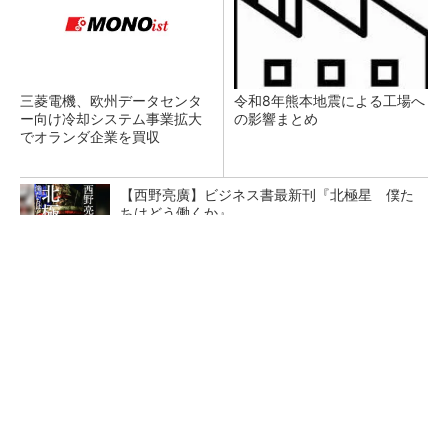
三菱電機、欧州データセンタ
令和8年熊本地震による工場へ
ー向け冷却システム事業拡大
の影響まとめ
でオランダ企業を買収
【西野亮廣】ビジネス書最新刊『北極星 僕た
ちはどう働くか』
PR(FINCHI on GOETHE)
AI関連“だけじゃない”オムロンの制御機器事
業、地道な顧客基盤強化が結実
テスラにおけるギガキャストの基本的な考え方
と方向性【前編】