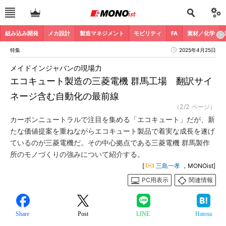
組み込み開発
メカ設計
製造マネジメント
モビリティ
FA
素材／化学
特集
2025年4月25日
メイドインジャパンの現場力
エコキュート製造の三菱電機 群馬工場 翻訳サイ
ネージ含む自動化の最前線
（2/2 ページ）
カーボンニュートラルで注目を集める「エコキュート」だが、新
たな価値提案を重ねながらエコキュート製品で着実な成長を遂げ
ているのが三菱電機だ。その中心拠点である三菱電機 群馬製作
所のモノづくりの強みについて紹介する。
[
三島一孝
，MONOist]
PC用表示
関連情報
Share
Post
LINE
Hatena