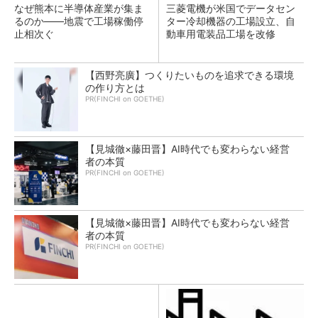
なぜ熊本に半導体産業が集ま
三菱電機が米国でデータセン
るのか――地震で工場稼働停
ター冷却機器の工場設立、自
止相次ぐ
動車用電装品工場を改修
【西野亮廣】つくりたいものを追求できる環境
の作り方とは
PR(FINCHI on GOETHE)
【見城徹×藤田晋】AI時代でも変わらない経営
者の本質
PR(FINCHI on GOETHE)
【見城徹×藤田晋】AI時代でも変わらない経営
者の本質
PR(FINCHI on GOETHE)