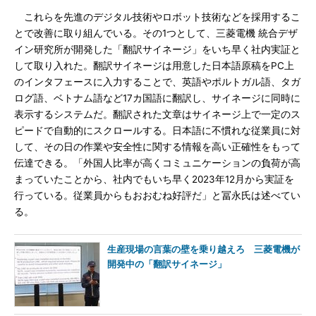
これらを先進のデジタル技術やロボット技術などを採用するこ
とで改善に取り組んでいる。その1つとして、三菱電機 統合デザ
イン研究所が開発した「翻訳サイネージ」をいち早く社内実証と
して取り入れた。翻訳サイネージは用意した日本語原稿をPC上
のインタフェースに入力することで、英語やポルトガル語、タガ
ログ語、ベトナム語など17カ国語に翻訳し、サイネージに同時に
表示するシステムだ。翻訳された文章はサイネージ上で一定のス
ピードで自動的にスクロールする。日本語に不慣れな従業員に対
して、その日の作業や安全性に関する情報を高い正確性をもって
伝達できる。「外国人比率が高くコミュニケーションの負荷が高
まっていたことから、社内でもいち早く2023年12月から実証を
行っている。従業員からもおおむね好評だ」と冨永氏は述べてい
る。
生産現場の言葉の壁を乗り越えろ 三菱電機が
開発中の「翻訳サイネージ」