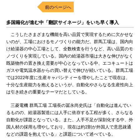
前のページへ
多国籍化が進む中「翻訳サイネージ」をいち早く導入
こうしたさまざまな機能を高い品質で実現するために欠かせな
いのが、工場におけるモノづくりの能力だ。群馬工場は、国内向
け給湯器の中心工場として、全数検査を行うなど、高い品質のモ
ノづくりを実現している。国内の給湯器市場は大きな伸びがなく
既築物件の置き換え需要が中心となっている中、エコキュートは
ガスや電気温水器からの買い替えで伸びが続いている。群馬工場
では2022年度に生産キャパシティーを増やしたことで現在は、
十分な生産能力を抱えるというが、自動化やさらなる生産性向上
は引き続きの重要なテーマだとしている。
三菱電機 群馬工場 工場長の冨永尚史氏は「自動化は進んでい
るものの、給湯器製造には人手に依存する工程が多く、さらなる
自動化が課題となっている。また、人手不足が深刻化する中、外
国人材の採用も増やしており、現在は約2割が外国人で意思疎通
などの課題を抱えている」と課題について述べている。