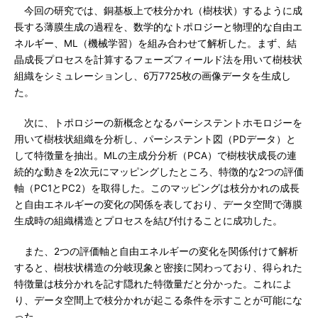
今回の研究では、銅基板上で枝分かれ（樹枝状）するように成
長する薄膜生成の過程を、数学的なトポロジーと物理的な自由エ
ネルギー、ML（機械学習）を組み合わせて解析した。まず、結
晶成長プロセスを計算するフェーズフィールド法を用いて樹枝状
組織をシミュレーションし、6万7725枚の画像データを生成し
た。
次に、トポロジーの新概念となるパーシステントホモロジーを
用いて樹枝状組織を分析し、パーシステント図（PDデータ）と
して特徴量を抽出。MLの主成分分析（PCA）で樹枝状成長の連
続的な動きを2次元にマッピングしたところ、特徴的な2つの評価
軸（PC1とPC2）を取得した。このマッピングは枝分かれの成長
と自由エネルギーの変化の関係を表しており、データ空間で薄膜
生成時の組織構造とプロセスを結び付けることに成功した。
また、2つの評価軸と自由エネルギーの変化を関係付けて解析
すると、樹枝状構造の分岐現象と密接に関わっており、得られた
特徴量は枝分かれを記す隠れた特徴量だと分かった。これによ
り、データ空間上で枝分かれが起こる条件を示すことが可能にな
った。