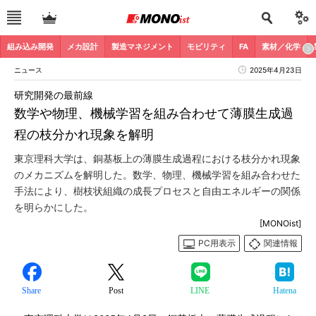
組み込み開発
メカ設計
製造マネジメント
モビリティ
FA
素材／化学
ニュース
2025年4月23日
研究開発の最前線
数学や物理、機械学習を組み合わせて薄膜生成過
程の枝分かれ現象を解明
東京理科大学は、銅基板上の薄膜生成過程における枝分かれ現象
のメカニズムを解明した。数学、物理、機械学習を組み合わせた
手法により、樹枝状組織の成長プロセスと自由エネルギーの関係
を明らかにした。
[MONOist]
PC用表示
関連情報
Share
Post
LINE
Hatena