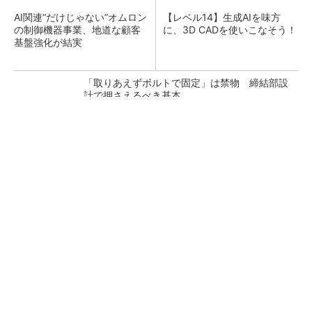
AI関連“だけじゃない”オムロン
【レベル14】生成AIを味方
の制御機器事業、地道な顧客
に、3D CADを使いこなそう！
基盤強化が結実
「取りあえずボルトで固定」は禁物 締結部設
計で押さえるべき基本
狭小な駐車場に、シャープがポールカメラ式製
品発表 市場シェア10％目指す
ルネサスが高崎工場を閉鎖へ、かつてはSiCデ
バイス生産の計画も