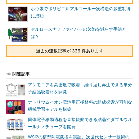
ホウ素でポリビニルアルコール一次構造の多重制御
に成功
セルロースナノファイバーの欠陥を減らす手法と
は？
過去の連載記事が 336 件あります
関連記事
アンモニアを高密度で吸着、繰り返し再生できる単分
子結晶吸着材を開発
ナトリウムイオン電池用正極材料の組成探索が可能な
機械学習モデルを構築
固体電子移動過程を直接観察できる結晶性ダブルウオ
ールナノチューブを開発
WSi2の横型熱電変換を実証、次世代センサー技術の