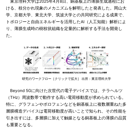
東京理科大学は2025年4月8日、銅基板上の薄膜生成過程にお
ける、枝分かれ現象のメカニズムを解明したと発表した。岡山大
学、京都大学、東北大学、筑波大学との共同研究による成果で、
トポロジーと自由エネルギーを活用したAI（人工知能）解析によ
り、薄膜生成時の樹枝状組織を定量的に解析する手法を開発し
た。
研究のワークフロー［クリックで拡大］ 出所：東京理科大学
Beyond 5Gに向けた次世代の電子デバイスでは、テラヘルツ
（THz）周波数帯で動作する高い電荷移動度が求められている。
特に、グラフェンやボロフェンなどを銅基板上に複数層重ねた多
層膜構造デバイスは電荷移動度が高いことで知られ、その性能を
引き出すには、多層膜に加えて触媒となる銅基板上の薄膜の品質
も重要となる。