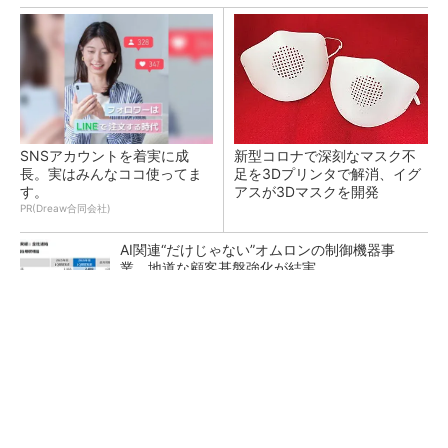
SNSアカウントを着実に成
新型コロナで深刻なマスク不
長。実はみんなココ使ってま
足を3Dプリンタで解消、イグ
す。
アスが3Dマスクを開発
PR(Dreaw合同会社)
AI関連“だけじゃない”オムロンの制御機器事
業、地道な顧客基盤強化が結実
【レベル14】生成AIを味方に、3D CADを使い
こなそう！