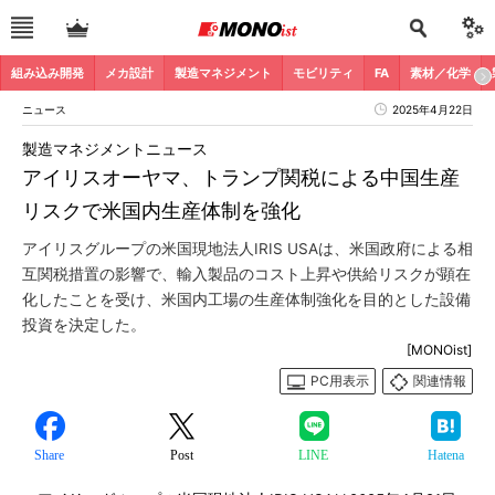
組み込み開発
メカ設計
製造マネジメント
モビリティ
FA
素材／化学
ニュース
2025年4月22日
製造マネジメントニュース
アイリスオーヤマ、トランプ関税による中国生産
リスクで米国内生産体制を強化
アイリスグループの米国現地法人IRIS USAは、米国政府による相
互関税措置の影響で、輸入製品のコスト上昇や供給リスクが顕在
化したことを受け、米国内工場の生産体制強化を目的とした設備
投資を決定した。
[MONOist]
PC用表示
関連情報
Share
Post
LINE
Hatena