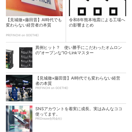
【見城徹×藤田晋】AI時代でも
令和8年熊本地震による工場へ
変わらない経営者の本質
の影響まとめ
PR(FINCHI on GOETHE)
異例ヒット？ 使い勝手にこだわったオムロン
の“オープンな”IO-Linkマスター
【見城徹×藤田晋】AI時代でも変わらない経営
者の本質
PR(FINCHI on GOETHE)
SNSアカウントを着実に成長。実はみんなココ
使ってます。
PR(Dreaw合同会社)