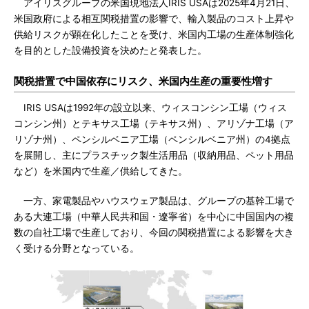
アイリスグループの米国現地法人IRIS USAは2025年4月21日、
米国政府による相互関税措置の影響で、輸入製品のコスト上昇や
供給リスクが顕在化したことを受け、米国内工場の生産体制強化
を目的とした設備投資を決めたと発表した。
関税措置で中国依存にリスク、米国内生産の重要性増す
IRIS USAは1992年の設立以来、ウィスコンシン工場（ウィス
コンシン州）とテキサス工場（テキサス州）、アリゾナ工場（ア
リゾナ州）、ペンシルベニア工場（ペンシルベニア州）の4拠点
を展開し、主にプラスチック製生活用品（収納用品、ペット用品
など）を米国内で生産／供給してきた。
一方、家電製品やハウスウェア製品は、グループの基幹工場で
ある大連工場（中華人民共和国・遼寧省）を中心に中国国内の複
数の自社工場で生産しており、今回の関税措置による影響を大き
く受ける分野となっている。