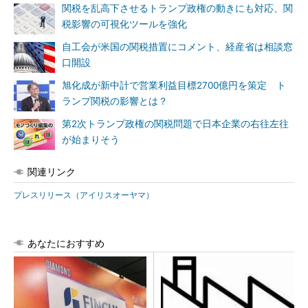
関税を乱高下させるトランプ政権の動きにも対応、関
税影響の可視化ツールを強化
自工会が米国の関税措置にコメント、経産省は相談窓
口開設
旭化成が新中計で営業利益目標2700億円を策定 ト
ランプ関税の影響とは？
第2次トランプ政権の関税問題で日本企業の右往左往
が始まりそう
関連リンク
プレスリリース（アイリスオーヤマ）
あなたにおすすめ