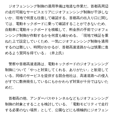
ジオフェンシング制御の適用準備は地道な作業だ。首都高周辺
の走行可能なサービスエリアにジオフェンシング制御が干渉しな
いか、現地で何度も往復して確認する。首都高の出入り口に関し
ては、電動キックボードに乗って確認することができないため、
自動車に電動キックボードを積載して、料金所の手前でジオフェ
ンシング制御が作動するかを何度も確かめる。「現地で検証を重
ねた上で設定していくため、一気にジオフェンシング制御を適用
するのは難しい。時間がかかるが、首都高速道路からは慎重に進
めるよう賛同を得ている」（井上氏）
警察や首都高速道路は、電動キックボードのジオフェンシング
制御について「やっと対策してくれる、ありがたい」と歓迎して
いる。同様のサービスを提供する競合他社は、高速道路への侵入
がすでに数例発生しているにもかかわらず対策が十分ではないた
めだ。
首都高の他、アンダーパスやトンネルなどもジオフェンシング
制御の対象とすることを検討している。「電動モビリティで走行
する必要のない場所」として、公園などにも積極的にジオフェン