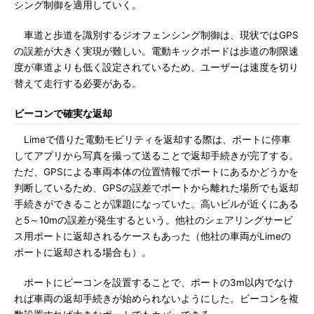
シング制御を適用していく。
車道と歩道を識別するジオフェンシング制御は、現状ではGPS
の誤差が大きく実現が難しい。電動キックボードは歩道の制限速
度が車道よりも低く設定されているため、ユーザーは速度を切り
替えて走行する必要がある。
ビーコンで確実な返却
Limeで借りた電動モビリティを返却する際は、ポートに停車
してアプリから写真を撮って送ることで返却手続きが完了する。
ただ、GPSによる車両本体の位置情報でポートにあるかどうかを
判断しているため、GPSの誤差でポートから離れた場所でも返却
手続きができることが課題になっていた。高いビルが近くにある
と5～10mの誤差が発生するという。他社のシェアリングサービ
ス用ポートに返却されるケースもあった（他社の車両がLimeの
ポートに返却される場合も）。
ポートにビーコンを設置することで、ポートの3m以内でなけ
れば車両の返却手続きが始められないようにした。ビーコンを複