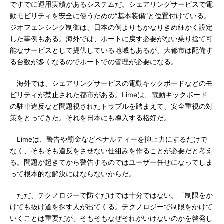
ですでに運用実績があるシステムだ。シェアリングサービスで電
動モビリティを安全に使うための“基本装備”と位置付けている。
ジオフェンシング制御は、日本の例よりもかなりきめ細かく設定
した事例もある。海外では、ポートに戻す必要がない乗り捨て可
能なサービスとして提供している地域もあるが、大都市は配備す
る台数が多くなるのでポートでの管理が必要になる。
海外では、シェアリングサービスの電動キックボードなどのモ
ビリティが禁止された都市がある。Limeは、電動キックボード
の駐車違反など問題視されたトラブルを踏まえて、安全重視の対
策をとってきた。それを日本にも導入する格好だ。
Limeは、警告や罰金などペナルティーを抑止力にするだけで
なく、そもそも違反をさせない仕組みを作ることが必要だと考え
る。問題が起きてから警告するのではユーザー任せになってしま
って根本的な解決にはならないからだ。
ただ、テクノロジーで防ぐだけでは十分ではない。「制限をか
けても抜け道を探す人が出てくる。テクノロジーで制限をかけて
いくことは重要だが、そもそもなぜそれがいけないのかを啓発し