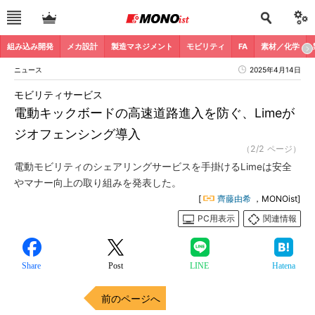
組み込み開発
メカ設計
製造マネジメント
モビリティ
FA
素材／化学
ニュース
2025年4月14日
モビリティサービス
電動キックボードの高速道路進入を防ぐ、Limeが
ジオフェンシング導入
（2/2 ページ）
電動モビリティのシェアリングサービスを手掛けるLimeは安全
やマナー向上の取り組みを発表した。
[
齊藤由希
，MONOist]
PC用表示
関連情報
Share
Post
LINE
Hatena
前のページへ