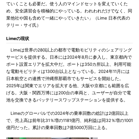
ていくことも必要だ。使う人のマインドセットを変えていくた
め、安全講習会を積極的にやっている。われわれだけでなく、同
業他社や国も含めて一緒にやっていきたい」（Lime 日本代表の
テリー・サイ氏）
Limeの現状
Limeは世界の280以上の都市で電動モビリティのシェアリング
サービスを提供する。日本には2024年8月に参入し、東京都内で
ポート設置エリアを拡大中だ。ポートは350カ所以上、利用可能
な電動モビリティは1300台以上となっている。2024年11月には
日本航空との連携で沖縄県那覇市でもサービスを開始した。
2025年は関東でエリアを拡大する他、大阪や京都にも範囲を広
げる。大阪・関西万博には200台の車両と、ユーザーが自分で電
池を交換できるバッテリースワップステーションを提供する。
Limeのグローバルでの2024年の乗車回数の総計は2億回以上
で、売上高は前年比31％増の1181億円、純利益は同32％増の1001
億円だった。累計の乗車回数は7億5000万回に上る。