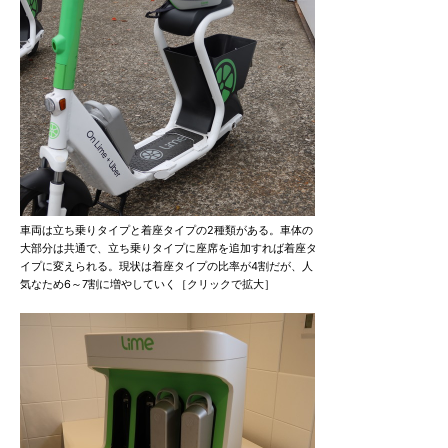
車両は立ち乗りタイプと着座タイプの2種類がある。車体の
大部分は共通で、立ち乗りタイプに座席を追加すれば着座タ
イプに変えられる。現状は着座タイプの比率が4割だが、人
気なため6～7割に増やしていく［クリックで拡大］