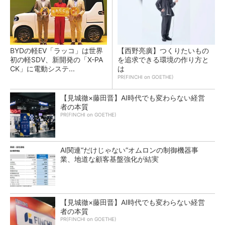
BYDの軽EV「ラッコ」は世界
【西野亮廣】つくりたいもの
初の軽SDV、新開発の「X-PA
を追求できる環境の作り方と
CK」に電動システ...
は
PR(FINCHI on GOETHE)
【見城徹×藤田晋】AI時代でも変わらない経営
者の本質
PR(FINCHI on GOETHE)
AI関連“だけじゃない”オムロンの制御機器事
業、地道な顧客基盤強化が結実
【見城徹×藤田晋】AI時代でも変わらない経営
者の本質
PR(FINCHI on GOETHE)