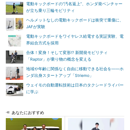
電動キックボードの“汚名返上”、ホンダ発ベンチャー
が立ち乗り三輪モビリティ
ヘルメットなしの電動キックボードは衝突で重傷に、
JAFが実験
電動キックボードをワイヤレス給電する実証実験、電
界結合方式を採用
合体！変身！そして変形!? 新開発モビリティ
「Raptor」が乗り物の概念を変える
地域や年齢に関係なく自由に移動できる社会を――ホ
ンダ出身スタートアップ「Striemo」
ウェイモの自動運転技術は日本のタクシードライバー
に学ぶ
あなたにおすすめ