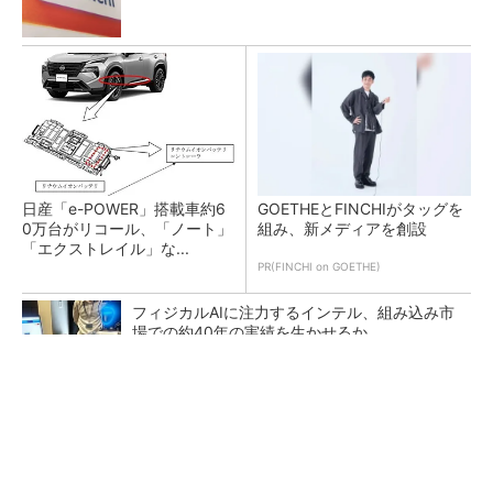
日産「e-POWER」搭載車約6
GOETHEとFINCHIがタッグを
0万台がリコール、「ノート」
組み、新メディアを創設
「エクストレイル」な...
PR(FINCHI on GOETHE)
フィジカルAIに注力するインテル、組み込み市
場での約40年の実績を生かせるか
トヨタが2026年度通期業績を上方修正、好調
なHEVは次世代電池で競争力を強化へ