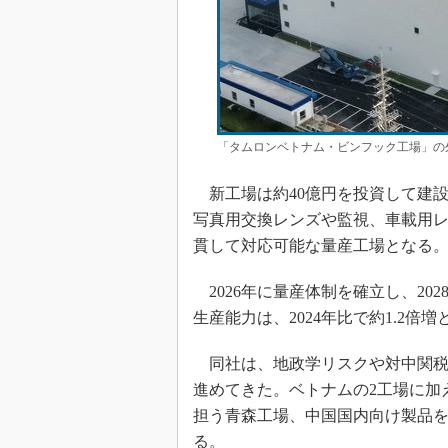
「タムロンベトナム・ビンフック工場」の
新工場は約40億円を投資して建設さ
写真用交換レンズや監視、車載用
貫して対応可能な量産工場となる
2026年に量産体制を確立し、20
生産能力は、2024年比で約1.2倍
同社は、地政学リスクや対中関税リ
進めてきた。ベトナムの2工場に加
担う青森工場、中国国内向け製品
る。