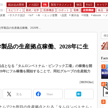
程別：
組み込み開発
メカ設計
製造マネジメント
物流
R＆D
キャリア
FA
業別：
モビリティ
素材／化学
医療機器
ロボット
電機
産業機械
食品・
炭素
サステナ設計
エッジ逆襲
品質
展示会
特集
メ
IoT
AI
ebook
伝承
組み込み開発
CEATEC
読者調査まとめ
編集後記
学製品の生産拠点稼働、2028年...
JIMTOF
保全
メカ設計
つながるクルマ
組込み/エッジ コンピューティング
ス
 AI
製造マネジメント
5G
展＆IoT/5Gソリューション展
VR／AR
FA
製品の生産拠点稼働、2028年に生
IIFES
モビリティ
フィールドサービス
国際ロボット展
素材／化学
FPGA
Fac
ジャパンモビリティショー
組み込み画像技術
拠点となる「タムロンベトナム・ビンフック工場」の稼働を開
TECHNO-FRONTIER
2028年にフル稼働を開始することで、同社グループの生産能力
組み込みモデリング
人テク展
Windows Embedded
[
MONOist
]
スマート工場EXPO
車載ソフト開発
EdgeTech+
見る
Share
ISO26262
日本ものづくりワールド
無償設計ツール
AUTOMOTIVE WORLD
トナムで2カ所目の生産拠点となる「タムロンベトナム・