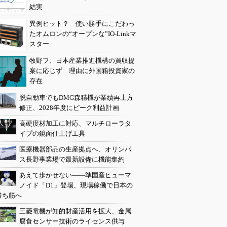
結実
異例ヒット？ 使い勝手にこだわっ
たオムロンの“オープンな”IO-Linkマ
スター
牧野フ、日本産業推進機構の買収提
案に応じず 理由に外国籍投資家の
存在
脱自動車でもDMG森精機が業績再上方
修正、2028年度にピーク利益計画
高硬度材加工に対応、マルチローラタ
イプの鏡面仕上げ工具
医療機器部品の生産拠点へ、オリンパ
ス長野事業場で最新設備に機能集約
あえて歩かせない――準国産ヒューマ
ノイド「D1」登場、現場稼働で日本の
勝ち筋へ
三菱電機が知的財産活用を拡大、金属
腐食センサー技術のライセンス供与