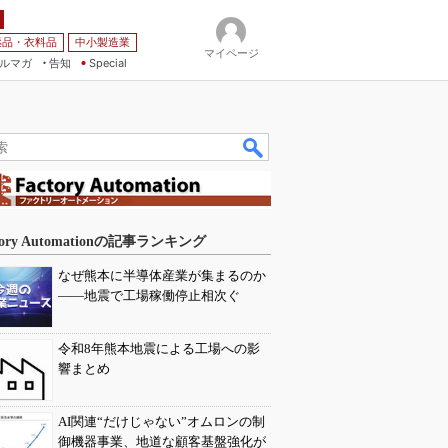
薬品・衣料品
中小製造業
マイページ
ルマガ
告知
Special
tory Automationの記事ランキング
なぜ熊本に半導体産業が集まるのか
――地震で工場稼働停止相次ぐ
令和8年熊本地震による工場への影
響まとめ
AI関連“だけじゃない”オムロンの制
御機器事業、地道な顧客基盤強化が