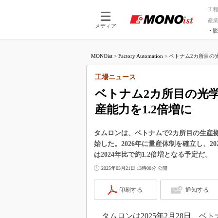
工
産
メディア
脱
つながる技術
AI×技術
MONOist
>
Factory Automation
>
ベトナム2カ所目の光
つながる工場
AI×設備
つながるサービ
Physical
工場ニュース
ベトナム2カ所目の光学
産能力を1.2倍増に
タムロンは、ベトナムで2カ所目の生産
始した。2026年に量産体制を確立し、
は2024年比で約1.2倍増となる予定だ。
2025年03月21日 13時00分 公開
印刷する
通知する
タムロンは2025年2月28日、ベ