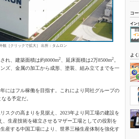
コー
イン
外観［クリックで拡大］ 出所：タムロン
よく
2
2
れ、建築面積は約8000m
、延床面積は2万8500m
。
レンズ、金属の加工から成形、塗装、組み立てまでを一
。
28年にはフル稼働を目指す。これにより同社グループの
増となる予定だ。
スクの高まりを見据え、2023年より同工場の建設を
え、生産技術を確立させるマザー工場としての役割を
を生産する中国工場により、世界三極生産体制を強化す