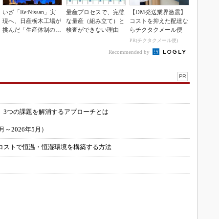
いざ「Re:Nissan」実
量産プロセスで、完璧
【DM発送業界激震】
現へ、日産栃木工場が
な量産（組み立て）と
コストを抑えた配達な
挑んだ「生産体制の比
検査ができない理由
らチクタクメール便
例化」
PR(チクタクメール便)
Recommended by
PR
」
 3つの課題を解消するアプローチとは
～2026年5月）
コストで恒温・恒湿環境を構築する方法