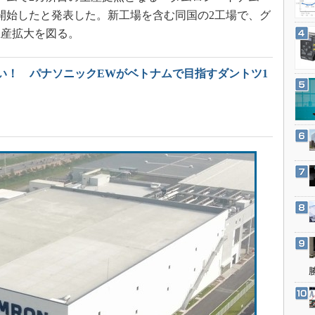
3Dプリンタ
産業オープンネット展
開始したと発表した。新工場を含む同国の2工場で、グ
デジタルツインとCAE
生産拡大を図る。
S＆OP
インダストリー4.0
い！ パナソニックEWがベトナムで目指すダントツ1
イノベーション
製造業ビッグデータ
メイドインジャパン
植物工場
知財マネジメント
海外生産
グローバル設計・開発
制御セキュリティ
新型コロナへの対応