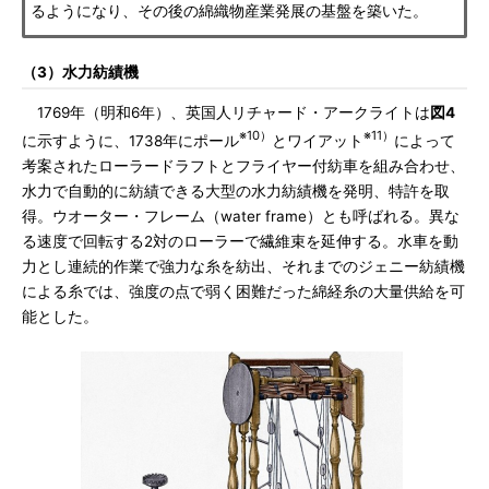
るようになり、その後の綿織物産業発展の基盤を築いた。
（3）水力紡績機
1769年（明和6年）、英国人リチャード・アークライトは
図4
※10）
※11）
に示すように、1738年にポール
とワイアット
によって
考案されたローラードラフトとフライヤー付紡車を組み合わせ、
水力で自動的に紡績できる大型の水力紡績機を発明、特許を取
得。ウオーター・フレーム（water frame）とも呼ばれる。異な
る速度で回転する2対のローラーで繊維束を延伸する。水車を動
力とし連続的作業で強力な糸を紡出、それまでのジェニー紡績機
による糸では、強度の点で弱く困難だった綿経糸の大量供給を可
能とした。