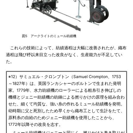
図5 アークライトのミュール紡績機
これらの技術によって、紡績過程は大幅に改善されたが、織布
過程は飛び杼以来目立った改良がなく、生産能力が不足してい
た。
※12）サミュエル・クロンプトン（Samuel Crompton、1753
～1827年）は、英国ランカシャーのボルトンで生まれた発明
家。1779年、水力紡績機のローラーによる粗糸引き伸ばしの
機構とジェニー紡績機の紡錘による撚りかけの原理を組み合わ
せた、細くて均質な、強い糸の作れるミュール紡績機を発明。
幼時期に父と死別したため早くから織布工として生計をたて、
原料糸の自給のためジェニー紡績機を使用したことから、
1772年以降その改良を志す。
ミュール紡績機はジェニーと同じく、撚りかけと巻き取りが