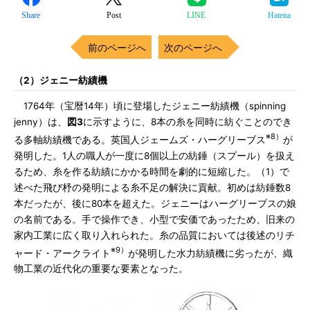
Share
Post
LINE
Hatena
前のページへ
次のページへ
（2）ジェニー紡績機
1764年（宝暦14年）頃に登場したジェニー紡績機（spinning
jenny）は、
図3
に示すように、8本の糸を同時に紡ぐことのでき
※8）
る多軸紡績機である。英国人ジェームズ・ハーグリーブス
が
発明した。1人の職人が一度に8個以上の紡錘（スプール）を扱え
るため、糸を作る紡績にかかる時間を劇的に短縮した。（1）で
述べた飛び杼の発明による糸不足の解決に貢献。初めは紡錘数8
本だったが、後に80本を超えた。ジェニーはハーグリーブスの娘
の名前である。手で操作でき、小型で安価であったため、旧来の
家内工業に広く取り入れられた。糸の品質においては後述のリチ
※9）
ャード・アークライト
が発明した水力紡績機に劣ったが、織
物工業の近代化の重要な要素となった。