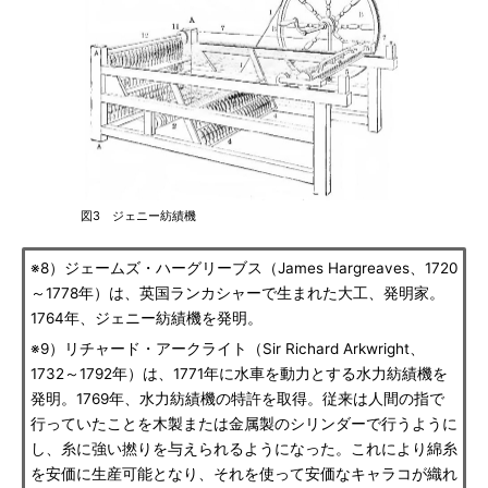
図3 ジェニー紡績機
※8）ジェームズ・ハーグリーブス（James Hargreaves、1720
～1778年）は、英国ランカシャーで生まれた大工、発明家。
1764年、ジェニー紡績機を発明。
※9）リチャード・アークライト（Sir Richard Arkwright、
1732～1792年）は、1771年に水車を動力とする水力紡績機を
発明。1769年、水力紡績機の特許を取得。従来は人間の指で
行っていたことを木製または金属製のシリンダーで行うように
し、糸に強い撚りを与えられるようになった。これにより綿糸
を安価に生産可能となり、それを使って安価なキャラコが織れ