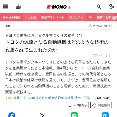
組み込み開発
メカ設計
製造マネジメント
モビリティ
FA
素材／化学
連載
2025年1月28日
トヨタ自動車におけるクルマづくりの変革（4）
トヨタの源流となる自動織機はどのような技術の
変遷を経て生まれたのか
（2/5 ページ）
トヨタ自動車がクルマづくりにどのような変革をもたらしてきた
かを創業期からたどる本連載。第4回からは、トヨタ自動車創業
以前に時代を巻き戻し、豊田佐吉の生涯と、その時代背景となる
日本の政治や経済の状況を見ていく。まずは、豊田佐吉が発明し
たことで知られる自動織機のことを理解するために、織機技術の
変遷を概観する。
[
武藤一夫／武藤技術研究所 代表取締役社長 博士（工学）
，MONOist]
PC用表示
関連情報