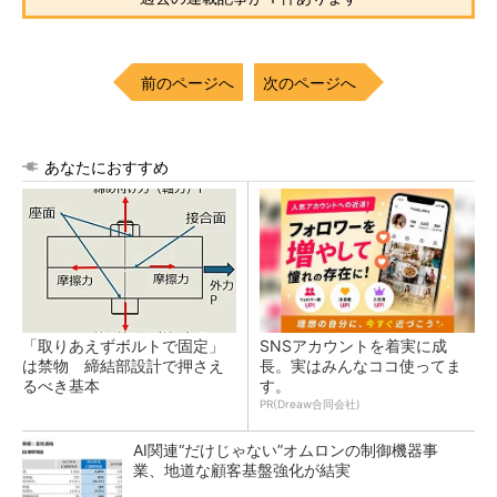
前のページへ
次のページへ
あなたにおすすめ
「取りあえずボルトで固定」
SNSアカウントを着実に成
は禁物 締結部設計で押さえ
長。実はみんなココ使ってま
るべき基本
す。
PR(Dreaw合同会社)
AI関連“だけじゃない”オムロンの制御機器事
業、地道な顧客基盤強化が結実