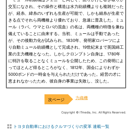
交互になされ、その操作と構造は水力紡績機よりも複雑だった
が、経糸、緯糸のいずれも生産が可能で、しかも細糸が生産で
きる点でそれら両機種より優れており、急速に普及した。ミュ
ール（ラバ。ウマとロバの混血）の名は、両機種の特徴を兼ね
備えていることに由来する。当初、ミュールは手動であった
が、その後動力化が試みられ、1830年、発明家ロバーツによ
り自動ミュール紡績機として完成され、19世紀末まで英国綿工
業の主力機種となった。しかしクロンプトン自身は、1780年
に特許を取ることなくミュールを公開したため、この発明によ
ってほとんど得るところがなく、1812年、国会によりわずか
5000ポンドの一時金を与えられただけであった。経営の才に
恵まれなかったため、彼自身の事業は失敗し、没した。
力織機
Copyright © ITmedia, Inc. All Rights Reserved.
トヨタ自動車におけるクルマづくりの変革 連載一覧