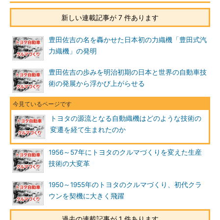
新しい連載記事が 7 件あります
豊田佐吉の名を轟かせた日本初の力織機「豊田式汽
力織機」の発明
豊田佐吉の歩みを明治初期の日本と世界の自動車技
術の発展から浮かび上がらせる
トヨタの源流となる自動織機はどのような技術の
変遷を経て生まれたのか
1956～57年にトヨタのクルマづくりを変えた生産
技術の大変革
1950～1955年のトヨタのクルマづくり、初代クラ
ウンを契機に大きく飛躍
過去の連載記事が 1 件あります