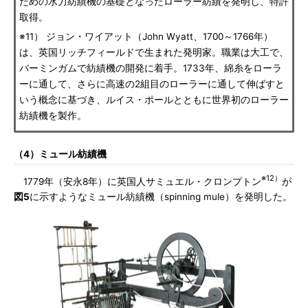
ための水力紡績機の基礎となったローラー紡績を発明し、特許
取得。
※11） ジョン・ワイアット（John Wyatt、1700～1766年）
は、英国リッチフィールドで生まれた発明家。職業は大工で、
バーミンガムで紡績機の開発に着手。1733年、綿糸をローラ
ーに通して、さらに高速の2組目のローラーに通して伸ばすと
いう概念に基づき、ルイス・ポールとともに世界初のローラー
紡績機を製作。
（4）ミュール紡績機
※12）
1779年（安永8年）に英国人サミュエル・クロンプトン
が
図5
に示すようなミュール紡績機（spinning mule）を発明した。