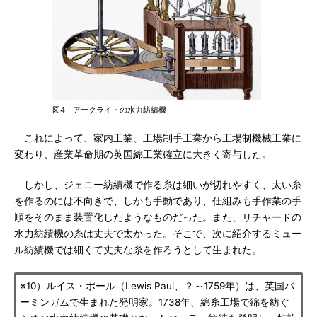
図4 アークライトの水力紡績機
これによって、家内工業、工場制手工業から工場制機械工業に
変わり、産業革命期の英国綿工業確立に大きく寄与した。
しかし、ジェニー紡績機で作る糸は細いが切れやすく、太い糸
を作るのには不向きで、しかも手動であり、仕組みも手作業の手
順をそのまま装置化したようなものだった。また、リチャードの
水力紡績機の糸は丈夫で太かった。そこで、次に紹介するミュー
ル紡績機では細くて丈夫な糸を作ろうとして生まれた。
※10）ルイス・ポール（Lewis Paul、？～1759年）は、英国バ
ーミンガムで生まれた発明家。1738年、綿糸工場で綿を紡ぐ