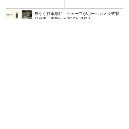
狭小な駐車場に、シャープがポールカメラ式製
品発表 市場シェア10％目指す
ルネサスが高崎工場を閉鎖へ、かつてはSiCデ
バイス生産の計画も
なぜ熊本に半導体産業が集まるのか――地震で
工場稼働停止相次ぐ