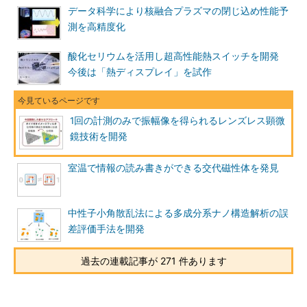
データ科学により核融合プラズマの閉じ込め性能予
測を高精度化
酸化セリウムを活用し超高性能熱スイッチを開発
今後は「熱ディスプレイ」を試作
1回の計測のみで振幅像を得られるレンズレス顕微
鏡技術を開発
室温で情報の読み書きができる交代磁性体を発見
中性子小角散乱法による多成分系ナノ構造解析の誤
差評価手法を開発
過去の連載記事が 271 件あります