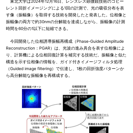
東北大学は2024年12月16日、レンズレス顕微鏡技術のコヒー
レント回折イメージングによる1回の計測で、光の吸収分布を表
す像（振幅像）を取得する技術を開発したと発表した。位相像と
振幅像の両方で約30nmの分解能を達成しながら、振幅像の計測
時間を60分の1以下に短縮できる。
今回開発した位相誘導振幅再構成（Phase-Guided Amplitude
Reconstruction：PGAR）は、光波の進み具合を表す位相像によ
り、計算機による位相回復計算を補完する技術だ。振幅像と似た
構造を示す位相像の情報を、ガイド付きイメージフィルタ処理
（Guided image filtering）で伝達し、1枚の回折強度パターンか
ら高分解能な振幅像を再構成する。