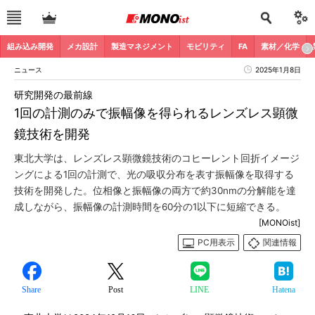
組み込み開発
メカ設計
製造マネジメント
モビリティ
FA
素材／化学
ニュース
2025年1月8日
研究開発の最前線
1回の計測のみで振幅像を得られるレンズレス顕微
鏡技術を開発
東北大学は、レンズレス顕微鏡技術のコヒーレント回折イメージ
ングによる1回の計測で、光の吸収分布を表す振幅像を取得する
技術を開発した。位相像と振幅像の両方で約30nmの分解能を達
成しながら、振幅像の計測時間を60分の1以下に短縮できる。
[MONOist]
PC用表示
関連情報
Share
Post
LINE
Hatena