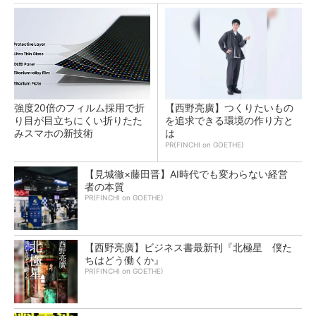
強度20倍のフィルム採用で折
【西野亮廣】つくりたいもの
り目が目立ちにくい折りたた
を追求できる環境の作り方と
みスマホの新技術
は
PR(FINCHI on GOETHE)
【見城徹×藤田晋】AI時代でも変わらない経営
者の本質
PR(FINCHI on GOETHE)
【西野亮廣】ビジネス書最新刊『北極星 僕た
ちはどう働くか』
PR(FINCHI on GOETHE)