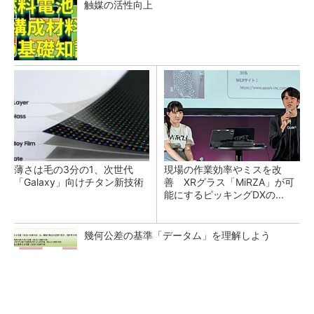
触媒の活性向上
薄さは毛の3分の1、次世代
現場の作業効率やミスを改
「Galaxy」向けチタン新技術
善 XRグラス「MiRZA」が可
能にするピッキングDXの...
幾何公差の基準「データム」を理解しよう
【見城徹×藤田晋】AI時代でも変わらない経営