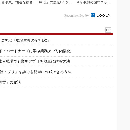
器事業、地道な顧客基
中心」の製造DXを自
Aら参加の国際ネット
盤強化が結実
走させた3社の方法
ワークに参画
Recommended by
PR
コに学ぶ「現場主導の全社DX」
ルド・パートナーズに学ぶ業務アプリ内製化
残る現場でも業務アプリを簡単に作る方法
自社アプリ」を誰でも簡単に作成できる方法
購買」の秘訣