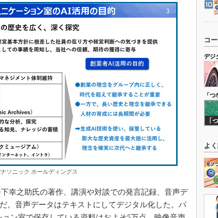
コー
デジ
「つ
よく
パナソニック ホールディングス
松下幸之助氏の著作、講演や対談での発言記録、音声デ
料だ。音声データはテキストにしてデジタル化した。パ
ション室で保存している資料はおよそ5万点、映像音声