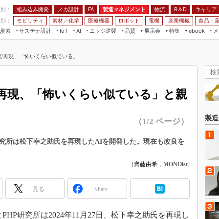
程別：
組み込み開発
メカ設計
製造マネジメント
物流
R＆D
キャリア
FA
業別：
モビリティ
素材／化学
医療機器
ロボット
電機
産業機械
食品・
炭素
サステナ設計
エッジ逆襲
品質
展示会
特集
メ
IoT
AI
ebook
伝承
組み込み開発
CEATEC
読者調査まとめ
編集後記
で再現、「怖いくらい似ている」...
JIMTOF
保全
メカ設計
つながるクルマ
組込み/エッジ コンピューティング
ス
 AI
製造マネジメント
5G
展＆IoT/5Gソリューション展
VR／AR
FA
で再現、「怖いくらい似ている」と親
IIFES
モビリティ
フィールドサービス
国際ロボット展
素材／化学
FPGA
製造
（1/2 ページ）
ジャパンモビリティショー
組み込み画像技術
TECHNO-FRONTIER
研究所は松下幸之助氏を再現したAIを開発した。現在も改良を
組み込みモデリング
人テク展
Windows Embedded
[
齊藤由希
，
MONOist
]
スマート工場EXPO
車載ソフト開発
EdgeTech+
見る
Share
ISO26262
日本ものづくりワールド
無償設計ツール
AUTOMOTIVE WORLD
HP研究所は2024年11月27日、松下幸之助氏を再現し