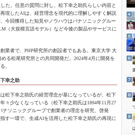
3Dプリンタ
表した。任意の質問に対し、松下幸之助氏らしい内容と
産業オープンネット展
デジタルツインとCAE
再現したAIは、経営理念を現代的に理解しやすく解説
が、今回獲得した知見やノウハウはパナソニックグルー
S＆OP
LM（大規模言語モデル）など今後の製品やサービスに
インダストリー4.0
。
イノベーション
製造業ビッグデータ
業者で、PHP研究所の創設者でもある。東京大学 大
める松尾研究所との共同開発だ。2024年4月に開発を
メイドインジャパン
いる。
植物工場
知財マネジメント
松下幸之助
海外生産
は松下幸之助氏の経営理念が基になっているが、松下
グローバル設計・開発
々少なくなっている（松下幸之助氏は1894年11月27
制御セキュリティ
）。パナソニックグループで創業者の理念を研究、啓発
新型コロナへの対応
指す一環で、生成AIを活用した松下幸之助氏の再現に