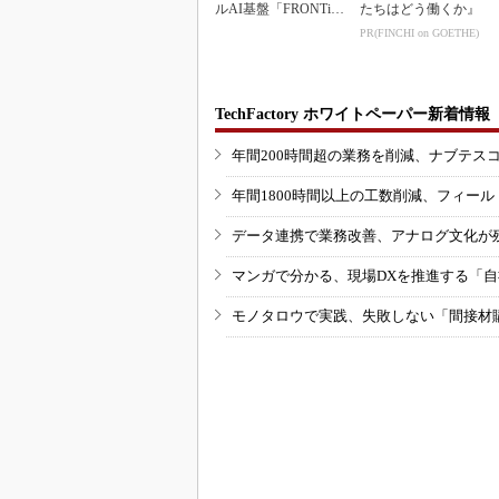
ルAI基盤「FRONTi
たちはどう働くか』
a」が始動
PR(FINCHI on GOETHE)
TechFactory ホワイトペーパー新着情報
年間200時間超の業務を削減、ナブテス
年間1800時間以上の工数削減、フィー
データ連携で業務改善、アナログ文化が
マンガで分かる、現場DXを推進する「
モノタロウで実践、失敗しない「間接材