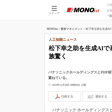
工
産
メディア
脱
つながる技術
AI×技術
MONOist
>
製造マネジメント
>
松下幸之助を生成AI
つながる工場
AI×設備
つながるサービ
Physical
人工知能ニュース
松下幸之助を生成AI
族驚く
パナソニックホールディングスとPHP
重ねている。
2024年11月28日 06時00分 公開
印刷する
通知する
パナソニック ホールディングスとP