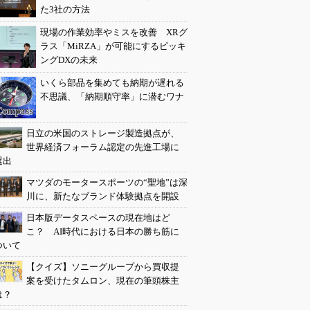
た3社の方法
現場の作業効率やミスを改善 XRグ
ラス「MiRZA」が可能にするピッキ
ングDXの未来
いくら部品を集めても納期が遅れる
不思議、「納期順守率」に潜むワナ
日立の米国のストレージ製造拠点が、
世界経済フォーラム認定の先進工場に
選出
マツダのモータースポーツの“聖地”は深
川に、新たなブランド体験拠点を開設
日本版データスペースの現在地はど
こ？ AI時代における日本の勝ち筋に
ついて
【クイズ】ソニーグループから買収提
案を受けたタムロン、現在の筆頭株主
は？