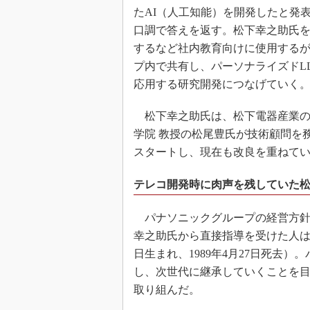
たAI（人工知能）を開発したと発
口調で答えを返す。松下幸之助氏を
するなど社内教育向けに使用する
プ内で共有し、パーソナライズドL
応用する研究開発につなげていく
松下幸之助氏は、松下電器産業の創
学院 教授の松尾豊氏が技術顧問を務
スタートし、現在も改良を重ねて
テレコ開発時に肉声を残していた
パナソニックグループの経営方針
幸之助氏から直接指導を受けた人は年
日生まれ、1989年4月27日死去
し、次世代に継承していくことを目
取り組んだ。