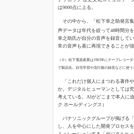
は9000点に上る。
その中から、「松下幸之助発言集」
声データは年代を絞って48時間分
幸之助氏が自分の音声を録音して
常の音声も基に再現できることが強
（※）松下電器産業は1963年にテープレコー
で製品化。自宅学習や流行曲の録音などに使う
「これだけ個人にまつわる著作や
か。デジタルヒューマンとしては
考えている。AIがどこまで本人に
ク ホールディングス）
パナソニックグループが掲げる「
し、人を中心にした開発プロセス
ミュレーションする「デジタルヒ