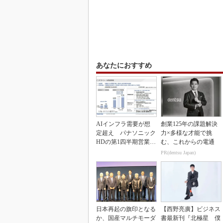
あなたにおすすめ
AIインフラ需要が想
創業125年の課題解決
定超え パナソニック
力×多様な才能で挑
HDの第1四半期営業利
む、これからの電通
益が過去最高達成
PR(dentsu Japan)
日本再起の旗印となる
【西野亮廣】ビジネス
か、国産マルチモーダ
書最新刊『北極星 僕