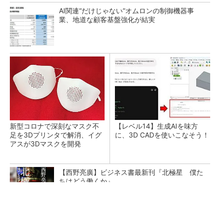
AI関連“だけじゃない”オムロンの制御機器事
業、地道な顧客基盤強化が結実
新型コロナで深刻なマスク不
【レベル14】生成AIを味方
足を3Dプリンタで解消、イグ
に、3D CADを使いこなそう！
アスが3Dマスクを開発
【西野亮廣】ビジネス書最新刊『北極星 僕た
ちはどう働くか』
PR(FINCHI on GOETHE)