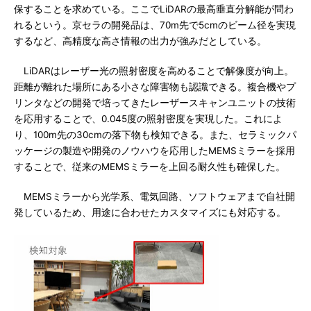
保することを求めている。ここでLiDARの最高垂直分解能が問わ
れるという。京セラの開発品は、70m先で5cmのビーム径を実現
するなど、高精度な高さ情報の出力が強みだとしている。
LiDARはレーザー光の照射密度を高めることで解像度が向上。
距離が離れた場所にある小さな障害物も認識できる。複合機やプ
リンタなどの開発で培ってきたレーザースキャンユニットの技術
を応用することで、0.045度の照射密度を実現した。これによ
り、100m先の30cmの落下物も検知できる。また、セラミックパ
ッケージの製造や開発のノウハウを応用したMEMSミラーを採用
することで、従来のMEMSミラーを上回る耐久性も確保した。
MEMSミラーから光学系、電気回路、ソフトウェアまで自社開
発しているため、用途に合わせたカスタマイズにも対応する。