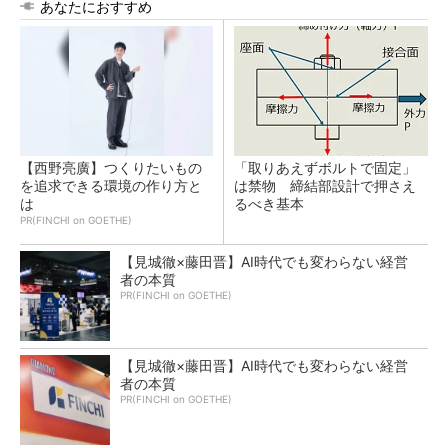
あなたにおすすめ
【西野亮廣】つくりたいもの
「取りあえずボルトで固定」
を追求できる環境の作り方と
は禁物 締結部設計で押さえ
は
るべき基本
PR(FINCHI on GOETHE)
【見城徹×藤田晋】AI時代でも変わらない経営
者の本質
PR(FINCHI on GOETHE)
【見城徹×藤田晋】AI時代でも変わらない経営
者の本質
PR(FINCHI on GOETHE)