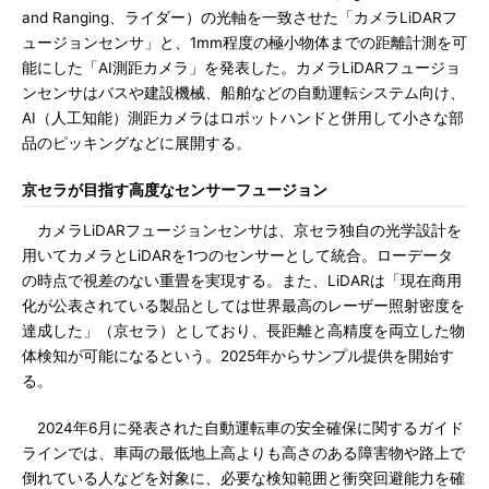
and Ranging、ライダー）の光軸を一致させた「カメラLiDARフ
ュージョンセンサ」と、1mm程度の極小物体までの距離計測を可
能にした「AI測距カメラ」を発表した。カメラLiDARフュージョ
ンセンサはバスや建設機械、船舶などの自動運転システム向け、
AI（人工知能）測距カメラはロボットハンドと併用して小さな部
品のピッキングなどに展開する。
京セラが目指す高度なセンサーフュージョン
カメラLiDARフュージョンセンサは、京セラ独自の光学設計を
用いてカメラとLiDARを1つのセンサーとして統合。ローデータ
の時点で視差のない重畳を実現する。また、LiDARは「現在商用
化が公表されている製品としては世界最高のレーザー照射密度を
達成した」（京セラ）としており、長距離と高精度を両立した物
体検知が可能になるという。2025年からサンプル提供を開始す
る。
2024年6月に発表された自動運転車の安全確保に関するガイド
ラインでは、車両の最低地上高よりも高さのある障害物や路上で
倒れている人などを対象に、必要な検知範囲と衝突回避能力を確