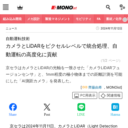
組み込み開発
メカ設計
製造マネジメント
モビリティ
FA
素材／化学
ニュース
2024年11月12日
自動運転技術
カメラとLiDARをピクセルレベルで統合処理、自
動運転の高度化に貢献
（1/2 ページ）
京セラはカメラとLiDARの光軸を一致させた「カメラLiDARフュ
ージョンセンサ」と、1mm程度の極小物体までの距離計測を可能
にした「AI測距カメラ」を発表した。
[
齊藤由希
，MONOist]
PC用表示
関連情報
Share
Post
LINE
Hatena
京セラは2024年11月11日、カメラとLiDAR（Light Detection