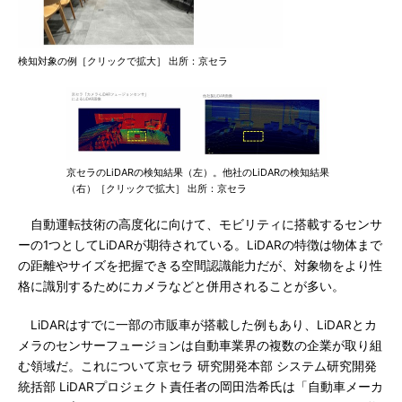
検知対象の例［クリックで拡大］ 出所：京セラ
京セラのLiDARの検知結果（左）。他社のLiDARの検知結果
（右）［クリックで拡大］ 出所：京セラ
自動運転技術の高度化に向けて、モビリティに搭載するセンサ
ーの1つとしてLiDARが期待されている。LiDARの特徴は物体まで
の距離やサイズを把握できる空間認識能力だが、対象物をより性
格に識別するためにカメラなどと併用されることが多い。
LiDARはすでに一部の市販車が搭載した例もあり、LiDARとカ
メラのセンサーフュージョンは自動車業界の複数の企業が取り組
む領域だ。これについて京セラ 研究開発本部 システム研究開発
統括部 LiDARプロジェクト責任者の岡田浩希氏は「自動車メーカ