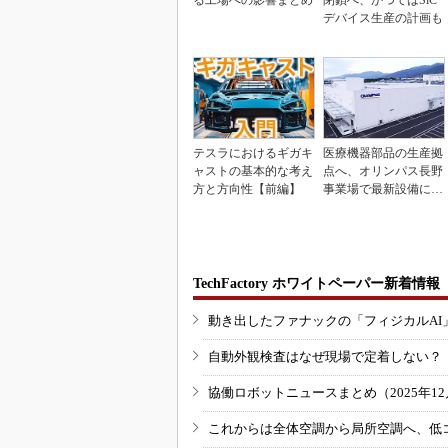
デバイス生産の計画も
テスラにおけるギガキ
医療機器部品の生産拠
ャストの基本的な考え
点へ、オリンパス長野
方と方向性【前編】
事業場で最新設備に機
能集約
TechFactory ホワイトペーパー新着情報
動き出したファナックの「フィジカルAI
自動外観検査はなぜ現場で定着しない？
協働ロボットニュースまとめ（2025年12月
これからは全体空調から局所空調へ、低