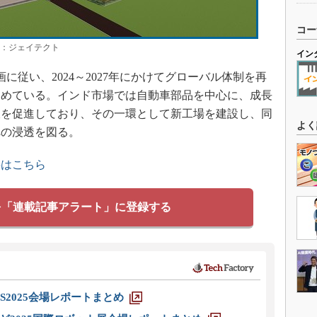
コー
所：ジェイテクト
イン
従い、2024～2027年にかけてグローバル体制を再
進めている。インド市場では自動車部品を中心に、成長
販を促進しており、その一環として新工場を建設し、同
よく
への浸透を図る。
事はこちら
を「連載記事アラート」に登録する
S2025会場レポートまとめ