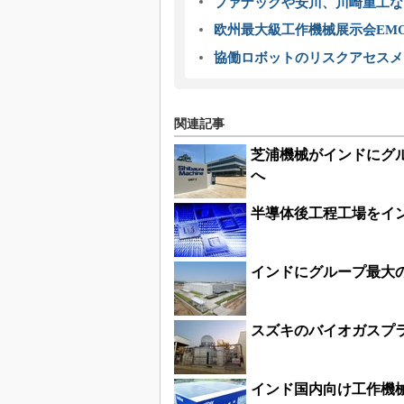
ファナックや安川、川崎重工な
欧州最大級工作機械展示会EMO
協働ロボットのリスクアセスメ
関連記事
芝浦機械がインドにグ
へ
半導体後工程工場をイ
インドにグループ最大の
スズキのバイオガスプ
インド国内向け工作機