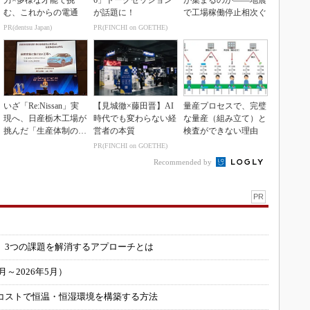
む、これからの電通
が話題に！
で工場稼働停止相次ぐ
PR(dentsu Japan)
PR(FINCHI on GOETHE)
いざ「Re:Nissan」実
【見城徹×藤田晋】AI
量産プロセスで、完璧
現へ、日産栃木工場が
時代でも変わらない経
な量産（組み立て）と
挑んだ「生産体制の比
営者の本質
検査ができない理由
例化」
PR(FINCHI on GOETHE)
Recommended by
PR
」
 3つの課題を解消するアプローチとは
～2026年5月）
コストで恒温・恒湿環境を構築する方法