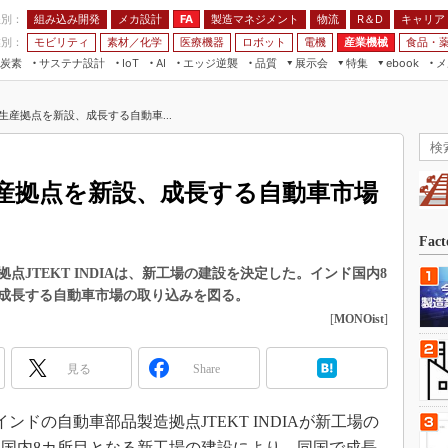
程別：
組み込み開発
メカ設計
製造マネジメント
物流
R＆D
キャリア
FA
業別：
モビリティ
素材／化学
医療機器
ロボット
電機
産業機械
食品・
炭素
サステナ設計
エッジ逆襲
品質
展示会
特集
メ
IoT
AI
ebook
伝承
組み込み開発
CEATEC
読者調査まとめ
編集後記
生産拠点を新設、成長する自動車...
JIMTOF
保全
メカ設計
つながるクルマ
組込み/エッジ コンピューティング
ス
 AI
製造マネジメント
5G
展＆IoT/5Gソリューション展
VR／AR
FA
産拠点を新設、成長する自動車市場
IIFES
モビリティ
フィールドサービス
国際ロボット展
素材／化学
FPGA
Fac
ジャパンモビリティショー
組み込み画像技術
JTEKT INDIAは、新工場の建設を決定した。インド国内8
TECHNO-FRONTIER
成長する自動車市場の取り込みを図る。
組み込みモデリング
人テク展
[
MONOist
]
Windows Embedded
スマート工場EXPO
車載ソフト開発
見る
Share
EdgeTech+
ISO26262
日本ものづくりワールド
インドの自動車部品製造拠点JTEKT INDIAが新工場の
無償設計ツール
AUTOMOTIVE WORLD
国内8カ所目となる新工場の建設により、同国で成長