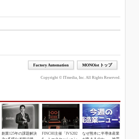
Factory Automation
MONOist トップ
Copyright © ITmedia, Inc. All Rights Reserved.
創業125年の課題解決
FINCHI主催「IVS202
なぜ熊本に半導体産業
力×多様な才能で挑
6」トークセッション
が集まるのか――地震