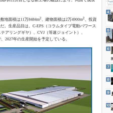
3Dプリンタ
産業オープンネット展
。
デジタルツインとCAE
S＆OP
2
2
面積は11万8484m
、建物面積は2万4900m
、投資
インダストリー4.0
）だ。生産品目は、C-EPS（コラムタイプ電動パワース
ステアリングギヤ）、CVJ（等速ジョイント）、
イノベーション
、2027年の生産開始を予定している。
製造業ビッグデータ
メイドインジャパン
植物工場
知財マネジメント
海外生産
グローバル設計・開発
制御セキュリティ
新型コロナへの対応