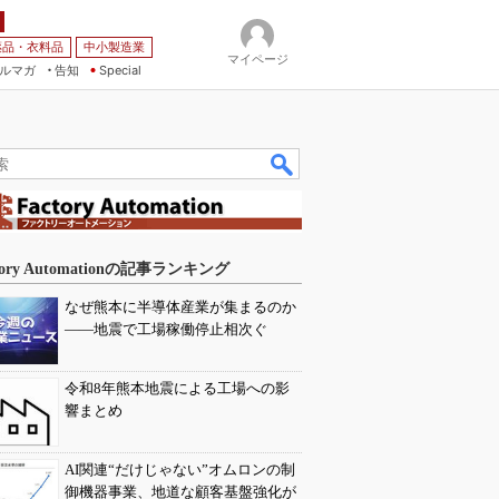
薬品・衣料品
中小製造業
マイページ
ルマガ
告知
Special
tory Automationの記事ランキング
なぜ熊本に半導体産業が集まるのか
――地震で工場稼働停止相次ぐ
令和8年熊本地震による工場への影
響まとめ
AI関連“だけじゃない”オムロンの制
御機器事業、地道な顧客基盤強化が