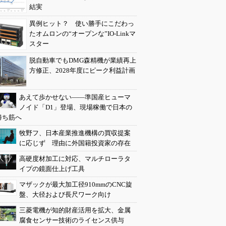
結実
異例ヒット？ 使い勝手にこだわっ
たオムロンの“オープンな”IO-Linkマ
スター
脱自動車でもDMG森精機が業績再上
方修正、2028年度にピーク利益計画
あえて歩かせない――準国産ヒューマ
ノイド「D1」登場、現場稼働で日本の
勝ち筋へ
牧野フ、日本産業推進機構の買収提案
に応じず 理由に外国籍投資家の存在
高硬度材加工に対応、マルチローラタ
イプの鏡面仕上げ工具
マザックが最大加工径910mmのCNC旋
盤、大径および長尺ワーク向け
三菱電機が知的財産活用を拡大、金属
腐食センサー技術のライセンス供与