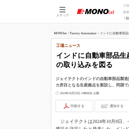
工
産
メディア
脱
つながる技術
AI×技術
MONOist
>
Factory Automation
>
インドに自動車部品
つながる工場
AI×設備
つながるサービ
Physical
工場ニュース
インドに自動車部品生
の取り込みを図る
ジェイテクトのインドの自動車部品製造拠点
カ所目となる生産拠点を新設し、同国で
2024年10月25日 13時00分 公開
印刷する
通知する
ジェイテクトは2024年10月8日、
建設を決定したと発表した。インド