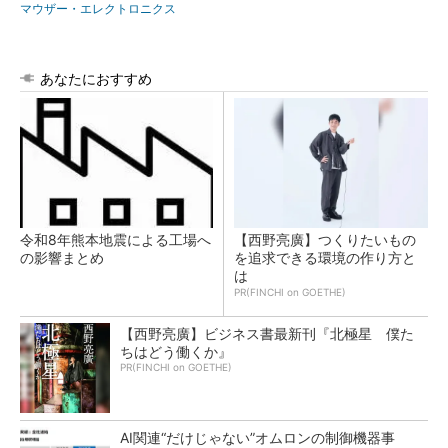
マウザー・エレクトロニクス
あなたにおすすめ
令和8年熊本地震による工場へ
【西野亮廣】つくりたいもの
の影響まとめ
を追求できる環境の作り方と
は
PR(FINCHI on GOETHE)
【西野亮廣】ビジネス書最新刊『北極星 僕た
ちはどう働くか』
PR(FINCHI on GOETHE)
AI関連“だけじゃない”オムロンの制御機器事