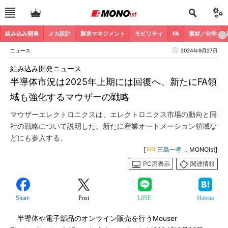
組み込み開発
メカ設計
製造マネジメント
モビリティ
FA
素材／化学
ニュース
2024年9月27日
組み込み開発ニュース
半導体市況は2025年上期には回復へ、新たにFA領
域も強化するマウザーの戦略
マウザーエレクトロニクスは、エレクトロニクス市場の動向と同
社の戦略について説明した。新たに産業オートメーション領域な
どにも参入する。
[
三島一孝
，MONOist]
PC用表示
関連情報
Share
Post
LINE
Hatena
半導体や電子部品のオンライン販売を行うMouser