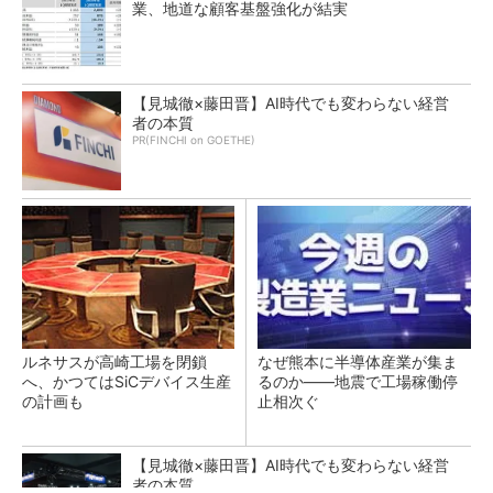
業、地道な顧客基盤強化が結実
【見城徹×藤田晋】AI時代でも変わらない経営
者の本質
PR(FINCHI on GOETHE)
ルネサスが高崎工場を閉鎖
なぜ熊本に半導体産業が集ま
へ、かつてはSiCデバイス生産
るのか――地震で工場稼働停
の計画も
止相次ぐ
【見城徹×藤田晋】AI時代でも変わらない経営
者の本質