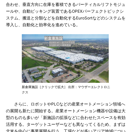
合わせ、垂直方向に在庫を蓄積できるバーティカルリフトモジュ
ールや、自動ピッキング装置であるOPEXパーフェクトピックシ
ステム、搬送と分類などを自動化するEuroSortなどのシステムを
導入し、自動化と効率化を進めている。
新倉庫施設［クリックで拡大］ 出所：マウザーエレクトロニ
クス
さらに、ロボットやPLCなどの産業オートメーション領域へ
の展開も新たに開始する。産業オートメーション機器や設備は大
型のものも多いが「新施設の拡張などに合わせたスペースを有効
活用する。ターゲットユーザーなども異なってくるため、まずは
北米を中心に事業展開を行う。工場などが多いアジア地域につい