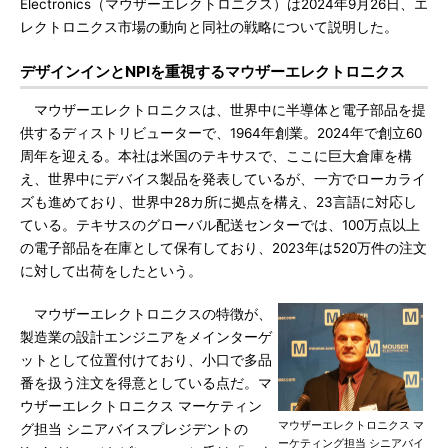
Electronics（マウザーエレクトロニクス）は2024年9月26日、エ
レクトロニクス市場の動向と同社の戦略について説明した。
デザインインとNPIを重視するマウザーエレクトロニクス
マウザーエレクトロニクスは、世界中に半導体と電子部品を提
供するディストリビューターで、1964年創業。2024年で創立60
周年を迎える。本社は米国のテキサスで、ここに巨大倉庫を構
え、世界中にデバイス製品を発表しているが、一方でローカライ
ズも進めており、世界中28カ所に拠点を構え、23言語に対応し
ている。テキサスのグローバル配送センターでは、100万点以上
の電子部品を在庫として保有しており、2023年は520万件の注文
に対して出荷をしたという。
マウザーエレクトロニクスの特徴が、
製造業の設計エンジニアをメインターゲ
ットとして位置付けており、小口で多品
番を扱う注文を得意としている点だ。マ
ウザーエレクトロニクス マーケティン
マウザーエレクトロニクス マ
グ担当 シニアバイスプレジデントの
ーケティング担当 シニアバイ