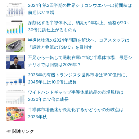
2024年第2四半期の世界シリコンウエハー出荷面積は
前期比7.1％増
深刻化する半導体不足、納期が1年以上、価格が20～
30倍に跳ね上がるものも
半導体物流の2024年問題を解決へ、コアスタッフは
「調達と物流のTSMC」を目指す
不足から一転して過剰在庫に悩む半導体市場、最悪シ
ナリオでは回復は2026年？
2025年の有機トランジスタ世界市場は1800億円に、
2045年には10.9倍に成長
ワイドバンドギャップ半導体単結晶の市場規模は
2030年に17倍に成長
半導体市場低迷が長期化するかどうかの分岐点は
2023年秋
関連リンク