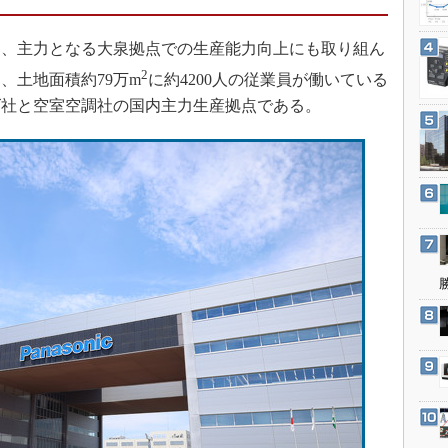
3Dプリンタ
産業オープンネット展
デジタルツインとCAE
、主力となる大泉拠点での生産能力向上にも取り組ん
S＆OP
2
、土地面積約79万m
に約4200人の従業員が働いている
インダストリー4.0
ズ社と空室空調社の国内主力生産拠点である。
イノベーション
製造業ビッグデータ
メイドインジャパン
植物工場
知財マネジメント
海外生産
グローバル設計・開発
制御セキュリティ
新型コロナへの対応