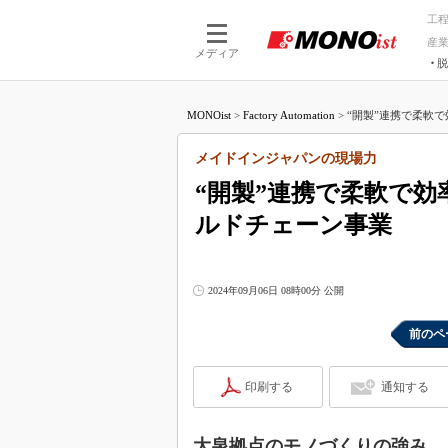
工
産
メディア
脱
つながる技術
AI×技術
MONOist
>
Factory Automation
>
“開製”連携で柔軟で
つながる工場
AI×設備
つながるサービ
Physical
メイドインジャパンの現場力
“開製”連携で柔軟で
ルドチェーン事業
2024年09月06日 08時00分 公開
前のペ
印刷する
通知する
大泉拠点のモノづくりの強み