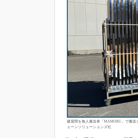
建屋間を無人搬送車「MAMORU」で搬送
ェーンソリューションズ社