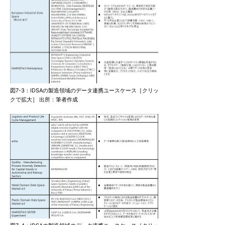
図7-3：IDSAの製造領域のデータ連携ユースケース［クリッ
クで拡大］ 出所：筆者作成