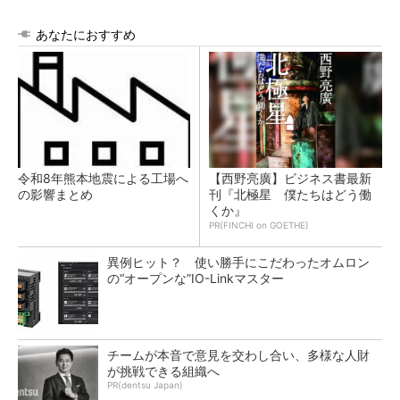
あなたにおすすめ
令和8年熊本地震による工場へ
【西野亮廣】ビジネス書最新
の影響まとめ
刊『北極星 僕たちはどう働
くか』
PR(FINCHI on GOETHE)
異例ヒット？ 使い勝手にこだわったオムロン
の“オープンな”IO-Linkマスター
チームが本音で意見を交わし合い、多様な人財
が挑戦できる組織へ
PR(dentsu Japan)