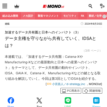
組み込み開発
メカ設計
製造マネジメント
モビリティ
FA
素材／化学
連載
2024年8月30日
加速するデータ共有圏と日本へのインパクト（3）
データ主権を守りながら共有していく、IDSAと
は？
（3/6 ページ）
本連載では、「加速するデータ共有圏：Catena-Xや
Manufacturing-Xなどの最新動向と日本への産業へのインパク
ト」をテーマとして、データ共有圏の動向やインパクト、
IDSA、GAIA-X、Catena-X、Manufacturing-Xなどの鍵となる取
り組みを解説していく。今回は第3回としてIDSAを紹介する。
[
小宮昌人／d-strategy,inc
，MONOist]
PC用表示
関連情報
Share
Post
LINE
Hatena