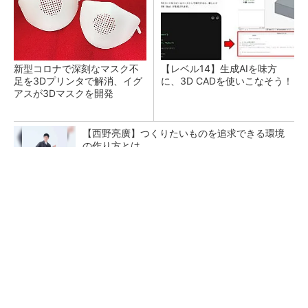
新型コロナで深刻なマスク不
【レベル14】生成AIを味方
足を3Dプリンタで解消、イグ
に、3D CADを使いこなそう！
アスが3Dマスクを開発
【西野亮廣】つくりたいものを追求できる環境
の作り方とは
PR(FINCHI on GOETHE)
令和8年熊本地震による工場への影響まとめ
狭小な駐車場に、シャープがポールカメラ式製
品発表 市場シェア10％目指す