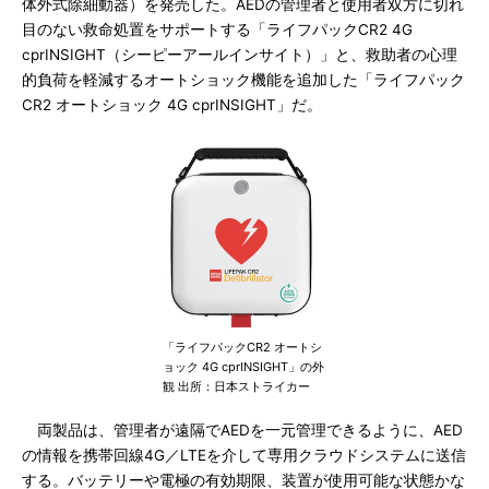
体外式除細動器）を発売した。AEDの管理者と使用者双方に切れ
目のない救命処置をサポートする「ライフパックCR2 4G
cprINSIGHT（シーピーアールインサイト）」と、救助者の心理
的負荷を軽減するオートショック機能を追加した「ライフパック
CR2 オートショック 4G cprINSIGHT」だ。
「ライフパックCR2 オートシ
ョック 4G cprINSIGHT」の外
観 出所：日本ストライカー
両製品は、管理者が遠隔でAEDを一元管理できるように、AED
の情報を携帯回線4G／LTEを介して専用クラウドシステムに送信
する。バッテリーや電極の有効期限、装置が使用可能な状態かな