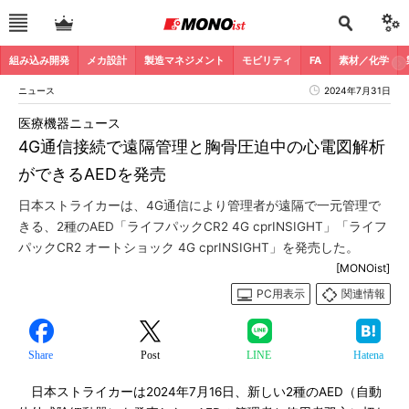
組み込み開発
メカ設計
製造マネジメント
モビリティ
FA
素材／化学
ニュース
2024年7月31日
医療機器ニュース
4G通信接続で遠隔管理と胸骨圧迫中の心電図解析
ができるAEDを発売
日本ストライカーは、4G通信により管理者が遠隔で一元管理で
きる、2種のAED「ライフパックCR2 4G cprINSIGHT」「ライフ
パックCR2 オートショック 4G cprINSIGHT」を発売した。
[MONOist]
PC用表示
関連情報
Share
Post
LINE
Hatena
日本ストライカーは2024年7月16日、新しい2種のAED（自動