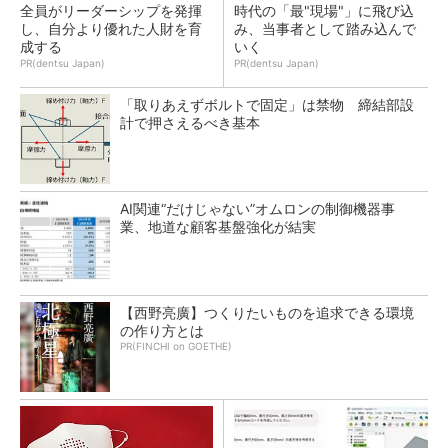
全員がリーダーシップを発揮
時代の「最"現場"」に飛び込
し、自分より優れた人財を育
み、当事者として踏み込んで
成する
いく
PR(dentsu Japan)
PR(dentsu Japan)
「取りあえずボルトで固定」は禁物 締結部設
計で押さえるべき基本
AI関連“だけじゃない”オムロンの制御機器事
業、地道な顧客基盤強化が結実
【西野亮廣】つくりたいものを追求できる環境
の作り方とは
PR(FINCHI on GOETHE)