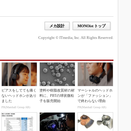
メカ設計
MONOist トップ
Copyright © ITmedia, Inc. All Rights Reserved.
ピアスをしてても痛く
塗料や樹脂改質材の材
マーシャルのヘッドホ
ないヘッドホンがあり
料に、PBTの球状微粒
ンが「ファッション」
ました
子を販売開始
で終わらない理由
PR(Marshall Group AB)
PR(Marshall Group AB)