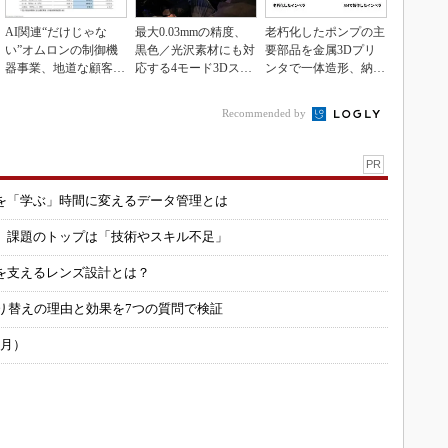
AI関連“だけじゃな
最大0.03mmの精度、
老朽化したポンプの主
い”オムロンの制御機
黒色／光沢素材にも対
要部品を金属3Dプリ
器事業、地道な顧客基
応する4モード3Dスキ
ンタで一体造形、納期
盤強化が結実
ャナー
を3分の1に短縮
Recommended by
PR
を「学ぶ」時間に変えるデータ管理とは
用 課題のトップは「技術やスキル不足」
を支えるレンズ設計とは？
り替えの理由と効果を7つの質問で検証
6月）