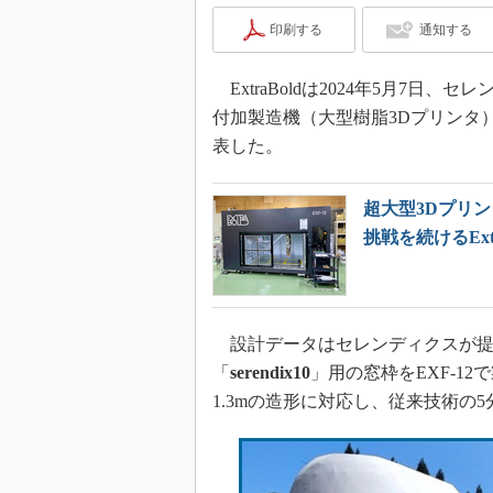
印刷する
通知する
ExtraBoldは2024年5月7日
付加製造機（大型樹脂3Dプリンタ
表した。
超大型3Dプリ
挑戦を続けるExtr
設計データはセレンディクスが提供し
「
serendix10
」用の窓枠をEXF-12
1.3mの造形に対応し、従来技術の