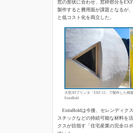
窓の形状に合わせ、窓枠部分をEXF
製作すると費用面が課題となるが、
と低コスト化を両立した。
大型3Dプリンタ「EXF-12」で製作した
ExtraBold
ExtraBoldは今後、セレンデ
スチックなどの持続可能な材料を
クスが目指す「住宅産業の完全ロボ