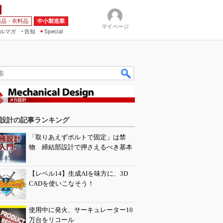
薬品・衣料品
中小製造業
マイページ
ルマガ
告知
Special
設計の記事ランキング
「取りあえずボルトで固定」は禁
物 締結部設計で押さえるべき基本
【レベル14】生成AIを味方に、3D
CADを使いこなそう！
使用中に発火、サーキュレーター10
万台をリコール