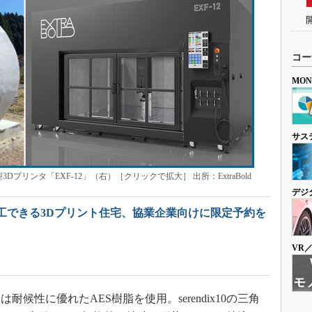
コー
MO
サス
型3Dプリンタ「EXF-12」（右）［クリックで拡大］ 出所：ExtraBold
デジ
施工できる3Dプリント住宅、協業企業向けに限定予約を
VR
性に優れたAES樹脂を使用。serendix10の三角