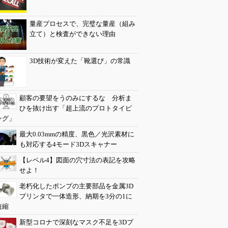
量産プロセスで、完璧な量産（組み
立て）と検査ができない理由
3D技術が変えた「靴選び」の常識
顧客の要望をうのみにするな 分析ま
ひを抜け出す「超上流のプロトタイピ
ング」
最大0.03mmの精度、黒色／光沢素材に
も対応する4モード3Dスキャナー
【レベル4】図面の穴寸法の表記を攻略
せよ！
老朽化したポンプの主要部品を金属3D
プリンタで一体造形、納期を3分の1に
短縮
新型コロナで深刻なマスク不足を3Dプ