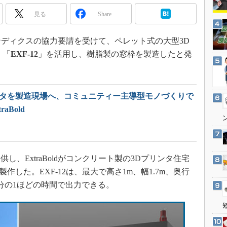
3Dプリンタ
産業オープンネット展
見る
Share
デジタルツインとCAE
S＆OP
、セレンディクスの協力要請を受けて、ペレット式の大型3D
インダストリー4.0
）「
EXF-12
」を活用し、樹脂製の窓枠を製造したと発
イノベーション
製造業ビッグデータ
ンタを製造現場へ、コミュニティー主導型モノづくりで
メイドインジャパン
aBold
植物工場
知財マネジメント
海外生産
、ExtraBoldがコンクリート製の3Dプリンタ住宅
グローバル設計・開発
で製作した。EXF-12は、最大で高さ1m、幅1.7m、奥行
制御セキュリティ
5分の1ほどの時間で出力できる。
新型コロナへの対応