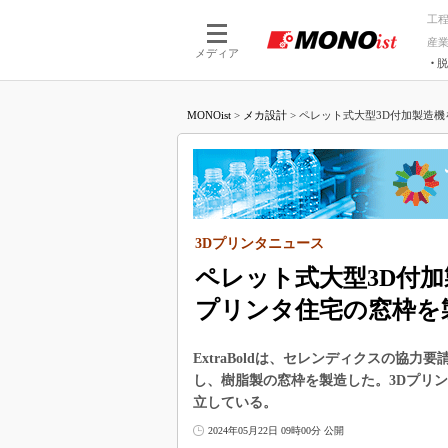
工
産
メディア
脱
つながる技術
AI×技術
MONOist
>
メカ設計
>
ペレット式大型3D付加製造機を
つながる工場
AI×設備
つながるサービ
Physical
3Dプリンタニュース
ペレット式大型3D付加
プリンタ住宅の窓枠を
ExtraBoldは、セレンディクスの協力
し、樹脂製の窓枠を製造した。3Dプリ
立している。
2024年05月22日 09時00分 公開