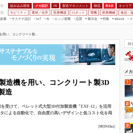
程別：
組み込み開発
メカ設計
製造マネジメント
物流
R＆D
キャリア
FA
業別：
モビリティ
素材／化学
医療機器
ロボット
電機
産業機械
食品・
炭素
サステナ設計
エッジ逆襲
品質
展示会
特集
メ
IoT
AI
ebook
伝承
組み込み開発
CEATEC
読者調査まとめ
編集後記
用い、コンクリート製...
JIMTOF
保全
メカ設計
つながるクルマ
組込み/エッジ コンピューティング
ス
 AI
製造マネジメント
5G
展＆IoT/5Gソリューション展
VR／AR
FA
IIFES
モビリティ
フィールドサービス
国際ロボット展
素材／化学
FPGA
メカ
ジャパンモビリティショー
組み込み画像技術
製造機を用い、コンクリート製3D
TECHNO-FRONTIER
組み込みモデリング
製造
人テク展
Windows Embedded
スマート工場EXPO
要請を受けて、ペレット式大型3D付加製造機「EXF-12」を活用
車載ソフト開発
EdgeTech+
ンタによる自動化で、自由度の高いデザインと低コスト化を両
ISO26262
日本ものづくりワールド
無償設計ツール
[
MONOist
]
AUTOMOTIVE WORLD