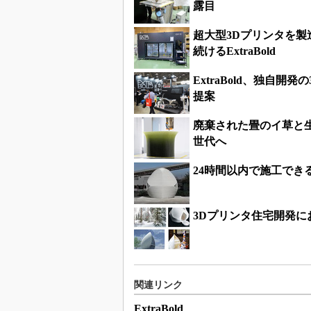
露目
超大型3Dプリンタを
続けるExtraBold
ExtraBold、独自
提案
廃棄された畳のイ草と
世代へ
24時間以内で施工でき
3Dプリンタ住宅開発
関連リンク
ExtraBold