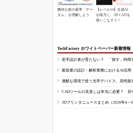
幾何公差の基準「デー
【レベル14】生成AI
タム」を理解しよう
を味方に、3D CADを
使いこなそう！
TechFactory ホワイトペーパー新着情報
若手設計者が育たない？ 「探す」時間
製造業の設計・解析業務におけるAI活
過酷な環境で使う光学デバイス、高性能
CADツールの見直しは本当に必要？ 切
3Dプリンタニュースまとめ（2026年4～