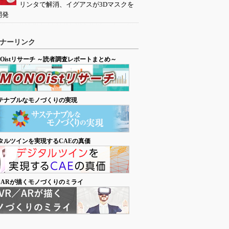
リンタで解消、イグアスが3Dマスクを
開発
ナーリンク
NOistリサーチ ～読者調査レポートまとめ～
テナブルなモノづくりの実現
タルツインを実現するCAEの真価
／ARが描くモノづくりのミライ