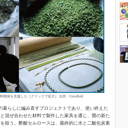
材料開発を支援した［クリックで拡大］ 出所：ExtraBold
は、畳を現代の暮らしに編み直すプロジェクトであり、使い終えた
脂と混ぜ合わせた材料で製作した家具を通じ、畳の新た
とを狙う。酢酸セルロースは、最終的に水と二酸化炭素