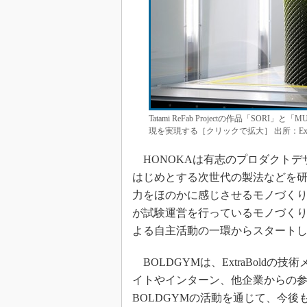
Tatami ReFab Projectの作品「S
現を実現する［クリックで拡大］ 出所：Extra
HONOKAは有志のプロダクトデ
はじめとする次世代の製法などを
力をほのかに感じさせるモノづくりに
が試験運営を行っているモノづく
よる自主活動の一環からスタート
BOLDGYMは、ExtraBold
イトやインターン、他企業からの参加メ
BOLDGYMの活動を通じて、今