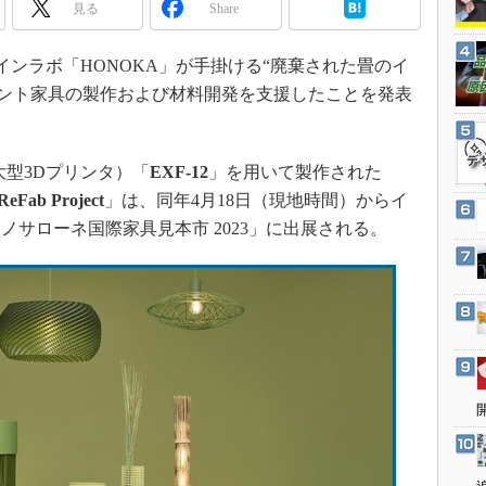
3Dプリンタ
見る
Share
産業オープンネット展
デジタルツインとCAE
日、デザインラボ「HONOKA」が手掛ける“廃棄された畳のイ
S＆OP
リント家具の製作および材料開発を支援したことを発表
インダストリー4.0
イノベーション
（大型3Dプリンタ）「
EXF-12
」を用いて製作された
製造業ビッグデータ
ReFab Project
」は、同年4月18日（現地時間）からイ
メイドインジャパン
サローネ国際家具見本市 2023」に出展される。
植物工場
知財マネジメント
海外生産
グローバル設計・開発
制御セキュリティ
新型コロナへの対応