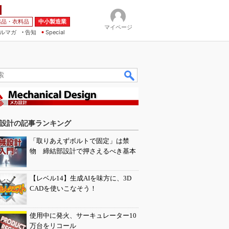
薬品・衣料品
中小製造業
マイページ
ルマガ
告知
Special
設計の記事ランキング
「取りあえずボルトで固定」は禁
物 締結部設計で押さえるべき基本
【レベル14】生成AIを味方に、3D
CADを使いこなそう！
使用中に発火、サーキュレーター10
万台をリコール