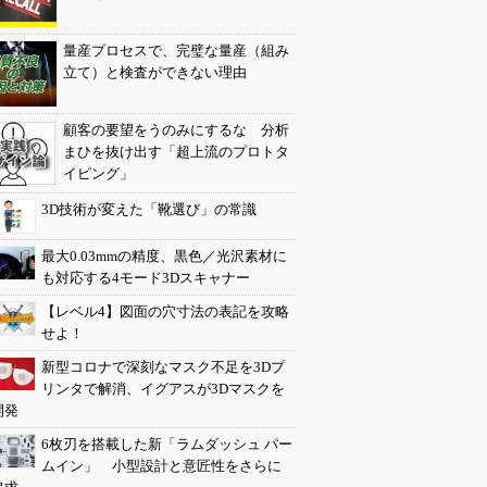
量産プロセスで、完璧な量産（組み
立て）と検査ができない理由
顧客の要望をうのみにするな 分析
まひを抜け出す「超上流のプロトタ
イピング」
3D技術が変えた「靴選び」の常識
最大0.03mmの精度、黒色／光沢素材に
も対応する4モード3Dスキャナー
【レベル4】図面の穴寸法の表記を攻略
せよ！
新型コロナで深刻なマスク不足を3Dプ
リンタで解消、イグアスが3Dマスクを
開発
6枚刃を搭載した新「ラムダッシュ パー
ムイン」 小型設計と意匠性をさらに