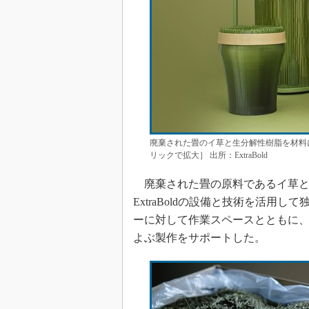
廃棄された畳のイ草と生分解性樹脂を材料に、3Dプ
リックで拡大］ 出所：ExtraBold
廃棄された畳の原料であるイ草と
ExtraBoldの設備と技術を活用して
ーに対して作業スペースとともに、E
よぶ製作をサポートした。