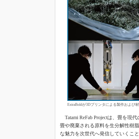
ExtraBoldが3Dプリンタによる製作および
Tatami ReFab Project
畳や廃棄される原料を生分解性樹
な魅力を次世代へ発信していくこ