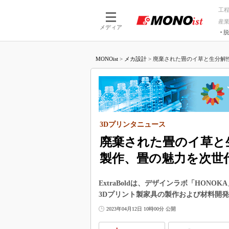
工
産
メディア
脱
つながる技術
AI×技術
MONOist
>
メカ設計
>
廃棄された畳のイ草と生分解性樹
つながる工場
AI×設備
つながるサービ
Physical
3Dプリンタニュース
廃棄された畳のイ草と
製作、畳の魅力を次世
ExtraBoldは、デザインラボ「HON
3Dプリント製家具の製作および材料開
2023年04月12日 10時00分 公開