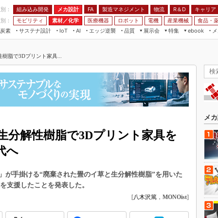
程別：
組み込み開発
メカ設計
製造マネジメント
物流
R＆D
キャリア
FA
業別：
モビリティ
素材／化学
医療機器
ロボット
電機
産業機械
食品・
炭素
サステナ設計
エッジ逆襲
品質
展示会
特集
メ
IoT
AI
ebook
伝承
組み込み開発
CEATEC
読者調査まとめ
編集後記
脂で3Dプリント家具...
JIMTOF
保全
メカ設計
つながるクルマ
組込み/エッジ コンピューティング
ス
 AI
製造マネジメント
5G
展＆IoT/5Gソリューション展
VR／AR
FA
IIFES
モビリティ
フィールドサービス
国際ロボット展
素材／化学
FPGA
メカ
ジャパンモビリティショー
組み込み画像技術
生分解性樹脂で3Dプリント家具を
TECHNO-FRONTIER
組み込みモデリング
代へ
人テク展
Windows Embedded
スマート工場EXPO
OKA」が手掛ける“廃棄された畳のイ草と生分解性樹脂”を用いた
車載ソフト開発
EdgeTech+
発を支援したことを発表した。
ISO26262
[
八木沢篤
，
MONOist
]
日本ものづくりワールド
無償設計ツール
AUTOMOTIVE WORLD