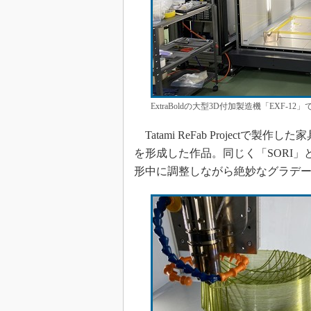
ExtraBoldの大型3D付加製造機「EXF-1
Tatami ReFab Project
を形成した作品。同じく「SORI」
形中に調整しながら絶妙なグラデ