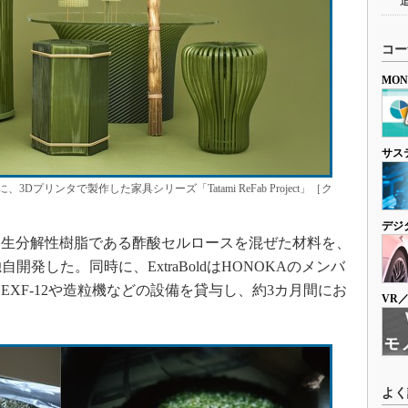
コー
MO
サス
リンタで製作した家具シリーズ「Tatami ReFab Project」［ク
デジ
生分解性樹脂である酢酸セルロースを混ぜた材料を、
独自開発した。同時に、ExtraBoldはHONOKAのメンバ
XF-12や造粒機などの設備を貸与し、約3カ月間にお
VR
よく