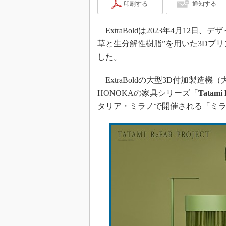
印刷する
通知する
ExtraBoldは2023年4月12
草と生分解性樹脂”を用いた3Dプ
した。
ExtraBoldの大型3D付加製造機
HONOKAの家具シリーズ「
Tatami 
タリア・ミラノで開催される「ミラノ