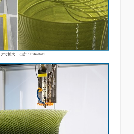
リックで拡大］ 出所：ExtraBold