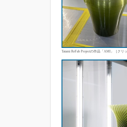
Tatami ReFab Projectの作品「AMI」［ク