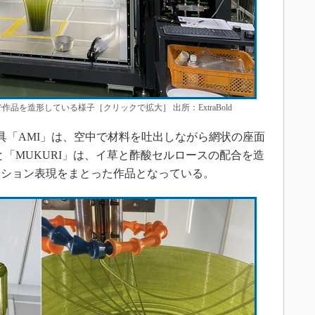
2」で作品を造形している様子［クリックで拡大］ 出所：ExtraBold
で製作した家具「AMI」は、空中で材料を吐出しながら網状の座面
と「MUKURI」は、イ草と酢酸セルロースの配合を造
ーション表現をまとった作品となっている。