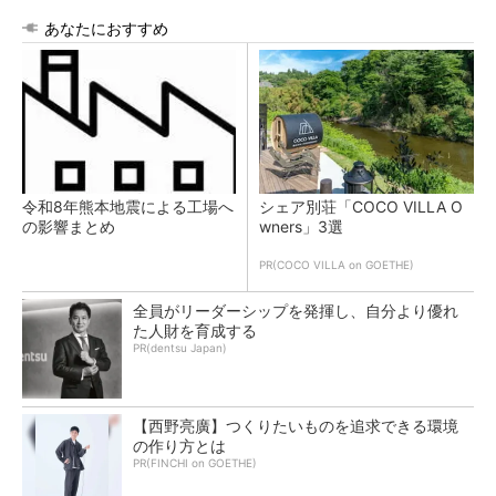
あなたにおすすめ
令和8年熊本地震による工場へ
シェア別荘「COCO VILLA O
の影響まとめ
wners」3選
PR(COCO VILLA on GOETHE)
全員がリーダーシップを発揮し、自分より優れ
た人財を育成する
PR(dentsu Japan)
【西野亮廣】つくりたいものを追求できる環境
の作り方とは
PR(FINCHI on GOETHE)