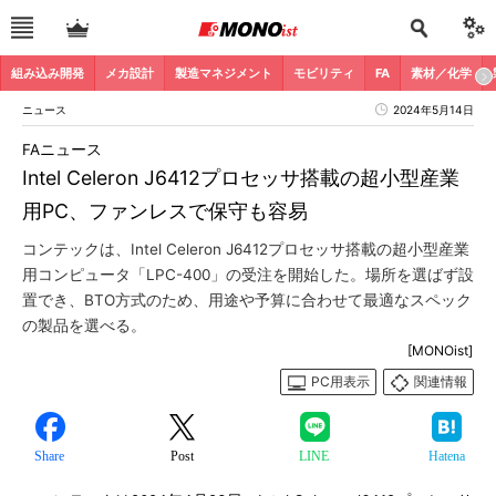
組み込み開発
メカ設計
製造マネジメント
モビリティ
FA
素材／化学
ニュース
2024年5月14日
FAニュース
Intel Celeron J6412プロセッサ搭載の超小型産業
用PC、ファンレスで保守も容易
コンテックは、Intel Celeron J6412プロセッサ搭載の超小型産業
用コンピュータ「LPC-400」の受注を開始した。場所を選ばず設
置でき、BTO方式のため、用途や予算に合わせて最適なスペック
の製品を選べる。
[MONOist]
PC用表示
関連情報
Share
Post
LINE
Hatena