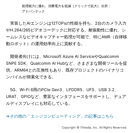
処理能力に優れ、消費電力を低減［クリックで拡大］ 出所：
アドバンテック
実装したAIエンジンは12TOPsの性能を持ち、2台のカメラ入力
やH.264/265ビデオコーデックに対応する。耐振動性に優れ、シ
ームレスなビデオキャプチャー処理が可能で、特にAMR（自律移
動ロボット）の運用効率向上に貢献する。
開発者向けには、Microsoft Azure AI ServiceやQualcomm
SNPE SDK、Qualcomm AI Hubなど、さまざまな開発ツールを提
供。ARM64との互換性もあり、既存プロジェクトのバイナリコ
ンパイルが簡素化できる。
5G、Wi-Fi 6用のPCIe Gen3、LPDDR5、UFS、USB 3.2、
URAT、GPIOなど、豊富なインタフェースをサポートし、デュア
ルディスプレイにも対応している。
⇒その他の「エッジコンピューティング」の記事はこちら
Copyright © ITmedia, Inc. All Rights Reserved.