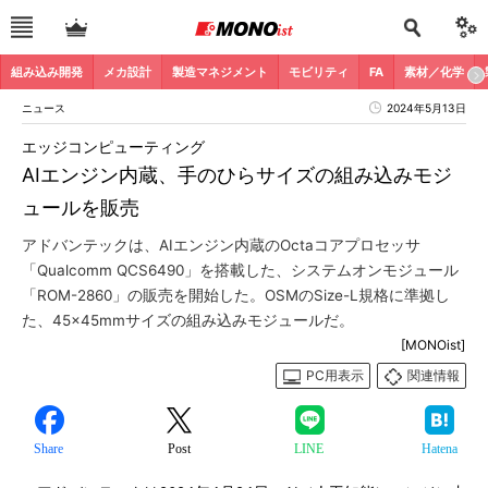
組み込み開発
メカ設計
製造マネジメント
モビリティ
FA
素材／化学
ニュース
2024年5月13日
エッジコンピューティング
AIエンジン内蔵、手のひらサイズの組み込みモジ
ュールを販売
アドバンテックは、AIエンジン内蔵のOctaコアプロセッサ
「Qualcomm QCS6490」を搭載した、システムオンモジュール
「ROM-2860」の販売を開始した。OSMのSize-L規格に準拠し
た、45×45mmサイズの組み込みモジュールだ。
[MONOist]
PC用表示
関連情報
Share
Post
LINE
Hatena