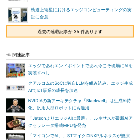
軌道上衛星におけるエッジコンピューティングの実
証に合意
過去の連載記事が 35 件あります
関連記事
エッジであれエンドポイントであれ今こそ現場にAIを
実装すべし
クアルコムのSoCに独自LLMを組み込み、エッジ生成
AIでIoT事業の成長を加速
NVIDIAの新アーキテクチャ「Blackwell」は生成AI特
化、汎用人型ロボットにも適用
「JetsonよりエッジAIに最適」、ルネサスが最新AIア
クセラレータ搭載MPUを発売
「マイコンでAI」、STマイクロNXPルネサスが競演