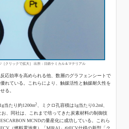
メージ［クリックで拡大］ 出所：日鉄ケミカル＆マテリアル
反応効率を高められる他、数層のグラフェンシートで
に優れている。これらにより、触媒活性と触媒耐久性を
らせる。
2
g当たり約1200m
、ミクロ孔容積は1g当たり0.2ml、
だ。なお、同社は、これまで培ってきた炭素材料の制御技
SCARBON MCNDの量産化に成功している。これら
CV（燃料電池車）「MIRAI」やFCV仕様の新型「ク