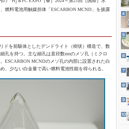
）内の「H
＆FC EXPO［春］2024～第21回［国際］水
2
3Dプリンタ
産業オープンネット展
燃料電池用触媒担体「ESCARBON MCND」を披露
デジタルツインとCAE
S＆OP
インダストリー4.0
イノベーション
セチリドを前駆体としたデンドライト（樹状）構造で、数
製造業ビッグデータ
細孔を持つ。主な細孔は直径数nmのメソ孔（ミクロ
メイドインジャパン
ESCARBON MCNDのメソ孔の内部に設置された白
植物工場
ため、少ない白金量で高い燃料電池性能を得られる。
知財マネジメント
海外生産
グローバル設計・開発
制御セキュリティ
新型コロナへの対応