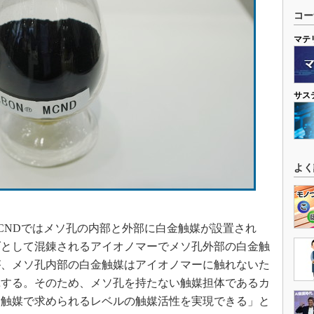
コー
マテ
サス
よく
］
MCNDではメソ孔の内部と外部に白金触媒が設置され
ダとして混錬されるアイオノマーでメソ孔外部の白金触
が、メソ孔内部の白金触媒はアイオノマーに触れないた
揮する。そのため、メソ孔を持たない触媒担体であるカ
金触媒で求められるレベルの触媒活性を実現できる」と