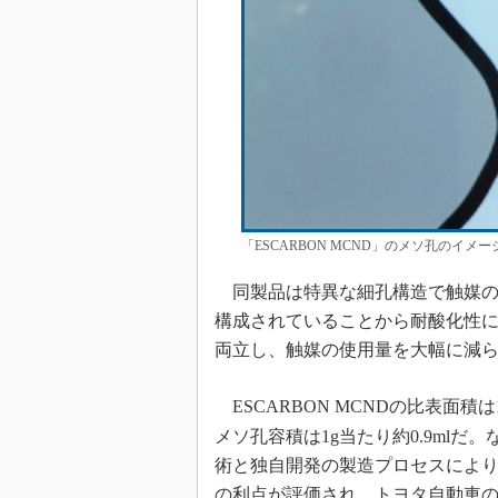
「ESCARBON MCND」のメソ孔のイ
同製品は特異な細孔構造で触媒の
構成されていることから耐酸化性
両立し、触媒の使用量を大幅に減
ESCARBON MCNDの比表面積は1
メソ孔容積は1g当たり約0.9ml
術と独自開発の製造プロセスによりE
の利点が評価され、トヨタ自動車のF