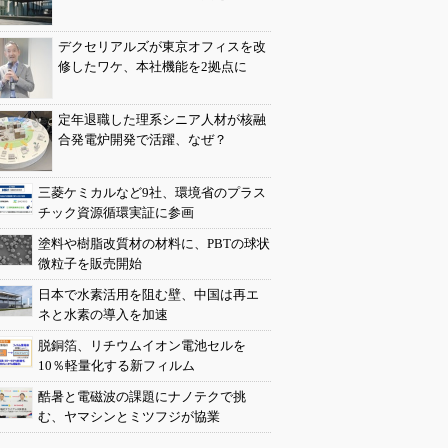
デクセリアルズが東京オフィスを改
修したワケ、本社機能を2拠点に
定年退職した理系シニア人材が核融
合発電炉開発で活躍、なぜ？
三菱ケミカルなど9社、環境省のプラス
チック資源循環実証に参画
塗料や樹脂改質材の材料に、PBTの球状
微粒子を販売開始
日本で水素活用を阻む壁、中国は再エ
ネと水素の導入を加速
脱銅箔、リチウムイオン電池セルを
10％軽量化する新フィルム
酷暑と電磁波の課題にナノテクで挑
む、ヤマシンとミツフジが協業