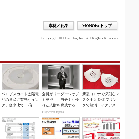
素材／化学
MONOist トップ
Copyright © ITmedia, Inc. All Rights Reserved.
ペロブスカイト太陽電
全員がリーダーシップ
新型コロナで深刻なマ
池の量産に有効なイン
を発揮し、自分より優
スク不足を3Dプリン
ク、従来比で1.5倍の
れた人財を育成する
タで解消、イグアスが
性能向上
3Dマスクを開発
PR(dentsu Japan)