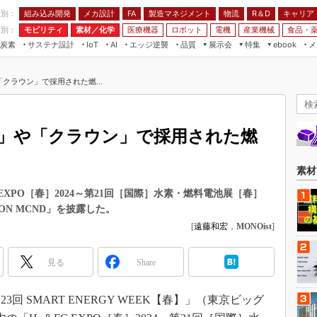
程別：
組み込み開発
メカ設計
製造マネジメント
物流
R＆D
キャリア
FA
業別：
モビリティ
素材／化学
医療機器
ロボット
電機
産業機械
食品・
炭素
サステナ設計
エッジ逆襲
品質
展示会
特集
メ
IoT
AI
ebook
伝承
組み込み開発
CEATEC
読者調査まとめ
編集後記
「クラウン」で採用された燃...
JIMTOF
保全
メカ設計
つながるクルマ
組込み/エッジ コンピューティング
ス
 AI
製造マネジメント
5G
展＆IoT/5Gソリューション展
VR／AR
FA
AI」や「クラウン」で採用された燃
IIFES
モビリティ
フィールドサービス
国際ロボット展
素材／化学
FPGA
素材
ジャパンモビリティショー
組み込み画像技術
EXPO［春］2024～第21回［国際］水素・燃料電池展［春］
TECHNO-FRONTIER
ON MCND」を披露した。
組み込みモデリング
人テク展
[
遠藤和宏
，
MONOist
]
Windows Embedded
スマート工場EXPO
車載ソフト開発
見る
Share
EdgeTech+
ISO26262
日本ものづくりワールド
 SMART ENERGY WEEK【春】」（東京ビッグ
無償設計ツール
AUTOMOTIVE WORLD