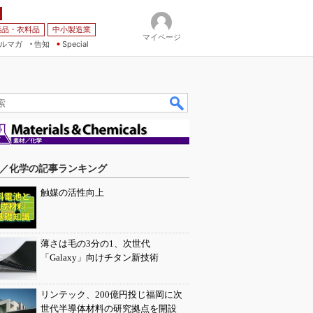
薬品・衣料品
中小製造業
マイページ
ルマガ
告知
Special
／化学の記事ランキング
触媒の活性向上
薄さは毛の3分の1、次世代
「Galaxy」向けチタン新技術
リンテック、200億円投じ福岡に次
世代半導体材料の研究拠点を開設