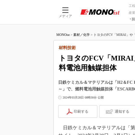
工
産
メディア
脱
つながる技術
AI×技術
MONOist
>
素材／化学
>
トヨタのFCV「MIRAI」や
つながる工場
AI×設備
つながるサービ
Physical
材料技術
トヨタのFCV「MIR
料電池用触媒担体
日鉄ケミカル＆マテリアルは「H2＆FC 
～」で、燃料電池用触媒担体「ESCARB
2024年03月28日 08時30分 公開
印刷する
通知する
日鉄ケミカル＆マテリアルは「第23回