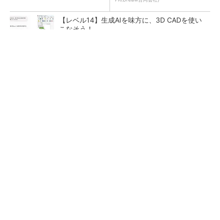
【レベル14】生成AIを味方に、3D CADを使い
こなそう！
令和8年熊本地震による工場への影響まとめ
狭小な駐車場に、シャープがポールカメラ式製
品発表 市場シェア10％目指す