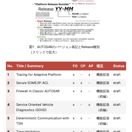
図1 AUTOSARのバージョン表記とRelease種別
［クリックで拡大］
No.
Title / Summary
FO
CP
AP
補足
Status
1
Tracing for Adaptive Platform
x
-
x
機能拡張
draft
2
Secure SOME/IP-ACL
x
x
-
機能拡張
draft
3
Firewall in Classic AUTOSAR
x
x
-
機能拡張
draft
（続編）
4
Service Oriented Vehicle
x
-
x
機能拡張
draft
Diagnostics (SOVD)
（続編）
5
Deterministic Communication with
x
x
-
機能拡張
draft
TSN
（続編）
6
Time Validation
x
x
-
機能拡張
draft