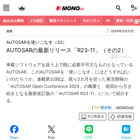
組み込み開発
メカ設計
製造マネジメント
モビリティ
FA
素材／化学
連載
2024年3月21日
AUTOSARを使いこなす（32）
AUTOSARの最新リリース「R23-11」（その2）
（2/3 ページ）
車載ソフトウェアを扱う上で既に必要不可欠なものとなっている
AUTOSAR。このAUTOSARを「使いこなす」にはどうすればい
いのだろうか。連載第32回は、残り3カ月を切った東京開催の
「AUTOSAR Open Conference 2024」の概要と、前回から引き
続きとなる最新改訂版の「AUTOSAR R23-11」について紹介す
る。
[
櫻井剛
，MONOist]
PC用表示
関連情報
Share
Post
LINE
Hatena