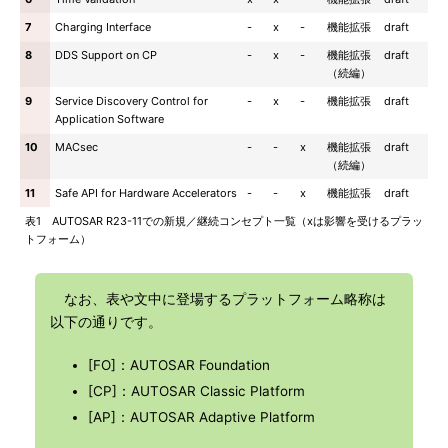
7
Charging Interface
-
x
-
機能拡張
draft
8
DDS Support on CP
-
x
-
機能拡張
draft
（続編）
9
Service Discovery Control for
-
x
-
機能拡張
draft
Application Software
10
MACsec
-
-
x
機能拡張
draft
（続編）
11
Safe API for Hardware Accelerators
-
-
x
機能拡張
draft
表1 AUTOSAR R23-11での新規／継続コンセプト一覧（xは影響を受けるプラッ
トフォーム）
なお、表や文中に登場するプラットフォーム略称は
以下の通りです。
[FO]：AUTOSAR Foundation
[CP]：AUTOSAR Classic Platform
[AP]：AUTOSAR Adaptive Platform