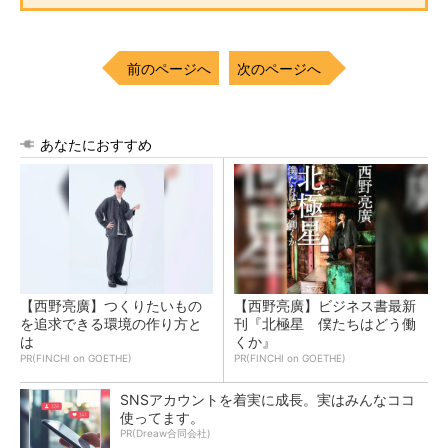
前のページへ
次のページへ
あなたにおすすめ
【西野亮廣】つくりたいもの
【西野亮廣】ビジネス書最新
を追求できる環境の作り方と
刊『北極星 僕たちはどう働
は
くか』
PR(FINCHI on GOETHE)
PR(FINCHI on GOETHE)
SNSアカウントを着実に成長。実はみんなココ
使ってます。
PR(Dreaw合同会社)