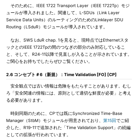
そのために、IEEE 1722 Transport Layer（IEEE 1722Tp）モジ
ュールが導入されました。関連して、L-SDUs（Link Layer
Service Data Units）のルーティングのためのLinklayer SDU
Routing（LSduR）モジュールが導入されています。
なお、SWS LduR chap. 1を見ると、現時点ではEthernetスタ
ックとのIEEE 1722Tpの間のつなぎの部分のみ対応しているこ
と、そして、R24-11以降で見直しが入ることが示されています。
ご関心をお持ちでしたらぜひご覧ください。
2.6 コンセプト＃6（新規）：Time Validation [FO] [CP]
安全観点では古い情報は危険をもたらすことがあります。むし
ろ「安全関連の情報には、原則として適切な鮮度が必要」と考え
る必要があります。
時刻同期のために、CPでは既にSynchronized Time-Base
Manager（StbM）モジュールが用意されており、
第15回
でご紹
介した、R19-11で追加された「Time Validation Support」の続編
としての拡張が行われています。