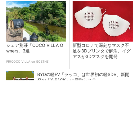
シェア別荘「COCO VILLA O
新型コロナで深刻なマスク不
wners」3選
足を3Dプリンタで解消、イグ
アスが3Dマスクを開発
PR(COCO VILLA on GOETHE)
BYDの軽EV「ラッコ」は世界初の軽SDV、新開
発の「X-PACK」に電動システ...
ペロブスカイト太陽電池の量産に有効なイン
ク、従来比で1.5倍の性能向上
【レベル14】生成AIを味方に、3D CADを使い