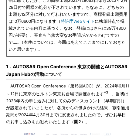
割出願でしたが、この商標出願2022-129663自体も2023年2月
28日付で同様の処分が下されています。ちなみに、どちらの
出願も12区分に対して行われていますので、商標登録出願費用
は10万6600円になります（
特許庁Webサイト
に執筆時点で掲
載されている内容に基づく。なお、登録にはさらに39万4800
円が必要）。審査も当然大変なお手間がかかるわけですの
で……（本件については、今回はあえてここまでにしておきた
いと思います）。
1．AUTOSAR Open Conference 東京の開催とAUTOSAR
Japan Hubの活動について
AUTOSAR Open Conference（第15回AOC）が、2024年6月11
※3）
～12日に東京のヒルトン東京お台場で開催されます
。当初は
2023年内の申し込みに対してのみディスカウント（早期割引）
が設定されていましたが、各所からの働きかけの結果、割引適用
期間が2024年4月30日までに変更されましたので、ぜひお早目
のお申し込みをお勧めいたします（
図2
）。