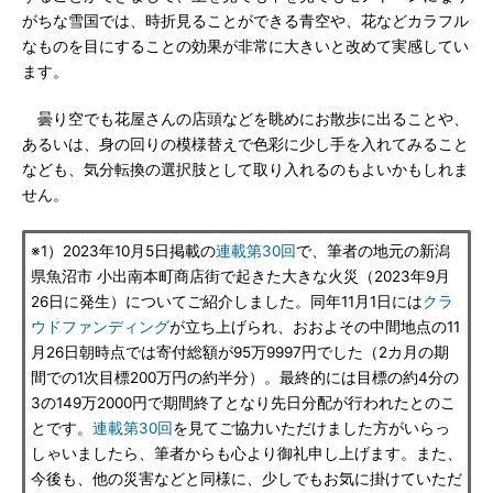
がちな雪国では、時折見ることができる青空や、花などカラフル
なものを目にすることの効果が非常に大きいと改めて実感してい
ます。
曇り空でも花屋さんの店頭などを眺めにお散歩に出ることや、
あるいは、身の回りの模様替えで色彩に少し手を入れてみること
なども、気分転換の選択肢として取り入れるのもよいかもしれま
せん。
※1）2023年10月5日掲載の
連載第30回
で、筆者の地元の新潟
県魚沼市 小出南本町商店街で起きた大きな火災（2023年9月
26日に発生）についてご紹介しました。同年11月1日には
クラ
ウドファンディング
が立ち上げられ、おおよその中間地点の11
月26日朝時点では寄付総額が95万9997円でした（2カ月の期
間での1次目標200万円の約半分）。最終的には目標の約4分の
3の149万2000円で期間終了となり先日分配が行われたとのこ
とです。
連載第30回
を見てご協力いただけました方がいらっ
しゃいましたら、筆者からも心より御礼申し上げます。また、
今後も、他の災害などと同様に、少しでもお気に掛けていただ