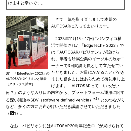
けますと幸いです。
さて、気を取り直しまして本題の
AUTOSARに入ってまいります。
2023年11月15～17日にパシフィコ横
浜で開催された「EdgeTech+ 2023」で
は「AUTOSARパビリオン」が設けら
れ、筆者も所属企業のイーソルの展示コ
ーナーで3日間説明員として立たせてい
ただきました。お目にかかることができ
図1 「EdgeTech+ 2023」の
AUTOSARパビリオンと筆者
ました皆さまにはあらためて御礼申し上
［クリックで拡大］
げます。「AUTOSARって、いったい
何？」のような入り口の内容から、プラットフォーム運用に関す
※2）
る深い議論やSDV（software defined vehicle）
とのつながり
など、多くの方にお声がけいただき議論させていただきました
（
図1
）。
なお、パビリオンにはAUTOSAR20周年記念ロゴが掲げられて