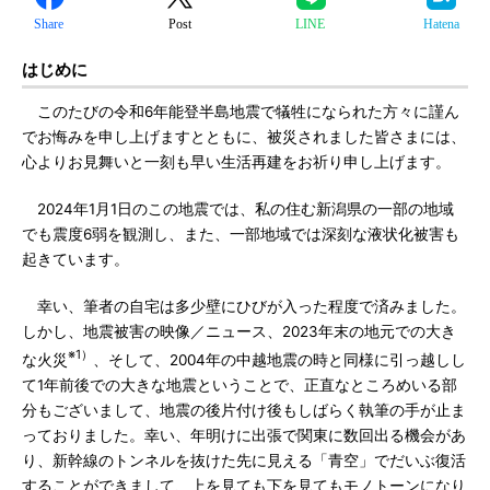
Share
Post
LINE
Hatena
はじめに
このたびの令和6年能登半島地震で犠牲になられた方々に謹ん
でお悔みを申し上げますとともに、被災されました皆さまには、
心よりお見舞いと一刻も早い生活再建をお祈り申し上げます。
2024年1月1日のこの地震では、私の住む新潟県の一部の地域
でも震度6弱を観測し、また、一部地域では深刻な液状化被害も
起きています。
幸い、筆者の自宅は多少壁にひびが入った程度で済みました。
しかし、地震被害の映像／ニュース、2023年末の地元での大き
※1）
な火災
、そして、2004年の中越地震の時と同様に引っ越しし
て1年前後での大きな地震ということで、正直なところめいる部
分もございまして、地震の後片付け後もしばらく執筆の手が止ま
っておりました。幸い、年明けに出張で関東に数回出る機会があ
り、新幹線のトンネルを抜けた先に見える「青空」でだいぶ復活
することができまして、上を見ても下を見てもモノトーンになり