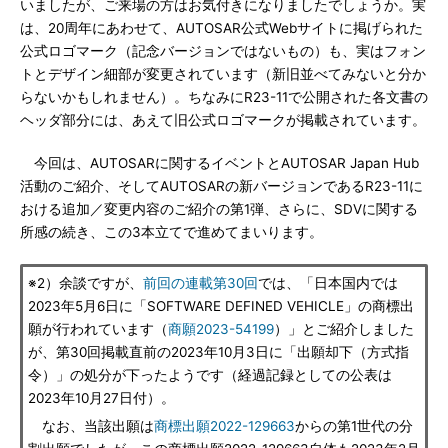
いましたが、ご来場の方はお気付きになりましたでしょうか。実
は、20周年にあわせて、AUTOSAR公式Webサイトに掲げられた
公式ロゴマーク（記念バージョンではないもの）も、実はフォン
トとデザイン細部が変更されています（新旧並べてみないと分か
らないかもしれません）。ちなみにR23-11で公開された各文書の
ヘッダ部分には、あえて旧公式ロゴマークが掲載されています。
今回は、AUTOSARに関するイベントとAUTOSAR Japan Hub
活動のご紹介、そしてAUTOSARの新バージョンであるR23-11に
おける追加／変更内容のご紹介の第1弾、さらに、SDVに関する
所感の続き、この3本立てで進めてまいります。
※2）余談ですが、
前回の連載第30回
では、「日本国内では
2023年5月6日に「SOFTWARE DEFINED VEHICLE」の商標出
願が行われています（
商願2023-54199
）」とご紹介しました
が、第30回掲載直前の2023年10月3日に「出願却下（方式指
令）」の処分が下ったようです（経過記録としての公表は
2023年10月27日付）。
なお、当該出願は
商標出願2022-129663
からの第1世代の分