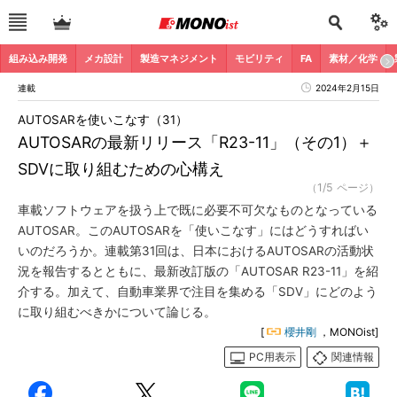
組み込み開発
メカ設計
製造マネジメント
モビリティ
FA
素材／化学
連載
2024年2月15日
AUTOSARを使いこなす（31）
AUTOSARの最新リリース「R23-11」（その1）＋
SDVに取り組むための心構え
（1/5 ページ）
車載ソフトウェアを扱う上で既に必要不可欠なものとなっている
AUTOSAR。このAUTOSARを「使いこなす」にはどうすればい
いのだろうか。連載第31回は、日本におけるAUTOSARの活動状
況を報告するとともに、最新改訂版の「AUTOSAR R23-11」を紹
介する。加えて、自動車業界で注目を集める「SDV」にどのよう
に取り組むべきかについて論じる。
[
櫻井剛
，MONOist]
PC用表示
関連情報