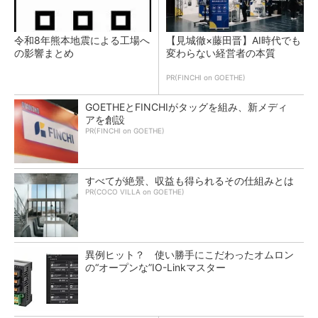
令和8年熊本地震による工場へ
【見城徹×藤田晋】AI時代でも
の影響まとめ
変わらない経営者の本質
PR(FINCHI on GOETHE)
GOETHEとFINCHIがタッグを組み、新メディ
アを創設
PR(FINCHI on GOETHE)
すべてが絶景、収益も得られるその仕組みとは
PR(COCO VILLA on GOETHE)
異例ヒット？ 使い勝手にこだわったオムロン
の“オープンな”IO-Linkマスター