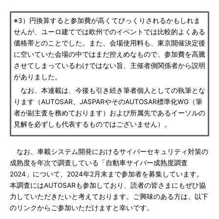
※3）円換算すると参加費が高くてびっくりされるかもしれま
せんが、ユーロ建てでは欧州でのイベントでは比較的よくある
価格帯とのことでした。また、会場使用料も、東京開催決定後
に空いていた会場の中ではまだ控えめなもので、参加費を高騰
させてしまっているわけではない旨、主催者側関係者から説明
がありました。
なお、本連載は、今後も引き続き筆者個人としての執筆とな
ります（AUTOSAR、JASPARやそのAUTOSAR標準化WG（筆
者が副主査を務めております）および所属先であるイーソルの
見解を必ずしも代表するものではございません）。
なお、車載システム開発におけるサイバーセキュリティ対策の
成熟度を年次で調査している「自動車サイバー成熟度調査
2024」について、2024年2月末まで参加者を募集しています。
本調査にはAUTOSARも参加しており、読者の皆さまにもぜひ協
力していただきたいと考えております。ご興味のある方は、以下
のリンクからご参加いただけますと幸いです。