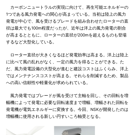
カーボンニュートラルの実現に向けて、再生可能エネルギーの
1つである風力発電への関心が高まっている。当初は陸上の風力
発電が中心で、風を受けるブレードを組み合わせたローターの直
径は最大でも100m程度だったが、近年は洋上の風力発電の割合
が高まるとともに、ローターの直径が200mを超えるものも登場
するなど大型化している。
ローター直径が大きくなるほど発電効率は高まる。洋上は陸上
に比べて風の乱れがなく、一定の風力を得ることができる。た
だ、風力発電設備の大型化が進むと建設コストはふくらみ、洋上
ではメンテナンスコストが高まる。それらを削減するため、製品
への高い信頼性や軽量化が求められている。
風力発電ではブレードが風を受けて主軸を回し、その回転を増
幅機によって発電に必要な回転速度まで増幅、増幅された回転を
発電機が電気エネルギーに変換する。今回、NSKが開発したのは
増幅機に使用される新しい円すいころ軸受となる。