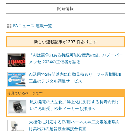
関連情報
FAニュース 連載一覧
新しい連載記事が 397 件あります
「AIは競争力ある持続可能な産業の鍵」ハノーバー
メッセ 2024の主催者が語る
AI活用で2時間以内に自動見積もり、フッ素樹脂加
工品のデジタル調達サービス
風力発電の大型化／洋上化に対応する長寿命円す
いころ軸受、欧州メーカーも採用へ
太径化に対応するEV用ハーネスや二次電池市場向
け高出力の超音波金属接合装置