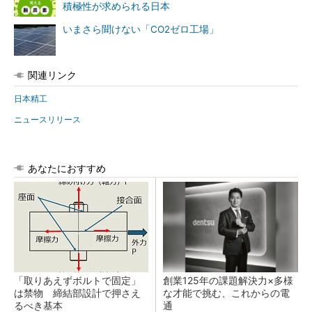
積極性が求められる日本
いまさら聞けない「CO2ゼロ工場」
関連リンク
日本精工
ニュースリリース
あなたにおすすめ
「取りあえずボルトで固定」
創業125年の課題解決力×多様
は禁物 締結部設計で押さえ
な才能で挑む、これからの電
るべき基本
通