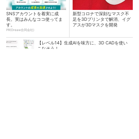
SNSアカウントを着実に成
新型コロナで深刻なマスク不
長。実はみんなココ使ってま
足を3Dプリンタで解消、イグ
す。
アスが3Dマスクを開発
PR(Dreaw合同会社)
【レベル14】生成AIを味方に、3D CADを使い
こなそう！
令和8年熊本地震による工場への影響まとめ
狭小な駐車場に、シャープがポールカメラ式製
品発表 市場シェア10％目指す