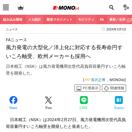
組み込み開発
メカ設計
製造マネジメント
モビリティ
FA
素材／化学
ニュース
2024年3月1日
FAニュース
風力発電の大型化／洋上化に対応する長寿命円す
いころ軸受、欧州メーカーも採用へ
日本精工（NSK）は風力発電機用次世代高負荷容量円すいころ軸
受を開発した。
[
長沢正博
，MONOist]
PC用表示
関連情報
Share
Post
LINE
Hatena
日本精工（NSK）は2024年2月27日、風力発電機用次世代高負
荷容量円すいころ軸受を開発したと発表した。