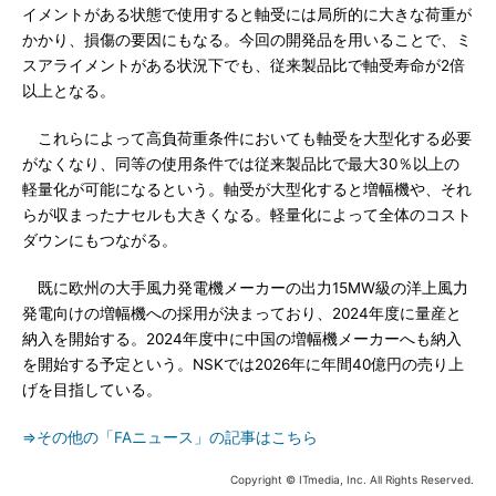
イメントがある状態で使用すると軸受には局所的に大きな荷重が
かかり、損傷の要因にもなる。今回の開発品を用いることで、ミ
スアライメントがある状況下でも、従来製品比で軸受寿命が2倍
以上となる。
これらによって高負荷重条件においても軸受を大型化する必要
がなくなり、同等の使用条件では従来製品比で最大30％以上の
軽量化が可能になるという。軸受が大型化すると増幅機や、それ
らが収まったナセルも大きくなる。軽量化によって全体のコスト
ダウンにもつながる。
既に欧州の大手風力発電機メーカーの出力15MW級の洋上風力
発電向けの増幅機への採用が決まっており、2024年度に量産と
納入を開始する。2024年度中に中国の増幅機メーカーへも納入
を開始する予定という。NSKでは2026年に年間40億円の売り上
げを目指している。
⇒その他の「FAニュース」の記事はこちら
Copyright © ITmedia, Inc. All Rights Reserved.