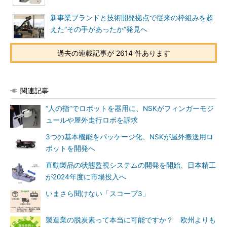
新事業ブランドと技術開発拠点で従来の枠組みを超
えた“その手があったか”発見へ
過去の連載記事が 2614 件あります
関連記事
“人の指”でロボットを器用に、NSKがフィンガーモジ
ュールや屋外走行ロボを訴求
3つの基本機能をパッケージ化、NSKが屋外搬送用ロ
ボットを開発へ
直動製品の状態監視システムの開発を開始、日本精工
が2024年度に市場投入へ
いまさら聞けない「スコープ3」
製造業の脱炭素って本当に可能ですか？ 欧州よりも