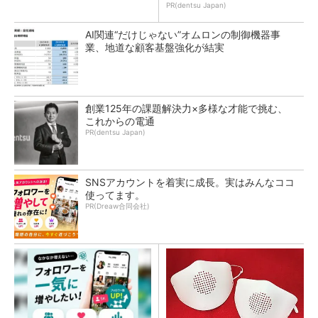
PR(dentsu Japan)
AI関連“だけじゃない”オムロンの制御機器事
業、地道な顧客基盤強化が結実
創業125年の課題解決力×多様な才能で挑む、
これからの電通
PR(dentsu Japan)
SNSアカウントを着実に成長。実はみんなココ
使ってます。
PR(Dreaw合同会社)