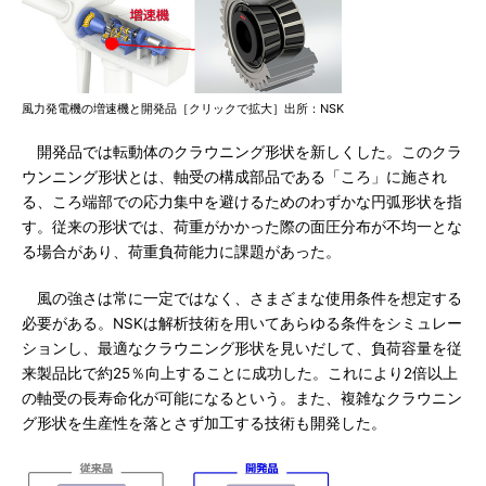
風力発電機の増速機と開発品［クリックで拡大］出所：NSK
開発品では転動体のクラウニング形状を新しくした。このクラ
ウンニング形状とは、軸受の構成部品である「ころ」に施され
る、ころ端部での応力集中を避けるためのわずかな円弧形状を指
す。従来の形状では、荷重がかかった際の面圧分布が不均一とな
る場合があり、荷重負荷能力に課題があった。
風の強さは常に一定ではなく、さまざまな使用条件を想定する
必要がある。NSKは解析技術を用いてあらゆる条件をシミュレー
ションし、最適なクラウニング形状を見いだして、負荷容量を従
来製品比で約25％向上することに成功した。これにより2倍以上
の軸受の長寿命化が可能になるという。また、複雑なクラウニン
グ形状を生産性を落とさず加工する技術も開発した。