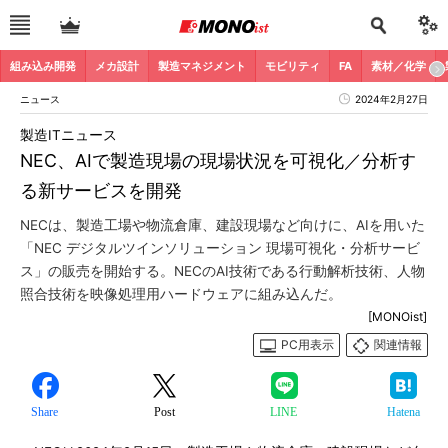
組み込み開発
メカ設計
製造マネジメント
モビリティ
FA
素材／化学
ニュース
2024年2月27日
製造ITニュース
NEC、AIで製造現場の現場状況を可視化／分析す
る新サービスを開発
NECは、製造工場や物流倉庫、建設現場など向けに、AIを用いた
「NEC デジタルツインソリューション 現場可視化・分析サービ
ス」の販売を開始する。NECのAI技術である行動解析技術、人物
照合技術を映像処理用ハードウェアに組み込んだ。
[MONOist]
PC用表示
関連情報
Share
Post
LINE
Hatena