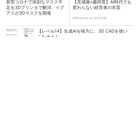
新型コロナで深刻なマスク不
【見城徹×藤田晋】AI時代でも
足を3Dプリンタで解消、イグ
変わらない経営者の本質
アスが3Dマスクを開発
PR(FINCHI on GOETHE)
【レベル14】生成AIを味方に、3D CADを使い
こなそう！
令和8年熊本地震による工場への影響まとめ
狭小な駐車場に、シャープがポールカメラ式製
品発表 市場シェア10％目指す