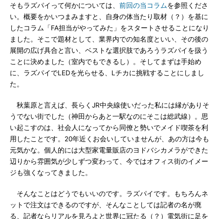
そもラズパイって何かについては、
前回の当コラム
を参照くださ
い。概要をかいつまみますと、自身の体当たり取材（？）を基に
したコラム「FA担当がやってみた」をスタートさせることになり
ました。そこで題材として、業界内での知名度といい、その後の
展開の広げ具合と言い、ベストな選択肢であろうラズパイを扱う
ことに決めました（室内でもできるし）。そしてまずは手始め
に、ラズパイでLEDを光らせる、Lチカに挑戦することにしまし
た。
秋葉原と言えば、長らくJR中央線使いだった私には縁がありそ
うでない街でした（神田からあと一駅なのにそこは総武線）。思
い起こすのは、社会人になってから同僚と勢いでメイド喫茶を利
用したことです。20年近くお会いしていませんが、あの方は今も
元気かな。個人的には大型家電量販店のヨドバシカメラができた
辺りから雰囲気が少しずつ変わって、今ではオフィス街のイメー
ジも強くなってきました。
そんなことはどうでもいいのです。ラズパイです。もちろんネ
ットで注文はできるのですが、そんなことしては記者の名が廃
る、記者ならリアルを見ろよと世界に冠たる（？）電気街に足を