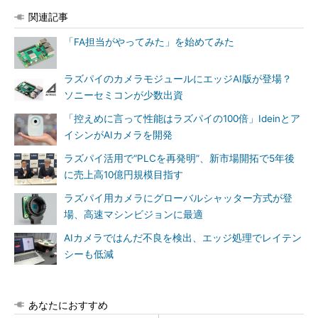
関連記事
「FA担当がやってみた」を始めてみた
ラズパイのカメラモジュールにエッジAI版が登場？
ソニーセミコンが少数出資
「控えめに言って性能はラズパイの100倍」Ideinとア
イシンがAIカメラを開発
ラズパイ活用で“PLCを再発明”、新市場開拓で5年後
に売上高10億円規模目指す
ラズパイ用カメラにグローバルシャッター方式が登
場、高速マシンビジョンに最適
AIカメラではんだ不良を検出、エッジ処理でレイテン
シーも低減
あなたにおすすめ