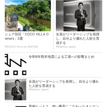
シェア別荘「COCO VILLA O
全員がリーダーシップを発揮
wners」3選
し、自分より優れた人財を育
成する
PR(COCO VILLA on GOETHE)
PR(dentsu Japan)
令和8年熊本地震による工場への影響まとめ
全員がリーダーシップを発揮し、自分より優れ
た人財を育成する
PR(dentsu Japan)
異例ヒット？ 使い勝手にこだわったオムロン