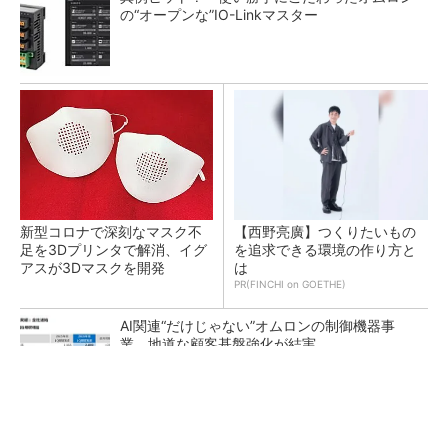
の“オープンな”IO-Linkマスター
新型コロナで深刻なマスク不
【西野亮廣】つくりたいもの
足を3Dプリンタで解消、イグ
を追求できる環境の作り方と
アスが3Dマスクを開発
は
PR(FINCHI on GOETHE)
AI関連“だけじゃない”オムロンの制御機器事
業、地道な顧客基盤強化が結実
【レベル14】生成AIを味方に、3D CADを使い
こなそう！