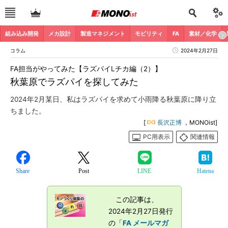
組み込み開発
メカ設計
製造マネジメント
モビリティ
FA
素材／化学
コラム
2024年2月27日
FA担当がやってみた【ラズパイLチカ編（2）】
秋葉原でラズパイを探してみた
2024年2月某日、私はラズパイを求めて小雨降る秋葉原に降り立
ちました。
[
長沢正博
，MONOist]
PC用表示
関連情報
Share
Post
LINE
Hatena
この記事は、
2024年2月27日発行
の「
FA メールマガ