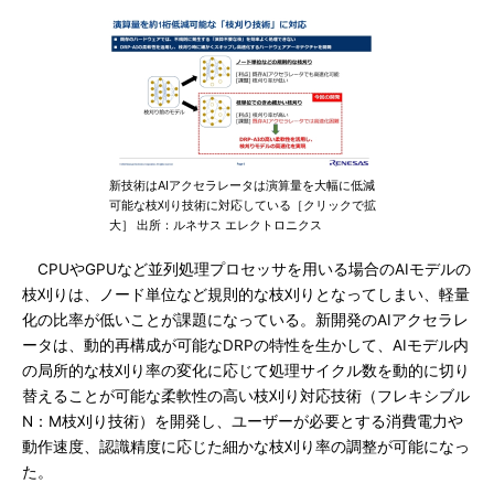
新技術はAIアクセラレータは演算量を大幅に低減
可能な枝刈り技術に対応している［クリックで拡
大］ 出所：ルネサス エレクトロニクス
CPUやGPUなど並列処理プロセッサを用いる場合のAIモデルの
枝刈りは、ノード単位など規則的な枝刈りとなってしまい、軽量
化の比率が低いことが課題になっている。新開発のAIアクセラレ
ータは、動的再構成が可能なDRPの特性を生かして、AIモデル内
の局所的な枝刈り率の変化に応じて処理サイクル数を動的に切り
替えることが可能な柔軟性の高い枝刈り対応技術（フレキシブル
N：M枝刈り技術）を開発し、ユーザーが必要とする消費電力や
動作速度、認識精度に応じた細かな枝刈り率の調整が可能になっ
た。