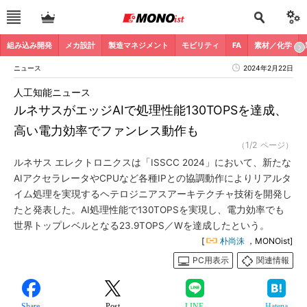
組み込み開発
メカ設計
製造マネジメント
モビリティ
FA
素材／化学
ニュース
2024年2月22日
人工知能ニュース
ルネサスがエッジAIで処理性能130TOPSを達成、
高い電力効率でファンレス動作も
（1/2 ページ）
ルネサス エレクトロニクスは「ISSCC 2024」において、新たな
AIアクセラレータやCPUなど各種IPとの協調動作によりリアルタ
イム処理を実現するヘテロジニアスアーキテクチャ技術を開発し
たと発表した。AI処理性能で130TOPSを実現し、電力効率でも
世界トップレベルとなる23.9TOPS／Wを達成したという。
[
朴尚洙
，MONOist]
PC用表示
関連情報
Share
Post
LINE
Hatena