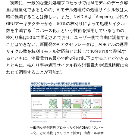
実際に、一般的な並列処理プロセッサではAIモデルのデータ容
量は軽量化できるものの、AIモデル処理時の処理サイクル数は大
幅に低減することは難しい。また、NVIDIAは「Ampere」世代の
GPUアーキテクチャから、50％の枝刈りによって処理サイクル
数を半減する「スパース化」という技術を採用しているものの、
枝刈り率は50％で固定されており、ユーザー側で自由に調整する
ことはできない。新開発のAIアクセラレータは、AIモデルの処理
サイクル数を枝刈りモデル対応前と比較して16分の1まで削減す
るとともに、消費電力も最小で約8分の1以下にすることができる
とともに、枝刈り率や処理サイクル数を消費電力や認識精度に合
わせて調整することが可能だ。
一般的な並列処理プロセッサやNVIDIAの「スパー
ス化」との比較［クリックで拡大］ 出所：ルネサ