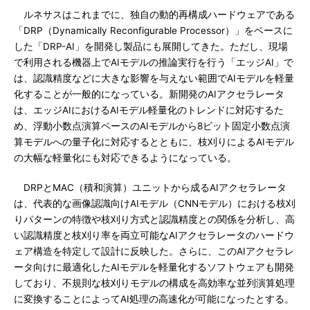
ルネサスはこれまでに、独自の動的再構成ハードウェアである
「DRP（Dynamically Reconfigurable Processor）」をベースに
した「DRP-AI」を開発し製品にも展開してきた。ただし、現場
で利用される機器上でAIモデルの推論実行を行う「エッジAI」で
は、認識精度などに大きな影響を与えない範囲でAIモデルを軽量
化することが一般的になっている。新開発のAIアクセラレータ
は、エッジAIにおけるAIモデル軽量化のトレンドに対応するた
め、浮動小数点演算ベースのAIモデルから8ビット固定小数点演
算モデルへの量子化に対応するとともに、枝刈りによるAIモデル
の大幅な軽量化にも対応できるようになっている。
DRPとMAC（積和演算）ユニットから成るAIアクセラレータ
は、代表的な画像認識向けAIモデル（CNNモデル）における枝刈
りパターンの特徴や枝刈り方式と認識精度との関係を分析し、高
い認識精度と枝刈り率を両立可能なAIアクセラレータのハードウ
ェア構造を特定して設計に反映した。さらに、このAIアクセラレ
ータ向けに最適化したAIモデルを軽量化するソフトウェアも開発
しており、不規則な枝刈りモデルの構成を高効率な並列演算処理
に変換することによってAI処理の高速化が可能になったとする。