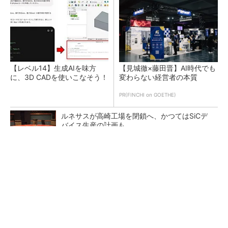
【レベル14】生成AIを味方
【見城徹×藤田晋】AI時代でも
に、3D CADを使いこなそう！
変わらない経営者の本質
PR(FINCHI on GOETHE)
ルネサスが高崎工場を閉鎖へ、かつてはSiCデ
バイス生産の計画も
NVIDIAがアステラスや富士フイルムと連携、AI
で医療分野支援へ
狭小な駐車場に、シャープがポールカメラ式製