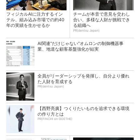
フィジカルAIに注力するイン
チームが本音で意見を交わし
テル、組み込み市場での約40
合い、多様な人財が挑戦でき
年の実績を生かせるか
る組織へ
PR(dentsu Japan)
AI関連“だけじゃない”オムロンの制御機器事
業、地道な顧客基盤強化が結実
全員がリーダーシップを発揮し、自分より優れ
た人財を育成する
PR(dentsu Japan)
【西野亮廣】つくりたいものを追求できる環境
の作り方とは
PR(FINCHI on GOETHE)