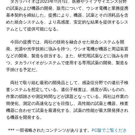
タカラバイオは2023年11月1日、医療やライフサイエンス分野
の試薬および機器の開発、販売について、ウシオ電機と業務提携
基本契約を締結した。提携により、機器、試薬とその消耗品を含
めた統合システムを、より高感度、安定的な結果を提供するシス
テムとして提供可能になる。
今回の提携では、両社の技術を融合させた統合システムを開
発。光源や光学技術に強みを持つ、ウシオ電機が機器と周辺装置
などの開発、製造を担当する。また、研究用試薬などに強みを持
つ、タカラバイオがシステムで使用する専用試薬の開発、製造を
手掛ける予定だ。
両社で取り組む最初の開発品として、感染症分野での遺伝子検
査システムを想定している。遺伝子検査は、感度が高いものの、
作業の煩雑さや測定時間などが課題となっている。両社は作業の
簡便化、測定の高速化などを目指し、高性能の試薬と機器、検査
機器に合わせて試薬を最適化する、試薬の性能が最大限発揮され
る機器を開発する。
*** 一部省略されたコンテンツがあります。
PC版でご覧くださ