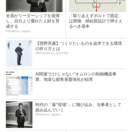
全員がリーダーシップを発揮
「取りあえずボルトで固定」
し、自分より優れた人財を育
は禁物 締結部設計で押さえ
成する
るべき基本
PR(dentsu Japan)
【西野亮廣】つくりたいものを追求できる環境
の作り方とは
PR(FINCHI on GOETHE)
AI関連“だけじゃない”オムロンの制御機器事
業、地道な顧客基盤強化が結実
時代の「最"現場"」に飛び込み、当事者として
踏み込んでいく
PR(dentsu Japan)