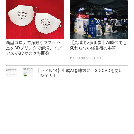
新型コロナで深刻なマスク不
【見城徹×藤田晋】AI時代でも
足を3Dプリンタで解消、イグ
変わらない経営者の本質
アスが3Dマスクを開発
PR(FINCHI on GOETHE)
【レベル14】生成AIを味方に、3D CADを使い
こなそう！
令和8年熊本地震による工場への影響まとめ
狭小な駐車場に、シャープがポールカメラ式製