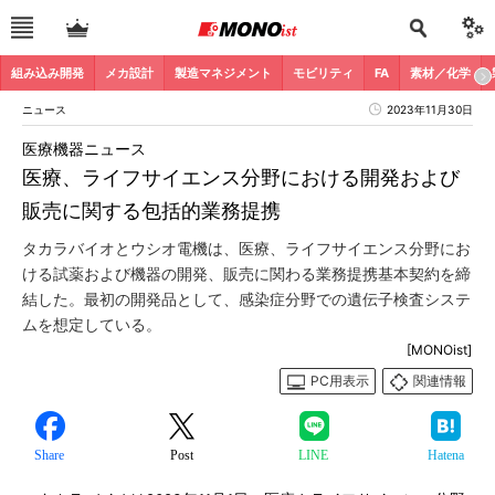
組み込み開発
メカ設計
製造マネジメント
モビリティ
FA
素材／化学
ニュース
2023年11月30日
医療機器ニュース
医療、ライフサイエンス分野における開発および
販売に関する包括的業務提携
タカラバイオとウシオ電機は、医療、ライフサイエンス分野にお
ける試薬および機器の開発、販売に関わる業務提携基本契約を締
結した。最初の開発品として、感染症分野での遺伝子検査システ
ムを想定している。
[MONOist]
PC用表示
関連情報
Share
Post
LINE
Hatena